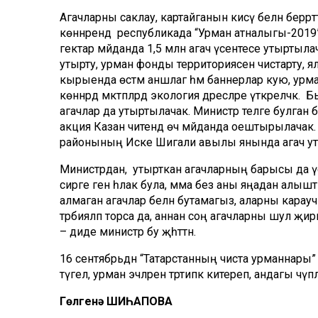
Агачларны саклау, картайганын кисү белән берр
көннәрендә республикада “Урман атналыгы-2019
гектар мәйданда 1,5 млн агач үсентесе утыртылача
утырту, урман фонды территориясен чистарту, 
кырыенда өстәмә аншлаг һәм баннерлар кую, урм
көннәрдә мәктәпләрдә экология дәресләре үткәреләч
агачлар да утыртылачак. Министр теләге булга
акция Казан читендә өч мәйданда оештырылачак.
районының Иске Шигали авылы янында агач ут
Министрдан, утырткан агачларның барысы да үсе
сирәге генә һәлак була, әмма без аны яңадан алы
алмаган агачлар белән бутамагыз, аларны караучы
тәрбияләп торса да, аннан соң агачларны шул җирне
– диде министр бу җәһәттән.
16 сентябрьдән “Татарстанның чиста урманнары” 
түгел, урман эчләрен тәртипкә китереп, андагы чү
Гөлгенә ШИҺАПОВА