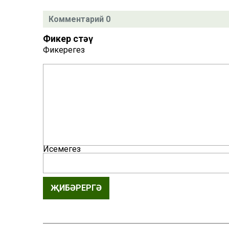
Комментарий 0
Фикер өстәү
Фикерегез
Исемегез
ҖИБӘРЕРГӘ