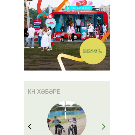
КӨН ХӘБӘРЕ