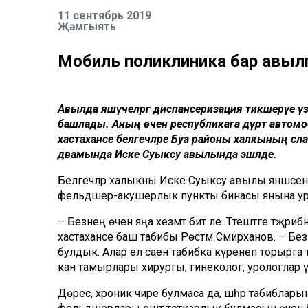
11 сентябрь 2019
Җәмгыять
Мобиль поликлиника бар авыл
Авылда яшәүчеләргә диспансеризация тикшерүе 
башлады. Аның өчен республикага дүрт автомоб
хастаханәсе белгечләре Буа районы халкының сәл
дәвамында Иске Суыксу авылында эшләде.
Белгечләр халыкны Иске Суыксу авылы янәшәсен
фельдшер-акушерлык пункты бинасы янына ур
– Безнең өчен яңа хезмәт бит әле. Тәтештәге тәҗрибә
хастаханәсе баш табибы Рөстәм Сәмирханов. – Без
булдык. Алар ел саен табибка күренеп торырга т
кан тамырлары хирургы, гинеколог, урологлар ү
Дөрес, хроник чире булмаса да, шәһәр табибларын