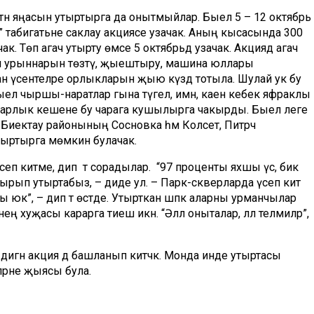
әттән яңасын утыртырга да онытмыйлар. Быел 5 – 12 октябрь
” табигатьне саклау акциясе узачак. Аның кысасында 300
к. Төп агач утырту өмәсе 5 октябрьдә узачак. Акциядә агач
ял урыннарын төзәтү, җыештыру, машина юллары
ан үсентеләре орлыкларын җыю күздә тотыла. Шулай ук бу
әк. Быел чыршы-наратлар гына түгел, имән, каен кебек яфраклы
н барлык кешене бу чарага кушылырга чакырды. Быел әлеге
 Биектау районының Сосновка һәм Колсәет, Питрәч
ыртырга мөмкин булачак.
п китәме, дип тә сорадылар. “97 проценты яхшы үсә, бик
штырып утыртабыз, – диде ул. – Парк-скверларда үсеп китә
 юк”, – дип тә өстәде. Утырткан шәпкә аларны урманчылар
ң хуҗасы карарга тиеш икән. “Әллә оныталар, әллә теләмиләр”,
дигән акция дә башланып китәчәк. Монда инде утыртасы
пләрне җыясы була.