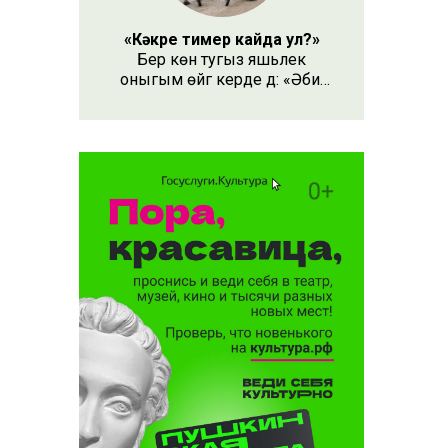
«Кәкре тимер кайда ул?»
Бер көн тугыз яшьлек
оныгым өйгә керде дә: «Әби,
безнең кәкре тимер кайда
ул?» – дип сорады.