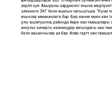
фельдшерлары эштә тоткарлык булмасын өчен 
әзерләп куя. Авыруны кардиолог янына медпункт
элеккеге ЭКГ белән яңасын чагыштыра. “Күчмә п
ачыклау мөмкинлеге бар. Бер көнне муен кан 
улы аңлатуынча, районда йөрәк-кан тамырлары 
инсульт кичергән, кемнеңдер аягындагы кан та
белән авыручылар да бар. Алар гадәттә кан тамы
Операция ясатырга кирәк булса да, башкалага чыг