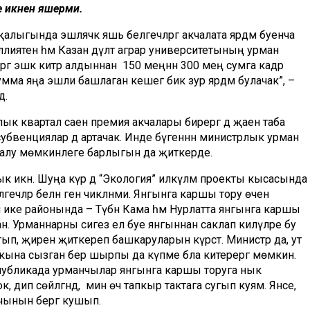
 икәнен яшерми.
җалыгында эшләячәк яшь белгечләргә акчалата ярдәм буенча
лиятен һәм Казан дәүләт аграр университетының урман
ә эшкә китәр алдыннан 150 меңнән 300 мең сумга кадәр
 сумма яңа эшли башлаган кешегә бик зур ярдәм булачак”, –
ә.
ык квартал саен премия акчалары бирергә дә җаен таба
н субвенциялар дә артачак. Инде бүгеннән министрлык урман
е алу мөмкинлеге барлыгын да җиткерде.
ык икән. Шуңа күрә дә “Экология” илкүләм проекты кысасында
лгечләр белән генә чикләнми. Янгынга каршы тору өчен
 ике районында – Түбән Кама һәм Нурлатта янгынга каршы
ан. Урманнарны сигез ел буе янгыннан саклап килүләре бу
атып, җиренә җиткереп башкаруларын күрсәтә. Министр да, ут
п кына сызган бер шырпы да күпме бәла китерергә мөмкин.
еспубликада урманчылар янгынга каршы торуга нык
к, дип сөйләгәндә, мин өч тапкыр тактага сугып куям. Янәсе,
-чынын бергә кушып.