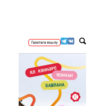
Газетага язылу