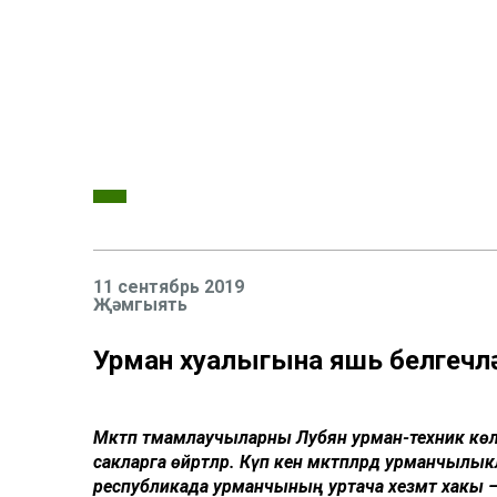
11 сентябрь 2019
Җәмгыять
Урман хуҗалыгына яшь белгечл
Мәктәп тәмамлаучыларны Лубян урман-техник көл
сакларга өйрәтәләр. Күп кенә мәктәпләрдә урманчыл
республикада урманчының уртача хезмәт хакы