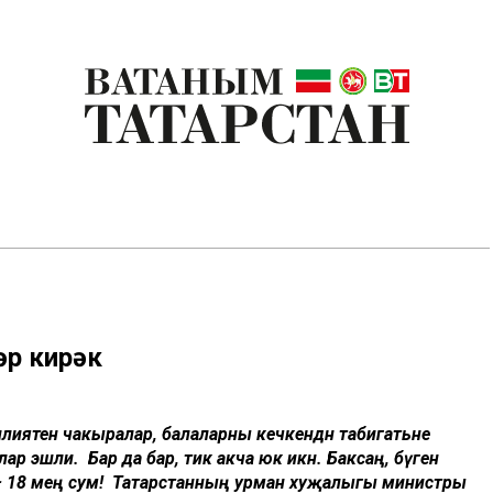
әр кирәк
лиятенә чакыралар, балаларны кечкенәдән табигатьне
ыклар эшли. Бар да бар, тик акча юк икән. Баксаң, бүген
 – 18 мең сум! Татарстанның урман хуҗалыгы министры