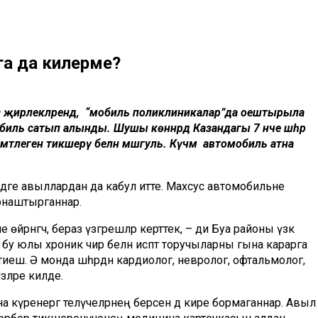
га да килерме?
үз җирлекләрендә, “мобиль поликлиникалар”да оештырыла
иль сатып алынды. Шушы көннәрдә Казандагы 7 нче шәһәр
амәтлеген тикшерү белән мәшгуль. Күчмә автомобиль атна
дәге авыллардан да кабул итте. Махсус автомобильне
наштырганнар.
не өйрәнгәч, бераз үзгәрешләр керттек, – ди Буа районы үзәк
 бу юлы хроник чир белән исәптә торучыларны гына карарга
иеш. Ә монда шәһәрдән кардиолог, невролог, офтальмолог,
зләре килде.
а күренергә теләүчеләрнең берсен дә кире бормаганнар. Авыл