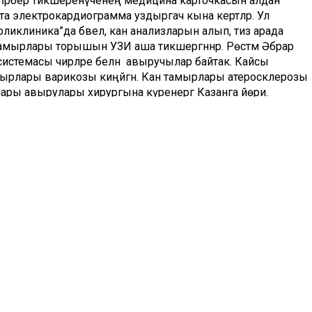
һәрбер тикшеренүченең медицина карточкасын алдан
та электрокардиограмма уздыргач кына кертәләр. Ул
оликлиника”да бәвел, кан анализларын алып, тиз арада
тамырлары торышын УЗИ аша тикшергәннәр. Рөстәм Әбрар
системасы чирләре белән авыручылар байтак. Кайсы
мырлары варикозы киңәйгән. Кан тамырлары атеросклерозы
рлары авырулары хирургына күренергә Казанга йөри.
ып китәләр.