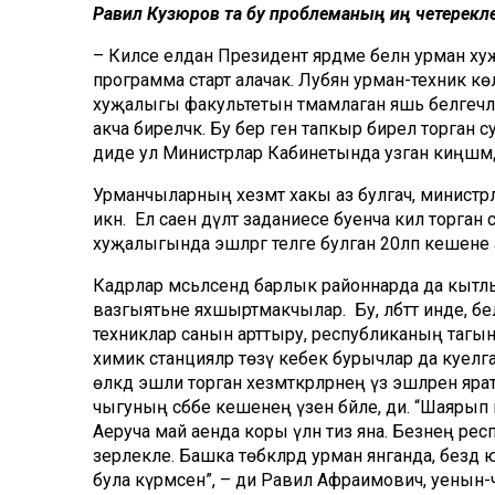
Равил Кузюров та бу проблеманың иң четерекле
– Киләсе елдан Президент ярдәме белән урман ху
программа старт алачак. Лубян урман-техник көл
хуҗалыгы факультетын тәмамлаган яшь белгечләрг
акча биреләчәк. Бу бер генә тапкыр бирелә торган
диде ул Министрлар Кабинетында узган киңәшмәд
Урманчыларның хезмәт хакы аз булгач, министрл
икән. Ел саен дәүләт заданиесе буенча килә торга
хуҗалыгында эшләргә теләге булган 20ләп кешен
Кадрлар мәсьәләсендә барлык районнарда да кытл
вазгыятьне яхшыртмакчылар. Бу, әлбәттә инде, бе
техниклар санын арттыру, республиканың тагын
химик станцияләр төзү кебек бурычлар да куелг
өлкәдә эшли торган хезмәткәрләрнең үз эшләрен яр
чыгуның сәбәбе кешенең үзенә бәйле, ди. “Шаяры
Аеруча май аенда коры үлән тиз яна. Безнең р
әзерлекле. Башка төбәкләрдә урман янганда, бездә ю
була күрмәсен”, – ди Равил Афраимович, уенын