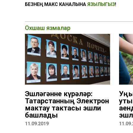
БЕЗНЕҢ МАКС КАНАЛЫНА
ЯЗЫЛЫГЫЗ
!
Охшаш язмалар
Эшләгәнне күрәләр:
Уңы
Татарстанның Электрон
уты
мактау тактасы эшли
аен
башлады
эшл
11.09.2019
11.09