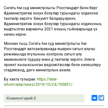
Сәнәгать һәм сәүдә министрлыгы Росстандарт белән бергә
Административ хокук бозулар турындагы кодекска
төзәтмәләр әзерләгән. Хөкүмәттә белдерүләренчә,
Административ хокук бозулар турындагы кодексның
яңартылган варианты 2021 елның гыйнварында үз
көченә керәчәк.
Моннан тыш, Сәнәгать һәм сәүдә министрлыгы һәм
Росстандарт автозаправкада яшерен сатып алучы
режимында ягулыкны контроль сатып алу
мөмкинлеге тудыру өчен дә төзәтмәләр әзерләгән. Әлеге
проект кызыксынган ведомстволар белән килештерү
стадиясендә, дигән министрлык вәкиле.
Бу хакта тулырак:
https://tatar-
inform.tatar/news/2019/10/24/195851/
Комментарий 0