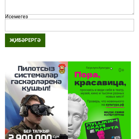
Исемегез
ҖИБӘРЕРГӘ