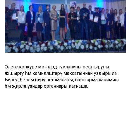
Әлеге конкурс мәктәпләрдә туклануны оештыруны
яхшырту һәм камилләштерү максатыннан уздырыла.
Биредә белем бирү оешмалары, башкарма хакимият
һәм җирле үзидарә органнары катнаша.
Конкурс ике этапта. Беренче этап читтән торып үткәрелә,
катнашучылар гаризалар һәм конкурс эшләрен җибәрәләр.
Быел конкурска Россиянең 67 төбәгеннән 615 гариза
кабул ителгән. Катнашучылар арасында Татарстан
мәктәпләре дә бар.