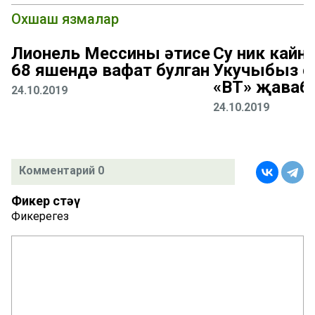
Охшаш язмалар
Лионель Мессиның әтисе
Су ник кайна
68 яшендә вафат булган
Укучыбыз с
«ВТ» җаваб
24.10.2019
24.10.2019
Комментарий 0
Фикер өстәү
Фикерегез