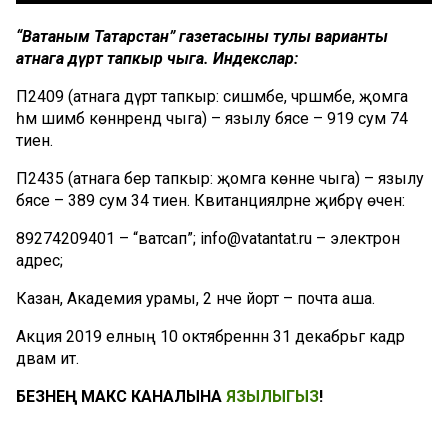
“Ватаным Татарстан” газетасының тулы варианты
атнага дүрт тапкыр чыга. Индекслар:
П2409 (атнага дүрт тапкыр: сишәмбе, чәршәмбе, җомга
һәм шимбә көннәрендә чыга) – язылу бәясе – 919 сум 74
тиен.
П2435 (атнага бер тапкыр: җомга көнне чыга) – язылу
бәясе – 389 сум 34 тиен. Квитанцияләрне җибәрү өчен:
89274209401 – “ватсап”; info@vatantat.ru – электрон
адрес;
Казан, Академия урамы, 2 нче йорт – почта аша.
Акция 2019 елның 10 октябреннән 31 декабрьгә кадәр
дәвам итә.
БЕЗНЕҢ МАКС КАНАЛЫНА
ЯЗЫЛЫГЫЗ
!