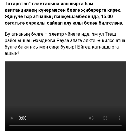
Татарстан” газетасына язылырга һәм
квитанциянең күчермәсен безгә җибәрергә кирәк.
Җиңүче һәр атнаның пәнҗешәмбесендә, 15.00
сәгатьтә очраклы сайлап алу юлы белән билгеләнә.
Бу атнаның бүләге – электр чәйнеге иде, һәм ул Тәтеш
районыннан Әхмәдиева Рауза апага эләкте. Ә киләсе атна
бүләге бәлки нәкъ менә сиңа булыр! Бәйгедә катнашырга
ашык!