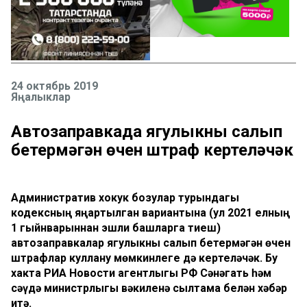
24 октябрь 2019
Яңалыклар
Автозаправкада ягулыкны салып
бетермәгән өчен штраф кертеләчәк
Административ хокук бозулар турындагы
кодексның яңартылган вариантына (ул 2021 елның
1 гыйнварыннан эшли башларга тиеш)
автозаправкалар ягулыкны салып бетермәгән өчен
штрафлар куллану мөмкинлеге дә кертеләчәк. Бу
хакта РИА Новости агентлыгы РФ Сәнәгать һәм
сәүдә министрлыгы вәкиленә сылтама белән хәбәр
итә.