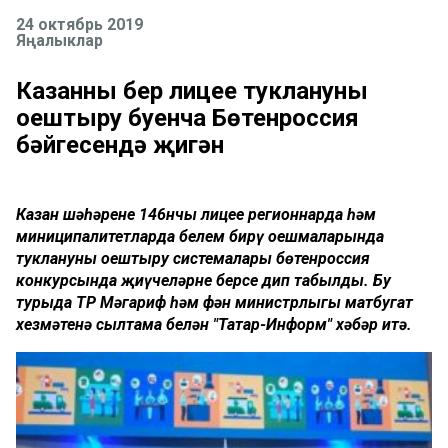
24 октябрь 2019
Яңалыклар
Казанның бер лицее туклануны
оештыру буенча Бөтенроссия
бәйгесендә җиңгән
Казан шәһәренең 146нчы лицее регионнарда һәм
миниципалитетларда белем бирү оешмаларында
туклануны оештыру системалары бөтенроссия
конкурсында җиңүчеләрнең берсе дип табылды. Бу
турыда ТР Мәгариф һәм фән министрлыгы матбугат
хезмәтенә сылтама белән "Татар-Информ" хәбәр итә.