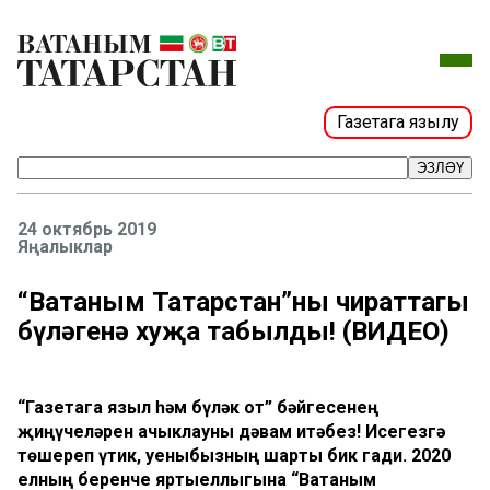
Газетага язылу
ЭЗЛӘҮ
24 октябрь 2019
Яңалыклар
“Ватаным Татарстан”ның чираттагы
бүләгенә хуҗа табылды! (ВИДЕО)
“Газетага языл һәм бүләк от” бәйгесенең
җиңүчеләрен ачыклауны дәвам итәбез! Исегезгә
төшереп үтик, уеныбызның шарты бик гади. 2020
елның беренче яртыеллыгына “Ватаным