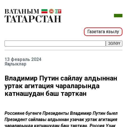
Газетага язылу
ЭЗЛӘҮ
13 февраль 2024
Яңалыклар
Владимир Путин сайлау алдыннан
уртак агитация чараларында
катнашудан баш тарткан
Россиянең бүгенге Президенты Владимир Путин быел
Президент сайлавы алдыннан узачак уртак агитация
чараларында катнашудан баш тарткан. Россия Үзәк