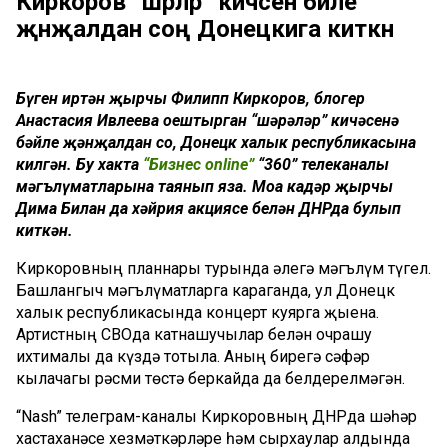
Киркоров “шәрәләр” кичәсенә бәйле
җәнҗалдан соң Донецкига киткән
Бүген иртән җырчы Филипп Киркоров, блогер
Анастасия Ивлеева оештырган “шәрәләр” кичәсенә
бәйле җәнҗалдан соң, Донецк халык республикасына
килгән. Бу хакта
“Бизнес online”
“360” телеканалы
мәгълүматларына таянып яза. Моңа кадәр җырчы
Дима Билан да хәйрия акциясе белән ДНРда булып
киткән.
Киркоровның планнары турында әлегә мәгълүм түгел.
Башлангыч мәгълүматларга караганда, ул Донецк
халык республикасында концерт куярга җыена.
Артистның СВОда катнашучылар белән очрашу
ихтималы да күздә тотыла. Аның бирегә сәфәр
кылачагы рәсми төстә беркайда да белдерелмәгән.
“Nash” телеграм-каналы Киркоровның ДНРда шәһәр
хастаханәсе хезмәткәрләре һәм сырхаулар алдында