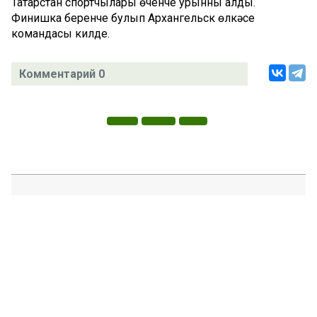
Татарстан спортчылары өченче урынны алды.
Финишка беренче булып Архангельск өлкәсе
командасы килде.
Комментарий 0
Татар телендә чыга торган иҗтимагый-сәяси газета.
Гамәлгә куючылар:
ТАТАРСТАН РЕСПУБЛИКАСЫ МИНИСТРЛАР КАБИНЕТЫ АППАРАТЫ,
ТАТАРСТАН РЕСПУБЛИКАСЫ ДӘҮЛӘТ СОВЕТЫ АППАРАТЫ.
Баш мөхәррир ФАЗУЛЛИН ИЛНАЗ ФАИС УЛЫ.