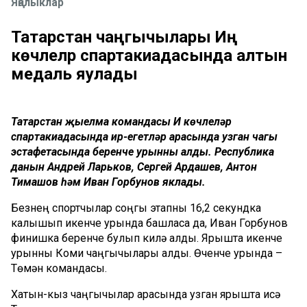
Яңалыклар
Татарстан чаңгычылары Иң
көчлеләр спартакиадасында алтын
медаль яулады
Татарстан җыелма командасы Иң көчлеләр
спартакиадасында ир-егетләр арасында узган чаңгы
эстафетасында беренче урынны алды. Республика
данын Андрей Ларьков, Сергей Ардашев, Антон
Тимашов һәм Иван Горбунов яклады.
Безнең спортчылар соңгы этапны 16,2 секундка
калышып икенче урында башласа да, Иван Горбунов
финишка беренче булып килә алды. Ярышта икенче
урынны Коми чаңгычылары алды. Өченче урында –
Төмән командасы.
Хатын-кыз чаңгычылар арасында узган ярышта исә