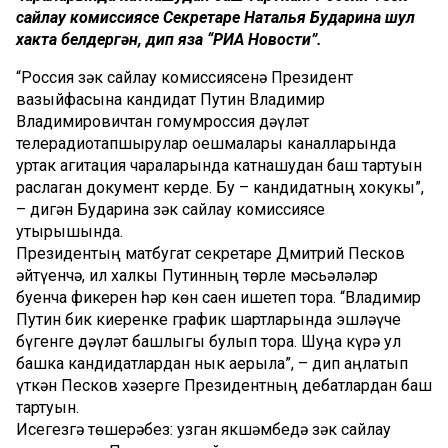
сайлау комиссиясе Секретаре Наталья Бударина шул
хакта белдергән, дип яза “РИА Новости”.
“Россия Үзәк сайлау комиссиясенә Президент
вазыйфасына кандидат Путин Владимир
Владимировичтан гомумроссия дәүләт
телерадиотапшырулар оешмалары каналларында
уртак агитация чараларында катнашудан баш тартуын
раслаган документ керде. Бу – кандидатның хокукы”,
– дигән Бударина Үзәк сайлау комиссиясе
утырышында.
Президентың матбугат секретаре Дмитрий Песков
әйтүенчә, ил халкы Путинның төрле мәсьәләләр
буенча фикерен һәр көн саен ишетеп тора. “Владимир
Путин бик киеренке график шартларында эшләүче
бүгенге дәүләт башлыгы булып тора. Шуңа күрә ул
башка кандидатлардан нык аерыла”, – дип аңлатып
үткән Песков хәзерге Президентның дебатлардан баш
тартуын.
Исегезгә төшерәбез: узган якшәмбедә Үзәк сайлау