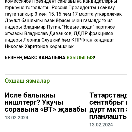
комиссиясе Президент сайлавына кандидатларны
теркәүне төгәлләгән. Россия Президентын сайлау
тәүге тапкыр 3 көн: 15, 16 һәм 17 мартта үткәреләчәк.
Дәүләт башлыгы вазыйфасы өчен гамәлдәге ил
лидеры Владимир Путин, “Новые люди” партиясе
әгъзасы Владислав Даванков, ЛДПР фракциясе
лидеры Леонид Слуцкий һәм КПРФтан кандидат
Николай Харитонов көрәшәчәк.
БЕЗНЕҢ МАКС КАНАЛЫНА
ЯЗЫЛЫГЫЗ
!
Охшаш язмалар
Исле балыкны
Татарстанда
нишләтергә? Укучы
сентябрьгә к
соравына «ВТ» җавабы
дүрт мәктәп а
планлаштыр
13.02.2024
13.02.2024