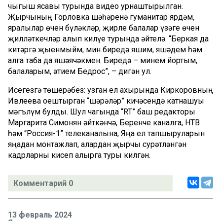
чыгыш ясавы турында видео урнаштырылган.
Җырчының Горловка шәһәренә гуманитар ярдәм,
яралылар өчен бүләкләр, җирле балалар үзәге өчен
җилләткечләр алып килүе турында әйтелә. “Беркая да
китәргә җыенмыйм, мин биредә яшим, яшәдем һәм
алга таба да яшәячәкмен. Биредә – минем йортым,
балаларым, әтием Бедрос”, – дигән ул.
Исегезгә төшерәбез: узган ел ахырында Киркоровның
Ивлеева оештырган “шәрәләр” кичәсендә катнашуы
мәгълүм булды. Шул чагында “RT” баш редакторы
Маргарита Симонян әйткәнчә, Беренче каналга, НТВ
һәм “Россия-1” телеканалына, Яңа ел тапшыруларын
яңадан монтажлап, алардан җырчы сурәтләнгән
кадрларны кисеп алырга туры килгән.
Комментарий 0
13 февраль 2024