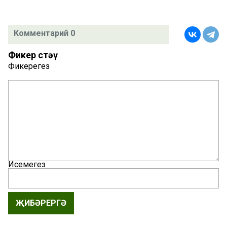
Комментарий 0
Фикер өстәү
Фикерегез
Исемегез
ҖИБӘРЕРГӘ