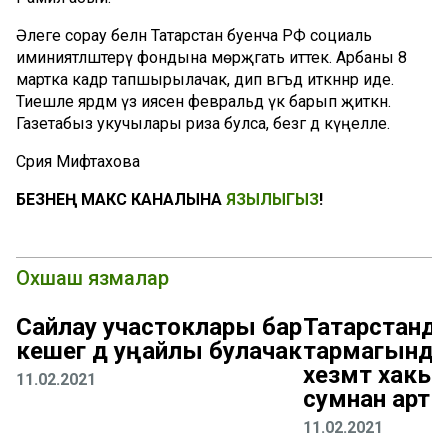
Әлеге сорау белән Татарстан буенча РФ социаль
иминиятләштерү фондына мөрәҗәгать иттек. Арбаны 8
мартка кадәр тапшырылачак, дип вәгъдә иткәннәр иде.
Тиешле ярдәм үз иясенә февральдә үк барып җиткән.
Газетабыз укучылары риза булса, безгә дә күңелле.
Сәрия Мифтахова
БЕЗНЕҢ МАКС КАНАЛЫНА
ЯЗЫЛЫГЫЗ
!
Охшаш язмалар
Сайлау участоклары бар
Татарстанд
кешегә дә уңайлы булачак
тармагында
хезмәт хакы
11.02.2021
сумнан арты
11.02.2021