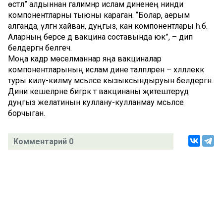
өстәл” алдыннан галимнәр ислам диненең нинди
компонентларны тыюны караган. “Болар, аерым
алганда, үлгән хайван, дуңгыз, кан компонентлары һ.б.
Аларның берсе дә вакцина составында юк”, – дип
белдергән белгеч.
Моңа кадәр мөселманнар яңа вакциналар
компонентларының ислам дине таләпләренә – хәләллеккә
туры килү-килмәү мәсьәләсе кызыксындыруын белдергән.
Дини кешеләрне бигрәк тә вакцинаны җитештерүдә
дуңгыз желатинын куллану-кулланмау мәсьәләсе
борчыган.
Комментарий 0