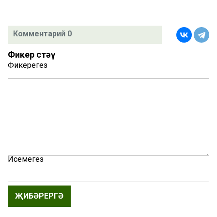
Комментарий 0
Фикер өстәү
Фикерегез
Исемегез
ҖИБӘРЕРГӘ