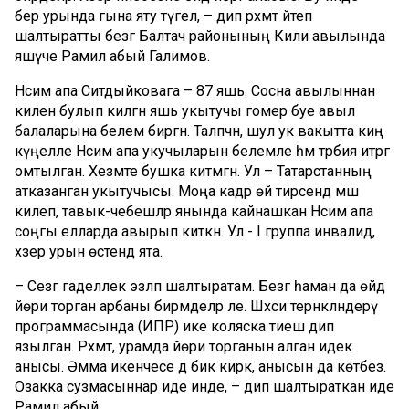
бер урында гына яту түгел, – дип рәхмәт әйтеп
шалтыратты безгә Балтач районының Кили авылында
яшәүче Рамил абый Галимов.
Нәсимә апа Ситдыйковага – 87 яшь. Сосна авылыннан
килен булып килгән яшь укытучы гомер буе авыл
балаларына белем биргән. Таләпчән, шул ук вакытта киң
күңелле Нәсимә апа укучыларын белемле һәм тәрбия итәргә
омтылган. Хезмәте бушка китмәгән. Ул – Татарстанның
атказанган укытучысы. Моңа кадәр өй тирәсендә мәш
килеп, тавык-чебешләр янында кайнашкан Нәсимә апа
соңгы елларда авырып киткән. Ул - I группа инвалид,
хәзер урын өстендә ята.
– Сезгә гаделлек эзләп шалтыратам. Безгә һаман да өйдә
йөри торган арбаны бирмәделәр әле. Шәхси тернәкләндерү
программасында (ИПР) ике коляска тиеш дип
язылган. Рәхмәт, урамда йөри торганын алган идек
анысы. Әмма икенчесе дә бик кирәк, анысын да көтәбез.
Озакка сузмасыннар иде инде, – дип шалтыраткан иде
Рамил абый.