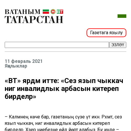
Газетага язылу
ЭЗЛӘҮ
11 февраль 2021
Яңалыклар
«ВТ» ярдәм итте: «Сез язып чыккач
әнигә инвалидлык арбасын китереп
бирделәр»
– Каләмнең көче бар, газетаның сүзе үтә икән. Рәхмәт, сез
язып чыккач, әнигә инвалидлык арбасын китереп
бирделәр. Хәзер әниебезне өйдә йөртә алабыз. Бу инде –