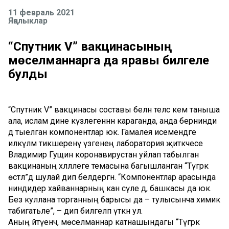
11 февраль 2021
Яңалыклар
“Спутник V” вакцинасының
мөселманнарга да яравы билгеле
булды
“Спутник V” вакцинасы составы белән теләсә кем таныша
ала, ислам дине күзлегеннән караганда, анда бернинди
дә тыелган компонентлар юк. Гамалея исемендәге
илкүләм тикшеренү үзәгенең лаборатория җитәкчесе
Владимир Гущин коронавирустан уйлап табылган
вакцинаның хәләллеге темасына багышланган “Түгәрәк
өстәл”дә шулай дип белдергән. “Компонентлар арасында
ниндидер хайваннарның кан сүле дә, башкасы да юк.
Без куллана торганның барысы да – тулысынча химик
табигатьле”, – дип билгеләп үткән ул.
Аның әйтүенчә, мөселманнар катнашындагы “Түгәрәк