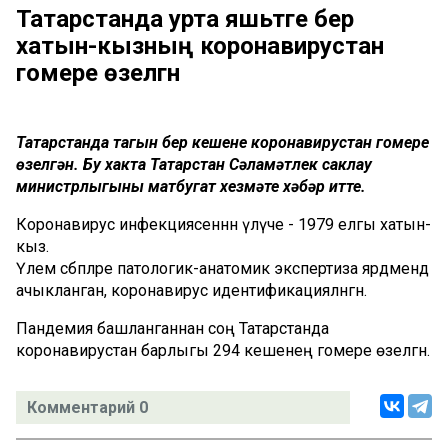
Татарстанда урта яшьтәге бер
хатын-кызның коронавирустан
гомере өзелгән
Татарстанда тагын бер кешенең коронавирустан гомере
өзелгән. Бу хакта Татарстан Сәламәтлек саклау
министрлыгының матбугат хезмәте хәбәр итте.
Коронавирус инфекциясеннән үлүче - 1979 елгы хатын-
кыз.
Үлем сәбәпләре патологик-анатомик экспертиза ярдәмендә
ачыкланган, коронавирус идентификацияләнгән.
Пандемия башланганнан соң Татарстанда
коронавирустан барлыгы 294 кешенең гомере өзелгән.
Комментарий 0