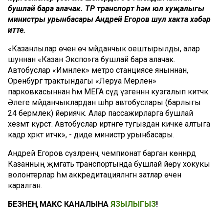
бушлай бара алачак. ТР транспорт һәм юл хуҗалыгы
министры урынбасары Андрей Егоров шул хакта хәбәр
итте.
«Казанлылар өчен өч мәйданчык оештырылды, алар
шуннан «Казан Экспо»га бушлай бара алачак.
Автобуслар «Имәнлек» метро станциясе яныннан,
Оренбург трактындагы «Леруа Мерлен»
парковкасыннан һәм МЕГА сәүдә үзәгеннән кузгалып китәчәк.
Әлеге мәйданчыклардан шәһәр автобуслары (барлыгы
24 берәмлек) йөриячәк. Алар пассажирларга бушлай
хезмәт күрсәтә. Автобуслар иртәнге тугыздан кичке алтыга
кадәр хәрәкәт итәчәк», - диде министр урынбасары.
Андрей Егоров сүзләренчә, чемпионат барган көннәрдә
Казанның җәмәгать транспортында бушлай йөрү хокукы
волонтерлар һәм аккредитацияләнгән затлар өчен
каралган.
БЕЗНЕҢ МАКС КАНАЛЫНА
ЯЗЫЛЫГЫЗ
!