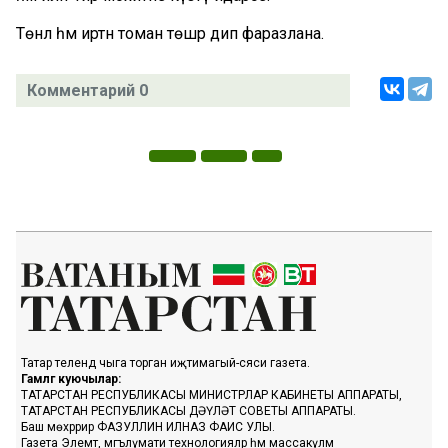
Төнлә һәм иртән томан төшәр дип фаразлана.
Комментарий 0
Татар телендә чыга торган иҗтимагый-сәяси газета.
Гамәлгә куючылар:
ТАТАРСТАН РЕСПУБЛИКАСЫ МИНИСТРЛАР КАБИНЕТЫ АППАРАТЫ,
ТАТАРСТАН РЕСПУБЛИКАСЫ ДӘҮЛӘТ СОВЕТЫ АППАРАТЫ.
Баш мөхәррир ФАЗУЛЛИН ИЛНАЗ ФАИС УЛЫ.
Газета Элемтә, мәгълүмати технологияләр һәм массакүләм