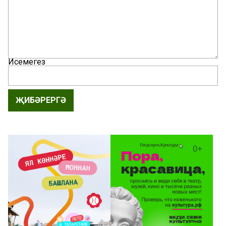
Исемегез
ҖИБӘРЕРГӘ