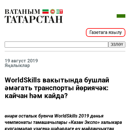
Газетага язылу
ЭЗЛӘҮ
19 август 2019
Яңалыклар
WorldSkills вакытында бушлай
җәмәгать транспорты йөриячәк:
кайчан һәм кайда?
Һөнәри осталык буенча WorldSkills 2019 дөнья
чемпионаты тамашачылары «Казан Экспо» халыкара
күргәзмәләр үзәгенә шәһәрдәге өч мәйданчыктан