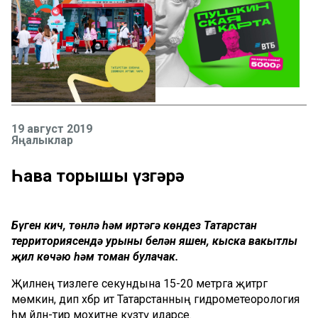
19 август 2019
Яңалыклар
Һава торышы үзгәрә
Бүген кич, төнлә һәм иртәгә көндез Татарстан
территориясендә урыны белән яшен, кыска вакытлы
җил көчәю һәм томан булачак.
Җилнең тизлеге секундына 15-20 метрга җитәргә
мөмкин, дип хәбәр итә Татарстанның гидрометеорология
һәм әйләнә-тирә мохитне күзәтү идарәсе.