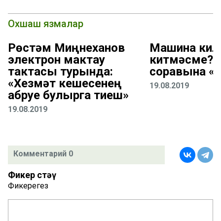
Охшаш язмалар
Рөстәм Миңнеханов
Машина кил
электрон мактау
китмәсме? 
тактасы турында:
соравына «В
«Хезмәт кешесенең
19.08.2019
абруе булырга тиеш»
19.08.2019
Комментарий 0
Фикер өстәү
Фикерегез