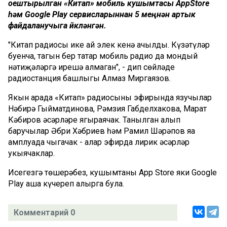
оештырылган «Китап» мобиль кушымтасы AppStore
һәм Google Play сервисларыннан 5 меңнән артык
файдаланучыга йөкләнгән.
"Китап радиосы ике ай элек кенә ачылды. Күзәтүләр
буенча, тагын бер татар мобиль радио да мондый
нәтиҗәләргә ирешә алмаган", - дип сөйләде
радиостанция башлыгы Алмаз Миргаязов.
Якын арада «Китап» радиосының эфирында язучылар
Нәбирә Гыйматдинова, Рәмзия Габделхакова, Марат
Кәбиров әсәрләре яңгыраячак. Танылган алып
баручылар Әбри Хәбриев һәм Рамил Шәрәпов яңа
амплуада чыгачак - алар эфирда лирик әсәрләр
укыячаклар.
Исегезгә төшерәбез, кушымтаны App Store яки Google
Play аша күчереп алырга була.
Комментарий 0