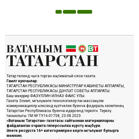
Татар телендә чыга торган иҗтимагый-сәяси газета.
Гамәлгә куючылар:
ТАТАРСТАН РЕСПУБЛИКАСЫ МИНИСТРЛАР КАБИНЕТЫ АППАРАТЫ,
ТАТАРСТАН РЕСПУБЛИКАСЫ ДӘҮЛӘТ СОВЕТЫ АППАРАТЫ.
Баш мөхәррир ФАЗУЛЛИН ИЛНАЗ ФАИС УЛЫ.
Газета Элемтә, мәгълүмати технологияләр һәм массакүләм
коммуникацияләр өлкәсендә күзәтчелек буенча федераль хезмәтенең
Татарстан Республикасы буенча идарәсендә теркәлгән. Теркәлү
таныклыгы: ПИ № ТУ16-01758, 23.08.2023.
«Ватаным Татарстан» газетасы сайтыннан материалларны
файдаланган очракта гиперссылка күрсәтү мәҗбүри.
Әлеге ресурста 16+ категорияләренә кергән мәгълүмат булырга
мөмкин.