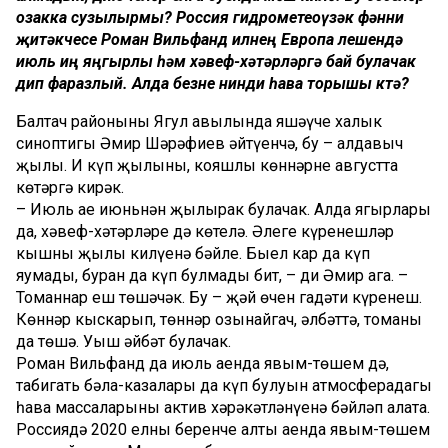
озакка сузылырмы? Россия гидрометеоүзәк фәнни
җитәкчесе Роман Вильфанд илнең Европа өлешендә
июль иң яңгырлы һәм хәвеф-хәтәрләргә бай булачак
дип фаразлый. Алда безне нинди һава торышы көтә?
Балтач районының Яңгул авылында яшәүче халык
синоптигы Әмир Шәрәфиев әйтүенчә, бу – алдавыч
җылы. Иң күп җылыны, кояшлы көннәрне августта
көтәргә кирәк.
– Июль ае июньнән җылырак булачак. Алда яңгырлары
да, хәвеф-хәтәрләре дә көтелә. Әлеге күренешләр
кышның җылы килүенә бәйле. Быел кар да күп
яумады, буран да күп булмады бит, – ди Әмир ага. –
Томаннар еш төшәчәк. Бу – җәй өчен гадәти күренеш.
Көннәр кыскарып, төннәр озынайгач, әлбәттә, томаны
да төшә. Уңыш әйбәт булачак.
Роман Вильфанд да июль аенда явым-төшем дә,
табигать бәла-казалары да күп булуын атмосферадагы
һава массаларының актив хәрәкәтләнүенә бәйләп аңлата.
Россиядә 2020 елның беренче алты аенда явым-төшем