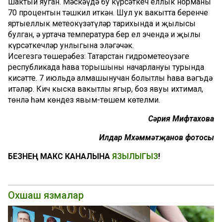
шактый яуган. Мәскәүдә бу күрсәткеч еллык норманың
70 процентын тәшкил иткән. Шул ук вакытта беренче
яртыеллык метеокүзәтүләр тарихында иң җылысы
булган, ә уртача температура бер ел эчендә иң җылы
күрсәткечләр унлыгына эләгәчәк.
Исегезгә төшерәбез: Татарстан гидрометеоүзәге
республикада һава торышының начарлануы турында
кисәтте. 7 июльдә алмашынучан болытлы һава вәгъдә
итәләр. Кич кыска вакытлы яңгыр, боз явуы ихтимал,
төнлә һәм көндез явым-төшем көтелми.
Сәрия Мифтахова
Илдар Мөхәммәтҗанов фотосы
БЕЗНЕҢ МАКС КАНАЛЫНА
ЯЗЫЛЫГЫЗ
!
Охшаш язмалар