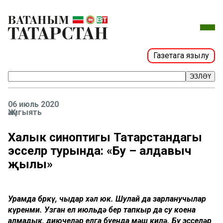
Газетага язылу
ЭЗЛӘҮ
06 июль 2020
Җәмгыять
Халык синоптигы Татарстандагы
эсселәр турында: «Бу – алдавыч
җылы»
Урамда бөркү, чыдар хәл юк. Шулай да зарланучылар
күренми. Узган ел июльдә бер тапкыр да су коена
алмадык, диючеләр елга буенда мәш килә. Бу эсселәр