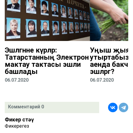
Эшләгәнне күрәләр:
Уңыш җыяб
Татарстанның Электрон
утыртабыз: 
мактау тактасы эшли
аенда бакчад
башлады
эшләргә?
06.07.2020
06.07.2020
Комментарий 0
Фикер өстәү
Фикерегез