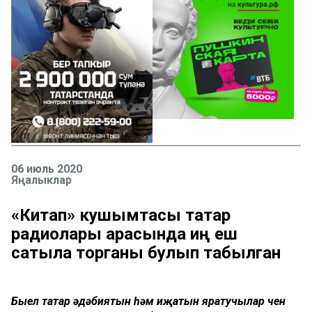
06 июль 2020
Яңалыклар
«Китап» кушымтасы татар
радиолары арасында иң еш
сатыла торганы булып табылган
Быел татар әдәбиятын һәм иҗатын яратучылар өчен