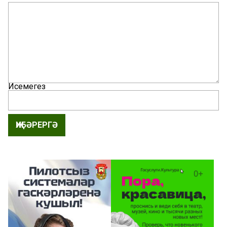
Исемегез
ҖИБӘРЕРГӘ