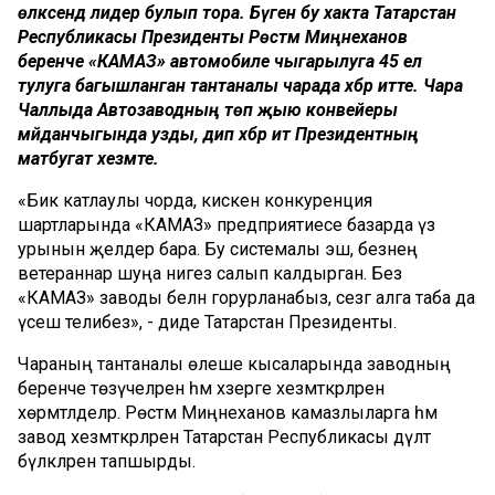
өлкәсендә лидер булып тора. Бүген бу хакта Татарстан
Республикасы Президенты Рөстәм Миңнеханов
беренче «КАМАЗ» автомобиле чыгарылуга 45 ел
тулуга багышланган тантаналы чарада хәбәр итте. Чара
Чаллыда Автозаводның төп җыю конвейеры
мәйданчыгында узды, дип хәбәр итә Президентның
матбугат хезмәте.
«Бик катлаулы чорда, кискен конкуренция
шартларында «КАМАЗ» предприятиесе базарда үз
урынын җәелдерә бара. Бу системалы эш, безнең
ветераннар шуңа нигез салып калдырган. Без
«КАМАЗ» заводы белән горурланабыз, сезгә алга таба да
үсеш телибез», - диде Татарстан Президенты.
Чараның тантаналы өлеше кысаларында заводның
беренче төзүчеләрен һәм хәзерге хезмәткәрләрен
хөрмәтләделәр. Рөстәм Миңнеханов камазлыларга һәм
завод хезмәткәрләренә Татарстан Республикасы дәүләт
бүләкләрен тапшырды.