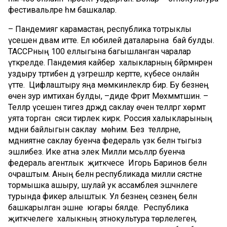
фестивальләре һәм башкалар.
– Пандемиягә карамастан, республика тотрыклы
үсешен дәвам итте. Ел юбилей даталарына бай булды.
ТАССРның 100 еллыгына багышланган чаралар
үткәрелде. Пандемия кайбер халыкларның бәйрәмнәрен
уздыру тәртибенә дә үзгәрешләр кертте, күбесе онлайн
үтте. Цифлаштыру яңа мөмкинлекләр бирә. Бу безнең
өчен зур имтихан булды, –диде Фәрит Мөхәммәтшин. –
Телләр үсешен тигез дәрәҗәдә саклау өчен телләргә хөрмәт
уята торган сәяси тирәлек кирәк. Россия халыкларының
мәдәни байлыгын саклау мөһим. Без телләрне,
мәдәниятне саклау буенча федераль үзәк белән тыгыз
эшлибез. Ике атна элек Милли мәсьәләләр буенча
федераль агентлык җитәкчесе Игорь Баринов белән
очраштым. Аның белән республикада милли сәясәтне
тормышка ашыру, шулай ук ассамблея эшчәнлеге
турында фикер алыштык. Ул безнең сезнең белән
башкарылган эшне югары бәяләде. Республика
җитәкчелеге халыкның этнокультура төрлелеген,