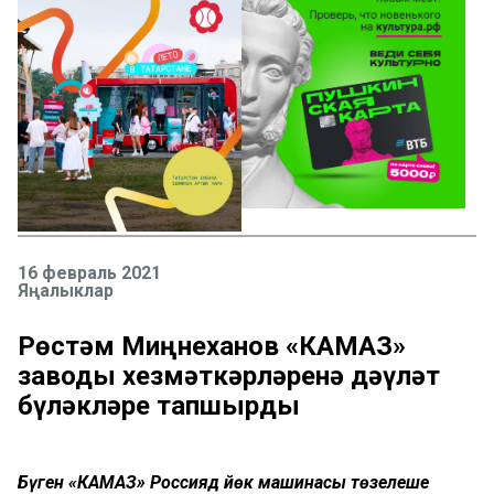
16 февраль 2021
Яңалыклар
Рөстәм Миңнеханов «КАМАЗ»
заводы хезмәткәрләренә дәүләт
бүләкләре тапшырды
Бүген «КАМАЗ» Россиядә йөк машинасы төзелеше