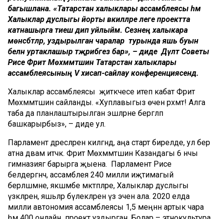
багышлана. «Татарстан халыклары ассамблеясы һәм
Халыклар дуслыгы йорты вәкилләре әлеге проектта
катнашырга тиеш дип уйлыйм. Сезнең халыкара
мөнәсәбәтләр, уздырылган чаралар турында яшь буын
белән уртаклашыр тәҗрибәгез бар», – диде Дәүләт Советы
Рәисе Фәрит Мөхәммәтшин Татарстан халыклары
ассамблеясының V хисап-сайлау конференциясендә.
Халыклар ассамблеясы җитәкчесе итеп кабат Фәрит
Мөхәммәтшин сайланды. «Хуплавыгыз өчен рәхмәт! Алга
таба да планлаштырылган эшләрне бергәләп
башкарырбыз», – диде ул.
Парламент дәресләренә килгәндә, аңа старт бирелде, ул бер
атна дәвам итәчәк. Фәрит Мөхәммәтшин Казандагы 6 нчы
гимназиягә барырга җыена. Парламент Рәисе
белдергәнчә, ассамблея 240 милли иҗтимагый
берләшмәне, якшәмбе мәктәпләре, Халыклар дуслыгы
үзәкләрен, яшьләр бүлекләрен үз эченә ала. 2020 елда
милли автономия ассамблеясы 1,5 меңнән артык чара
һәм 400 онлайн проект уздырган. Болар – этнокультура