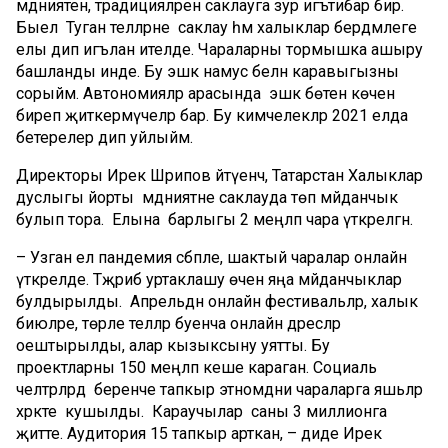
мәдәниятен, традицияләрен саклауга зур игътибар бирә.
Быел Туган телләрне саклау һәм халыклар бердәмлеге
елы дип игълан ителде. Чараларны тормышка ашыру
башланды инде. Бу эшкә намус белән каравыгызны
сорыйм. Автономияләр арасында эшкә бөтен көчен
биреп җиткермәүчеләр бар. Бу кимчелекләр 2021 елда
бетерелер дип уйлыйм.
Директоры Ирек Шәрипов әйтүенчә, Татарстан Халыклар
дуслыгы йорты мәдәниятне саклауда төп мәйданчык
булып тора. Елына барлыгы 2 меңләп чара үткәрелгән.
– Узган ел пандемия сәбәпле, шактый чаралар онлайн
үткәрелде. Тәҗрибә уртаклашу өчен яңа мәйданчыклар
булдырылды. Апрельдән онлайн фестивальләр, халык
биюләре, төрле телләр буенча онлайн дәресләр
оештырылды, алар кызыксыну уятты. Бу
проектларны 150 меңләп кеше караган. Социаль
челтәрләрдә беренче тапкыр этномәдәни чараларга яшьләр
хәрәкәте кушылды. Караучылар саны 3 миллионга
җитте. Аудитория 15 тапкыр арткан, – диде Ирек