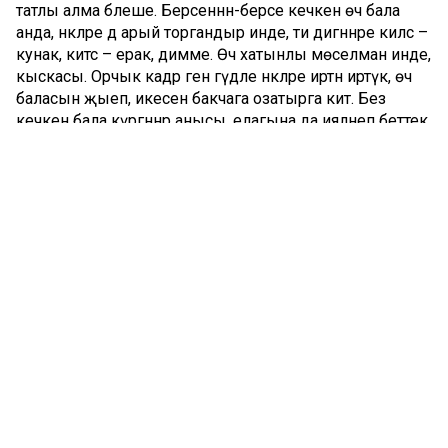
татлы алма бәлеше. Берсеннән-берсе кечкенә өч бала
анда, әнкәләре дә арый торгандыр инде, әти дигәннәре килсә –
кунак, китсә – ерак, димме. Өч хатынлы мөселман инде,
кыскасы. Орчык кадәр генә гәүдәле әнкәләре иртән иртүк, өч
баласын җыеп, икесен бакчага озатырга китә. Без
кечкенә бала күргәннәр анысы, елагына да ияләнеп беттек
– ә менә безнең биш яшьлек туганый – Әминүшкә
Сәлимәнең төнге кәнсиртләре тулаем стресс.
Соңгы араларда безнең чирләп торыш. Шуңа төнлә
үзебездә дә йокы өстән-өстән генә. Әминә Мәһдиев
повестендагыча тыңкыш борын, төне буена маңка
белән көрәшәбез, ул судыр, чәйдер, компоттыр ише нәстәдән
гарык, кем әйтмешли. Ә монда – күршедә теге кәтүк
елый. Әминә тавыш ишетелүгә үк тавык төсле кортлана
башлый, кыбырсау – үртәлүгә, үртәлү катгый карарлар
кабул итүгә этәрә. «Бәлки, без аларга керербез?», «Бәлки,
аңа берәр нәрсә кирәктер? Бәлки, ул әйбер бездә бардыр?»,
«Әйдә үзебезгә алып чыгабыз, әнием, мин кулда күтәреп
йөртермен», «Да, нинди хәл соң инде бу – алар бала
карый белмиләр!» кебек тәнкыйть пулеметтан сиптереп