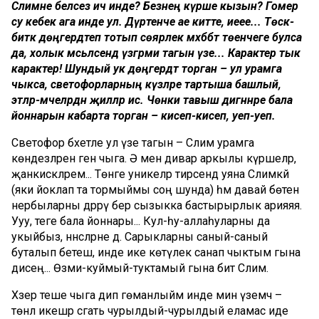
Сәлимәне беләсез ич инде? Безнең күрше кызын? Гомер
су кебек ага инде ул. Дүртенче ае китте, иеее... Төскә-
биткә дөңгердәтеп тотып сөярлек мәхәббәт төенчеге булса
да, холык мәсьәләсендә үзгәрми тагын үзе... Карактер тык
карактер! Шундый ук дөңгердәтә торган – ул урамга
чыкса, светофорларның күзләре тартыша башлый,
этләр-мәчеләрдән җилләр исә. Чөнки тавыш дигәннәре бала
йоннарын кабарта торган – кисеп-кисеп, уеп-уеп.
Светофор бәхетле ул үзе тагын – Сәлимә урамга
көндезләрен генә чыга. Ә менә дивар аркылы күршеләр,
җанкисәкләрем... Төнге уникеләр тирәсендә уяна Сәлимәкәй
(яки йоклап та тормыймы соң шунда) һәм давай бөтен
нербыларны дәррәү бер сызыкка бастырырлык арияяя.
Ууу, теге бала йоннары... Кул-һу-аллаһуларны да
укыйбыз, әннәсләрне дә. Сарыкларны саный-саный
буталып бетеш, инде ике көтүлек санап чыктым гына
дисең... Өзми-куймый-туктамый гына бит Сәлимә.
Хәзер теше чыга дип гөманлыйм инде мин үземчә –
төнлә икешәр сәгать чурылдый-чурылдый еламас иде