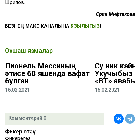
Шәрипов.
Сәрия Мифтахова
БЕЗНЕҢ МАКС КАНАЛЫНА
ЯЗЫЛЫГЫЗ
!
Охшаш язмалар
Лионель Мессиның
Су ник кайна
әтисе 68 яшендә вафат
Укучыбыз с
булган
«ВТ» җавабы
16.02.2021
16.02.2021
Комментарий 0
Фикер өстәү
Фикерегез