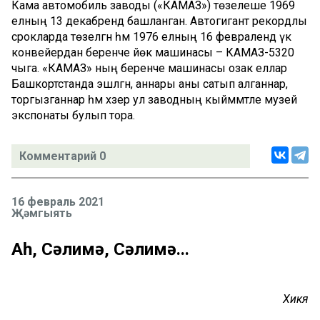
Кама автомобиль заводы («КАМАЗ») төзелеше 1969
елның 13 декабрендә башланган. Автогигант рекордлы
срокларда төзелгән һәм 1976 елның 16 февралендә үк
конвейердан беренче йөк машинасы – КАМАЗ-5320
чыга. «КАМАЗ» ның беренче машинасы озак еллар
Башкортстанда эшләгән, аннары аны сатып алганнар,
торгызганнар һәм хәзер ул заводның кыйммәтле музей
экспонаты булып тора.
Комментарий 0
16 февраль 2021
Җәмгыять
Аһ, Сәлимә, Сәлимә...
Хикәя