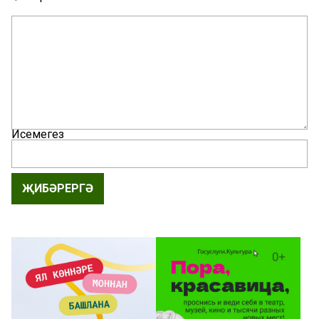
Исемегез
ҖИБӘРЕРГӘ