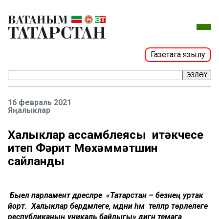
Газетага язылу
ЭЗЛӘҮ
16 февраль 2021
Яңалыклар
Халыклар ассамблеясы җитәкчесе
итеп Фәрит Мөхәммәтшин
сайланды
Быел парламент дәресләре «Татарстан – безнең уртак
йорт. Халыклар бердәмлеге, мәдәни һәм телләр төрлелеге
республиканың уникаль байлыгы» дигән темага