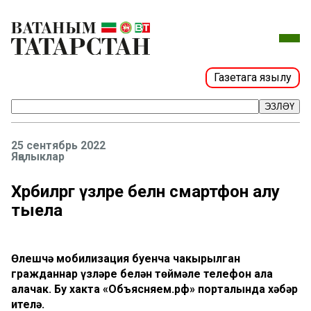
Газетага язылу
ЭЗЛӘҮ
25 сентябрь 2022
Яңалыклар
Хәрбиләргә үзләре белән смартфон алу
тыела
Өлешчә мобилизация буенча чакырылган
гражданнар үзләре белән төймәле телефон ала
алачак. Бу хакта «Объясняем.рф» порталында хәбәр
ителә.