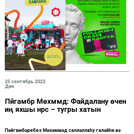
25 сентябрь 2022
Дин
Пәйгамбәр Мөхәммәд: Файдалану өчен
иң яхшы нәрсә – тугры хатын
Пәйгамбәребез Мөхәммәд салләллаһу галәйһи вә