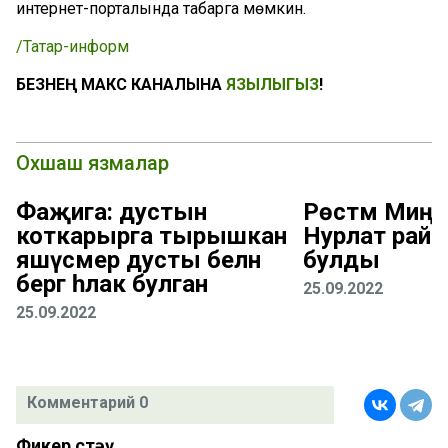
интернет-порталында табарга мөмкин.
/Татар-информ
БЕЗНЕҢ МАКС КАНАЛЫНА
ЯЗЫЛЫГЫЗ
!
Охшаш язмалар
Фаҗига: дустын
Рөстәм Миңн
коткарырга тырышкан
Нурлат рай
яшүсмер дусты белән
булды
бергә һәлак булган
25.09.2022
25.09.2022
Комментарий 0
Фикер өстәү