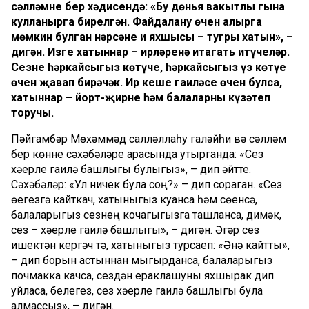
сәлләмнең бер хәдисендә: «Бу дөнья вакытлы гына
кулланырга бирелгән. Файдалану өчен алырга
мөмкин булган нәрсәнең иң яхшысы – тугры хатын», –
дигән. Изге хатыннар – ирләренә итагать итүчеләр.
Сезнең һәркайсыгыз көтүче, һәркайсыгыз үз көтүе
өчен җавап бирәчәк. Ир кеше гаиләсе өчен булса,
хатыннар – йорт-җирне һәм балаларны күзәтеп
торучы.
Пәйгамбәр Мөхәммәд салләллаһу галәйһи вә сәлләм
бер көнне сәхәбәләре арасында утырганда: «Сез
хәерле гаилә башлыгы булыгыз», – дип әйтте.
Сәхәбәләр: «Ул ничек була соң?» – дип сораган. «Сез
өегезгә кайткач, хатыныгыз куанса һәм сөенсә,
балаларыгыз сезнең кочагыгызга ташланса, димәк,
сез – хәерле гаилә башлыгы», – дигән. Әгәр сез
ишектән кергәч тә, хатыныгыз турсаеп: «Әнә кайтты»,
– дип борын астыннан мыгырданса, балаларыгыз
почмакка качса, сездән ераклашуны яхшырак дип
уйласа, белегез, сез хәерле гаилә башлыгы була
алмассыз», – дигән.