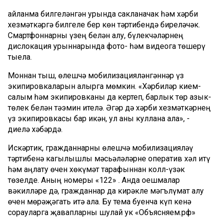
Җайланма билгеләнгән урында сакланачак һәм хәрби
хезмәткәргә билгеле бер көн тәртибендә биреләчәк.
Смартфоннарны үзең белән алу, бүлекчәләрнең
дислокация урыннарында фото- һәм видеога төшерү
тыела.
Моннан тыш, өлешчә мобилизацияләнгәннәр үз
экипировкаларын алырга мөмкин. «Хәрбиләр кием-
салым һәм экипировканы да кертеп, барлык төр азык-
төлек белән тәэмин ителә. Әгәр дә хәрби хезмәткәрнең
үз экипировкасы бар икән, ул аны куллана ала», -
диелә хәбәрдә.
Искәртик, гражданнарны өлешчә мобилизацияләү
тәртибенә кагылышлы мәсьәләләрне оператив хәл итү
һәм аңлату өчен хөкүмәт тарафыннан колл-үзәк
төзелде. Аның номеры «122» . Анда оешмалар
вәкилләре дә, гражданнар да кирәкле мәгълүмат алу
өчен мөрәҗәгать итә ала. Бу тема буенча күп кенә
сорауларга җавапларны шулай ук «Объясняем.рф»