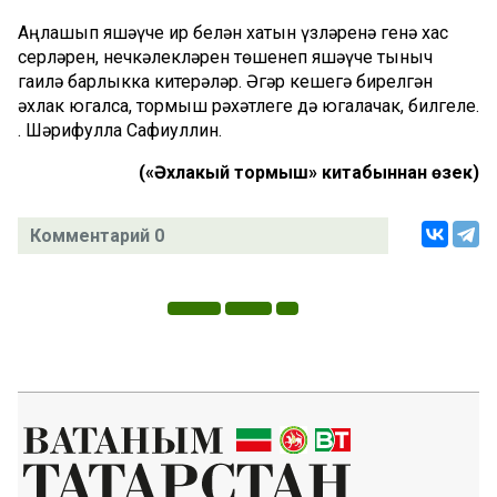
Аңлашып яшәүче ир белән хатын үзләренә генә хас
серләрен, нечкәлекләрен төшенеп яшәүче тыныч
гаилә барлыкка китерәләр. Әгәр кешегә бирелгән
әхлак югалса, тормыш рәхәтлеге дә югалачак, билгеле.
. Шәрифулла Сафиуллин.
(«Әхлакый тормыш» китабыннан өзек)
Комментарий 0