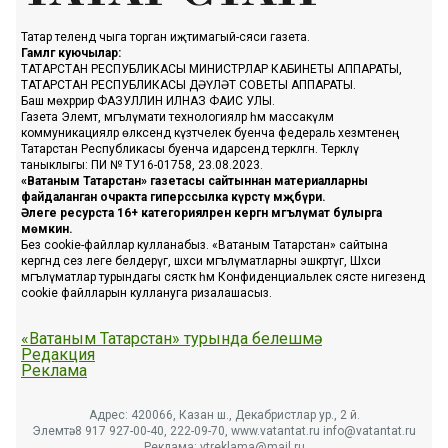
Татар телендә чыга торган иҗтимагый-сәяси газета.
Гамәлгә куючылар:
ТАТАРСТАН РЕСПУБЛИКАСЫ МИНИСТРЛАР КАБИНЕТЫ АППАРАТЫ,
ТАТАРСТАН РЕСПУБЛИКАСЫ ДӘҮЛӘТ СОВЕТЫ АППАРАТЫ.
Баш мөхәррир ФАЗУЛЛИН ИЛНАЗ ФАИС УЛЫ.
Газета Элемтә, мәгълүмати технологияләр һәм массакүләм
коммуникацияләр өлкәсендә күзәтчелек буенча федераль хезмәтенең
Татарстан Республикасы буенча идарәсендә теркәлгән. Теркәлү
таныклыгы: ПИ № ТУ16-01758, 23.08.2023.
«Ватаным Татарстан» газетасы сайтыннан материалларны
файдаланган очракта гиперссылка күрсәтү мәҗбүри.
Әлеге ресурста 16+ категорияләренә кергән мәгълүмат булырга
мөмкин.
Без cookie-файллар кулланабыз. «Ватаным Татарстан» сайтына
кергәндә сез әлеге белдерүгә, шәхси мәгълүматларны эшкәртүгә, Шәхси
мәгълүматлар турындагы сәясәткә һәм Конфиденциальлек сәясәте нигезендә
cookie файлларын куллануга ризалашасыз.
«Ватаным Татарстан» турында белешмә
Редакция
Реклама
Адрес: 420066, Казан ш., Декабристлар ур., 2 й.
Элемтә: 8 917 927-00-40, 222-09-70, www.vatantat.ru info@vatantat.ru
Реклама: vtreklama@mail.ru