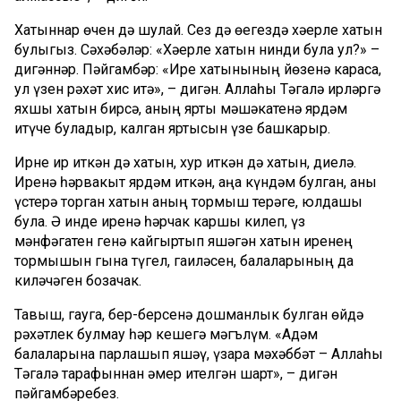
Хатыннар өчен дә шулай. Сез дә өегездә хәерле хатын
булыгыз. Сәхәбәләр: «Хәерле хатын нинди була ул?» –
дигәннәр. Пәйгамбәр: «Ире хатынының йөзенә караса,
ул үзен рәхәт хис итә», – дигән. Аллаһы Тәгалә ирләргә
яхшы хатын бирсә, аның ярты мәшәкатенә ярдәм
итүче буладыр, калган яртысын үзе башкарыр.
Ирне ир иткән дә хатын, хур иткән дә хатын, диелә.
Иренә һәрвакыт ярдәм иткән, аңа күндәм булган, аны
үстерә торган хатын аның тормыш терәге, юлдашы
була. Ә инде иренә һәрчак каршы килеп, үз
мәнфәгатен генә кайгыртып яшәгән хатын иренең
тормышын гына түгел, гаиләсен, балаларының да
киләчәген бозачак.
Тавыш, гауга, бер-берсенә дошманлык булган өйдә
рәхәтлек булмау һәр кешегә мәгълүм. «Адәм
балаларына парлашып яшәү, үзара мәхәббәт – Аллаһы
Тәгалә тарафыннан әмер ителгән шарт», – дигән
пәйгамбәребез.