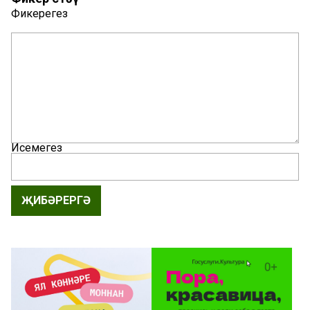
Фикерегез
Исемегез
ҖИБӘРЕРГӘ