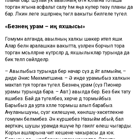
планы бар. Шулай ук авылның Әтнә юлына тоташа
торган ягына асфальт салу һәм яңа күпер төзү планы да
бар. Ләкин әлеге эшләрнең төгәл вакыты билгеле түгел.
«Безнең
урам
–
иң
яхшысы»
Гомумән алганда, авылның халкы шөкер итеп яши.
Алар белән аралашкан вакытта, үзләрен борчып тора
торган мәсьәләләрне күтәрсәләр дә, яхшылыклар турында да
бик теләп сөйләделәр.
– Авылыбыз турында бер начар сүз дә әйтә алмыйм, –
диде Әнисә Мөхәммәтшина. – Ә инде урамыбыз халкын
мактап туя торган түгел. Безнең урам (сүз Пионер
урамы турында бара. – Авт.) авылда бер. Без бик тату
яшибез. Бай да түгелбез, хәерче дә тормыйбыз.
Барыбыз да урта хәлле тормыш алып барабыз.
Ачуланышуны, сүзгә килешүне, көнләшү-хөсетлекне
гомумән белмибез. Әнә күршебез Назыйм абый, бал
аерткач, шушы урамда яшәүче һәр гаиләгә өлеш чыгарды.
Коръән ашларына чит кешене чакырасы да юк.