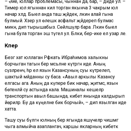
– Әйе, юллар проблемасы, чыннан да, бар, – диде ул. –
Тимер юл ягыннан килә торган якынча 3 чакрым юл
начар хәлдә. Быел анда таш җәйдек, ләкин алай гына
булмый. Хәзер ул өлешкә асфальт җәйдереп булмас
микән, дип тырышабыз. Сөйләшүләр бара. Ләкин быел
гына була торган эш түгел ул. Бәлки, бер-ике ел узар әле.
Күпер
Безгә хат юллаган Рәфкать Ибраһимов халыкны
борчыган тагын бер мәсьәләне күтәргән иде. Аның
сүзләренчә, һәр ел язын Казансуның суы күтәрелеп,
шактый мәйданны су баса. «Авыл аркылы Казансу
елгасы ага. Аның да күпере бик начар, җитмәсә, язын
бөтенләй су астында кала. Машиналы кешеләр
транспортын авыл башында, кибет янында калдырып
йөриләр. Бу да күңелне бик борчый», – дип язылган иде
хатта.
Ташу суы бүлгән юлның бер ягында яшәүчеләр чишмәгә
чыга алмыйча азаплангач, каршы якларның кибеткә