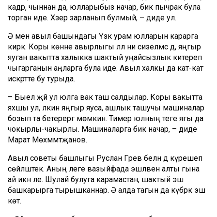
кадәр, чыннан да, юлларыбыз начар, бик пычрак була
торган иде. Хәзер зарланып булмый, – диде ул.
Ә менә авыл башындагы Үзәк урам юлларын карарга
кирәк. Коры көнне авырлыгы әллә ни сизелмәсә дә, яңгыр
яуган вакытта халыкка шактый уңайсызлык китереп
чыгарганын аңларга була иде. Авыл халкы да кат-кат
искәртте бу турыда.
– Быел җәй ул юлга вак таш салдылар. Коры вакытта
яхшы ул, ләкин яңгыр яуса, ашлык ташучы машиналар
бозып та бетерергә мөмкин. Тимер юлның теге ягы да
чокырлы-чакырлы. Машиналарга бик начар, – диде
Марат Мөхәммәтҗанов.
Авыл советы башлыгы Руслан Гәрәев белән дә күрешеп
сөйләштек. Аның әлеге вазыйфада эшләвенә алты гына
ай икән әле. Шулай булуга карамастан, шактый эш
башкарырга тырышканнар. Ә алда тагын да күбрәк эш
көтә.