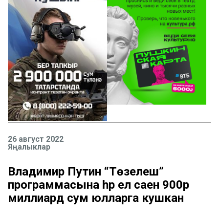
26 август 2022
Яңалыклар
Владимир Путин “Төзелеш”
программасына һәр ел саен 900әр
миллиард сум юлларга кушкан