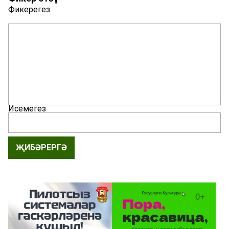
Фикерегез
Исемегез
ҖИБӘРЕРГӘ