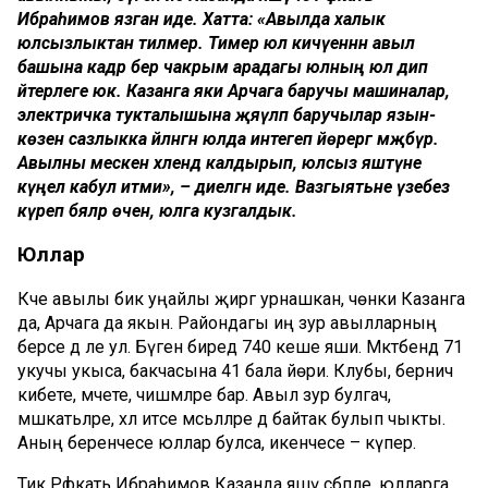
Ибраһимов язган иде. Хатта: «Авылда халык
юлсызлыктан тилмерә. Тимер юл кичүеннән авыл
башына кадәр бер чакрым арадагы юлның юл дип
әйтерлеге юк. Казанга яки Арчага баручы машиналар,
электричка тукталышына җәяүләп баручылар язын-
көзен сазлыкка әйләнгән юлда интегеп йөрергә мәҗбүр.
Авылны мескен хәлендә калдырып, юлсыз яшәтүне
күңел кабул итми», – диелгән иде. Вазгыятьне үзебез
күреп бәяләр өчен, юлга кузгалдык.
Юллар
Кәче авылы бик уңайлы җиргә урнашкан, чөнки Казанга
да, Арчага да якын. Райондагы иң зур авылларның
берсе дә әле ул. Бүген биредә 740 кеше яши. Мәктәбендә 71
укучы укыса, бакчасына 41 бала йөри. Клубы, берничә
кибете, мәчете, чишмәләре бар. Авыл зур булгач,
мәшәкатьләре, хәл итәсе мәсьәләләре дә байтак булып чыкты.
Аның беренчесе юллар булса, икенчесе – күпер.
Тик Рәфкать Ибраһимов Казанда яшәү сәбәпле, юлларга