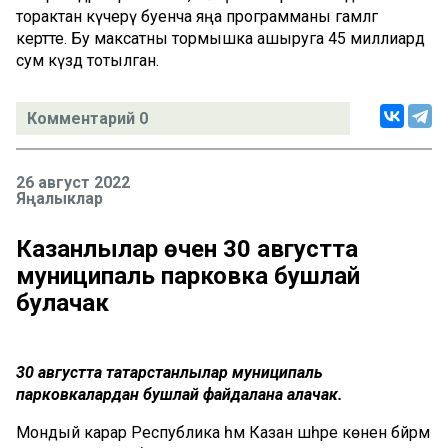
торактан күчерү буенча яңа программаны гамәлгә
кертте. Бу максатны тормышка ашыруга 45 миллиард
сум күздә тотылган.
Комментарий 0
26 август 2022
Яңалыклар
Казанлылар өчен 30 августта
муниципаль парковка бушлай
булачак
30 августта татарстанлылар муниципаль
парковкалардан бушлай файдалана алачак.
Мондый карар Республика һәм Казан шәһәре көнен бәйрәм