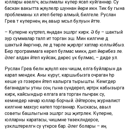
юллары өзелгәч, асылмалы күпер ясап куйганнар. Су
баскан вакытта җәяүлеләр шуннан йөри икән. Тик бу гына
проблеманы хәл итеп бетерә алмый, билгеле. Руслан
Гәрәев тә күпернең иң авыр мәсьәлә булуын әйтте.
– Күперне күтәртеп, яңадан эшләргә кирәк. Ә бу – шактый
зур суммалар таләп итә торган эш. Мин килгәнче дә
шактый йөргәннәр, әле дә төрле җирләргә хатлар юллыйбыз.
Бер программага кереп булмас микән, дип йөрибез әле.
Әлегә алдан әйтеп куйсак, дөрес үк булмас, – диде ул.
Руслан Гәрәев белән җәяүләп кенә чишмә, елга буйларын да
карап мендек. Аны күрүгә, каршыбызга очраган һәр
кеше үз гозерен әйтеп калырга тырышты. Кемгәдер
баганадагы утны соң гына сүндереп, иртәрәк кабызырга
кирәк, кайсындыр елгага ага торган пычрак су,
кемнедер начар юллар борчый. Әйтерсең журналист
килгәнне махсус көтеп торганнар. Кыскасы, авыл
советы башлыгына эшләргә эш җитәрлек. Күперне,
юлларны каратасы, чишмәне төзекләндерәсе,
үзәкләштерелгән су үткәрәсе бар. Әлегә болары – иң