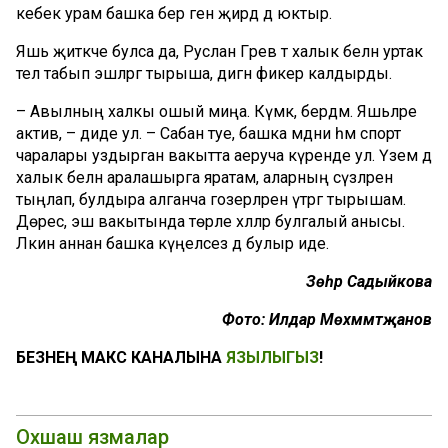
кебек урам башка бер генә җирдә дә юктыр.
Яшь җитәкче булса да, Руслан Гәрәев тә халык белән уртак
тел табып эшләргә тырыша, дигән фикер калдырды.
– Авылның халкы ошый миңа. Күмәк, бердәм. Яшьләре
актив, – диде ул. – Сабан туе, башка мәдәни һәм спорт
чаралары уздырган вакытта аеруча күренде ул. Үзем дә
халык белән аралашырга яратам, аларның сүзләрен
тыңлап, булдыра алганча гозерләрен үтәргә тырышам.
Дөрес, эш вакытында төрле хәлләр булгалый анысы.
Ләкин аннан башка күңелсез дә булыр иде.
Зөһрә Садыйкова
Фото: Илдар Мөхәммәтҗанов
БЕЗНЕҢ МАКС КАНАЛЫНА
ЯЗЫЛЫГЫЗ
!
Охшаш язмалар