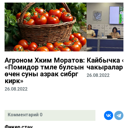
Агроном Хәким Моратов:
Кайбычка «К
«Помидор тәмле булсын
чакыралар
өчен суны азрак сибәргә
26.08.2022
кирәк»
26.08.2022
Комментарий 0
Фикер өстәү