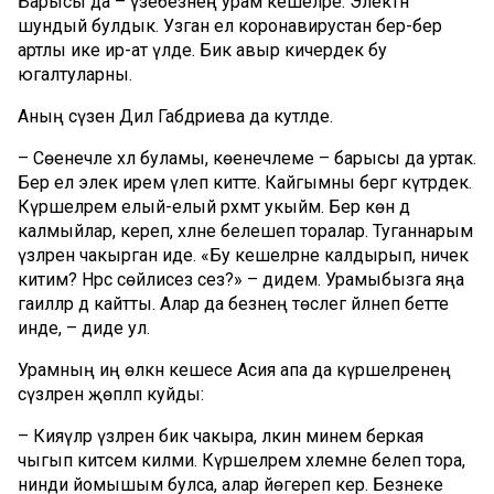
Барысы да – үзебезнең урам кешеләре. Электән
шундый булдык. Узган ел коронавирустан бер-бер
артлы ике ир-ат үлде. Бик авыр кичердек бу
югалтуларны.
Аның сүзен Дилә Габдриева да куәтләде.
– Сөенечле хәл буламы, көенечлеме – барысы да уртак.
Бер ел элек ирем үлеп китте. Кайгымны бергә күтәрдек.
Күршеләремә елый-елый рәхмәт укыйм. Бер көн дә
калмыйлар, кереп, хәлне белешеп торалар. Туганнарым
үзләренә чакырган иде. «Бу кешеләрне калдырып, ничек
китим? Нәрсә сөйлисез сез?» – дидем. Урамыбызга яңа
гаиләләр дә кайтты. Алар да безнең төслегә әйләнеп бетте
инде, – диде ул.
Урамның иң өлкән кешесе Асия апа да күршеләренең
сүзләрен җөпләп куйды:
– Кияүләр үзләренә бик чакыра, ләкин минем беркая
чыгып китәсем килми. Күршеләрем хәлемне белеп тора,
нинди йомышым булса, алар йөгереп керә. Безнеке