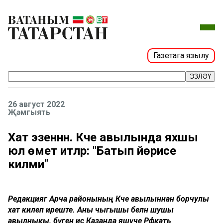
Газетага язылу
ЭЗЛӘҮ
26 август 2022
Җәмгыять
Хат эзеннән. Кәче авылында яхшы
юл өмет итәләр: "Батып йөрисе
килми"
Редакциягә Арча районының Кәче авылыннан борчулы
хат килеп иреште. Аны чыгышы белән шушы
авылныкы, бүген исә Казанда яшәүче Рәфкать