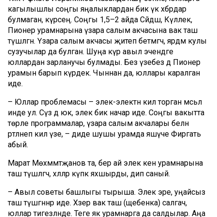
кагылышлы соңгы яңалыклардан бик үк хәбәрдар
булмаган, күрәсең. Соңгы 1,5–2 айда Сәйдәш, Күллек,
Пионер урамнарына үзара салым акчасына вак таш
түшәлгән. Үзара салым акчасы җитеп бетмәгәч, ярдәм кулы
сузучылар да булган. Шуңа күрә авыл эчендәге
юллардан зарланучы булмады. Без үзебез дә Пионер
урамын барып күрдек. Чыннан да, юллары каралган
иде.
– Юллар проблемасы – элек-электән килә торган мәсьәлә
инде ул. Сүз дә юк, элек бик начар иде. Соңгы вакытта
төрле программалар, үзара салым акчалары белән
рәтләнеп килә үзе, – диде шушы урамда яшәүче Фиргать
абый.
Марат Мөхәммәтҗанов та, бер ай элек кенә урамнарына
таш түшәлгәч, хәлләр күпкә яхшырды, дип саный.
– Авыл советы башлыгы тырыша. Элек эре, уңайсыз
таш түшәгәннәр иде. Хәзер вак таш (щебенка) салгач,
юллар тигезләнде. Теге як урамнарга да салдылар. Аңа