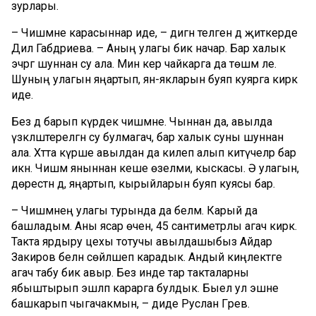
зурлары.
– Чишмәне карасыннар иде, – дигән теләген дә җиткерде
Дилә Габдриева. – Аның улагы бик начар. Бар халык
эчәргә шуннан су ала. Мин кер чайкарга да төшәм әле.
Шуның улагын яңартып, ян-якларын буяп куярга кирәк
иде.
Без дә барып күрдек чишмәне. Чыннан да, авылда
үзәкләштерелгән су булмагач, бар халык суны шуннан
ала. Хәтта күрше авылдан да килеп алып китүчеләр бар
икән. Чишмә яныннан кеше өзелми, кыскасы. Ә улагын,
дөрестән дә, яңартып, кырыйларын буяп куясы бар.
– Чишмәнең улагы турында да беләм. Карый да
башладым. Аны ясар өчен, 45 сантиметрлы агач кирәк.
Такта ярдыру цехы тотучы авылдашыбыз Айдар
Закиров белән сөйләшеп карадык. Андый киңлектәге
агач табу бик авыр. Без инде тар такталарны
ябыштырып эшләп карарга булдык. Быел ул эшне
башкарып чыгачакмын, – диде Руслан Гәрәев.