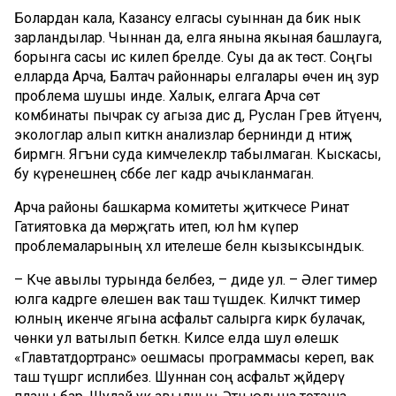
Болардан кала, Казансу елгасы суыннан да бик нык
зарландылар. Чыннан да, елга янына якыная башлауга,
борынга сасы ис килеп бәрелде. Суы да ак төстә. Соңгы
елларда Арча, Балтач районнары елгалары өчен иң зур
проблема шушы инде. Халык, елгага Арча сөт
комбинаты пычрак су агыза дисә дә, Руслан Гәрәев әйтүенчә,
экологлар алып киткән анализлар бернинди дә нәтиҗә
бирмәгән. Ягъни суда кимчелекләр табылмаган. Кыскасы,
бу күренешнең сәбәбе әлегә кадәр ачыкланмаган.
Арча районы башкарма комитеты җитәкчесе Ринат
Гатиятовка да мөрәҗәгать итеп, юл һәм күпер
проблемаларының хәл ителеше белән кызыксындык.
– Кәче авылы турында беләбез, – диде ул. – Әлегә тимер
юлга кадәрге өлешенә вак таш түшәдек. Киләчәктә тимер
юлның икенче ягына асфальт салырга кирәк булачак,
чөнки ул ватылып беткән. Киләсе елда шул өлешкә
«Главтатдортранс» оешмасы программасы кереп, вак
таш түшәргә исәплибез. Шуннан соң асфальт җәйдерү