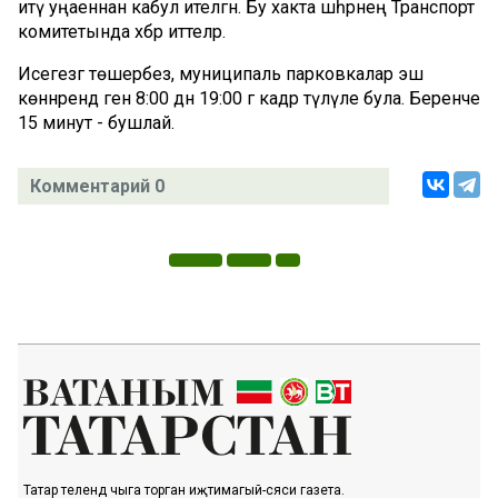
итү уңаеннан кабул ителгән. Бу хакта шәһәрнең Транспорт
комитетында хәбәр иттеләр.
Исегезгә төшерәбез, муниципаль парковкалар эш
көннәрендә генә 8:00 дән 19:00 гә кадәр түләүле була. Беренче
15 минут - бушлай.
Комментарий 0
Татар телендә чыга торган иҗтимагый-сәяси газета.