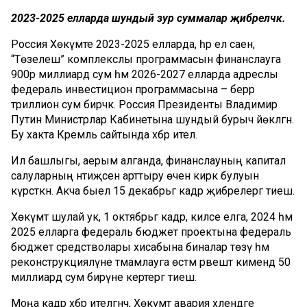
2023-2025 елларда шундый зур суммалар җибәреләчәк.
Россия Хөкүмәте 2023-2025 елларда, һәр ел саен,
“Төзелеш” комплекслы программасын финанслауга
900әр миллиард сум һәм 2026-2027 елларда адреслы
федераль инвестицион программасына – берәр
триллион сум бирәчәк. Россия Президенты Владимир
Путин Министрлар Кабинетына шундый бурыч йөкләгән.
Бу хакта Кремль cайтында хәбәр ителә.
Ил башлыгы, аерым алганда, финанслауның капитал
салуларның нәтиҗәсен арттыру өчен кирәк булуын
күрсәткән. Акча быел 15 декабрьгә кадәр җибәрелергә тиеш.
Хөкүмәт шулай ук, 1 октябрьгә кадәр, киләсе елга, 2024 һәм
2025 елларга федераль бюджет проектына федераль
бюджет средстволары хисабына биналар төзү һәм
реконструкцияләүне тәмамлауга өстәмә рәвештә кимендә 50
миллиард сум бирүне кертергә тиеш.
Моңа кадәр хәбәр ителгәнчә, Хөкүмәт авария хәлендәге