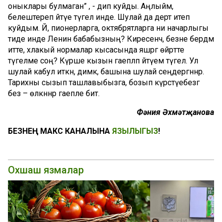
оныклары булмаган” , - дип куйды. Аңлыйм,
белештереп әйтүе түгел инде. Шулай да дерт итеп
куйдым. Йә, пионерларга, октябрятларга ни начарлыгы
тиде инде Ленин бабабызның? Киресенчә, безне бердәм
итте, әхлакый нормалар кысасында яшәргә өйрәтте
түгелме соң? Күрше кызын гаепләп әйтүем түгел. Ул
шулай кабул иткән, димәк, башына шулай сеңдергәннәр.
Тарихны сызып ташлавыбызга, бозып күрсәтүебезгә
без – өлкәннәр гаепле бит.
Фәния Әхмәтҗанова
БЕЗНЕҢ МАКС КАНАЛЫНА
ЯЗЫЛЫГЫЗ
!
Охшаш язмалар