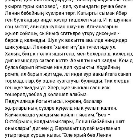
укырга туры килә хәзер”, - дип, кулындагы ручка белән
Ленин бабайның күзләренә төртә. Катыргы сыман әйбер
генә булгандыр инде: күзләр тишелеп чыга. И-и, шуннан
соң мәктәптә, авылда купкан шау-шу. Ата-аналарны
җыеп сөйләшү, сыйныф сәгатьләре үткәрү дисеңме -
берсе дә калмады. Шул ук вакытта авылда ниндидер
шик уянды. Ленинга “хыянәт итү”дән түгел иде ул.
Халык, бигрәк тә өлкән яшьтәгеләр, менә белерләр дә, килерләр,
дип кемнедер сагаеп көтте. Авыл тынып калды. Кем дә
булса барып әйтмәсме икән дип курыкты. Ходайның
рәхмәте, әллә барып җитмәде, әллә инде зур вакыйгага санап
тормадылар, бу эшне кузгатучы булмады. Тик хәтердән
генә җуелмады ул. Хәзер, җае чыккан саен искә
төшереп,үзебез дә көлешеп алабыз.
Педучилище йогынтысы, күрәсең, балалар
җырларының сүзләре күңелдә нык уелып калган.
Кайчакларда үзалдыма көйләп тә йөрим. “Без –
Октябрьнең йолдызчыклары, Ленин бабайның шат
оныклары” дигәнен дә. Бервакыт шулай моңланып
утырганда күрше кызы: “Әле ярый без Ленин