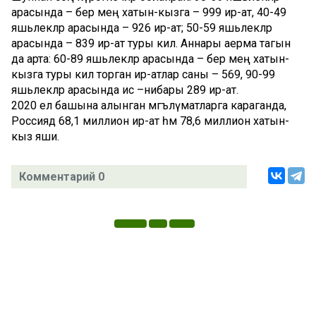
арасында – бер мең хатын-кызга – 999 ир-ат, 40-49
яшьлекләр арасында – 926 ир-ат; 50-59 яшьлекләр
арасында – 839 ир-ат туры килә. Аннары аерма тагын
да арта: 60-89 яшьлекләр арасында – бер мең хатын-
кызга туры килә торган ир-атлар саны – 569, 90-99
яшьлекләр арасында исә –нибары 289 ир-ат.
2020 ел башына алынган мәгълүматларга караганда,
Россиядә 68,1 миллион ир-ат һәм 78,6 миллион хатын-
кыз яши.
Комментарий 0