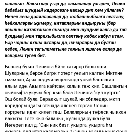
ышанып. Вакытлар үтәр дә, заманалар үзгәреп, Ленин
бабабыз шундый кадерсезгә калыр дип кем уйлаган?
Ничек кенә дәлилләсәләр дә, юлбашчыбызга селтәнү,
һәйкәлләрен җимерү, китапларын яндыруны (бер
авылның китапханәсе янында мин шундый хәлгә дә тап
булдым) мин тарихыбызга селтәнү кебек кабул итәм.
Һәр чорның яхшы яклары да, начарлары да булган
кебек, Ленин тәгълиматына таянып яшәгән еллар да
искәрмә түгел бит.
Безнең буын Ленинга бәйле хатирәләр белән яши.
Шуларның берсе бигрәк тә хәтергә уелып калган. Мәктәпне
тәмамлап, Арча педучилищесында укый башлаган
елым иде. Авылга кайтсам, халык гөж килә. Башлангыч
сыйныфта укучы бер кыз бала Ленинга “кул күтәргән”.
Эш болай була. Бервакыт шулай, ни сәбәпледер, мәктәп
коридорындагы стенада эленеп торган Ленин
портреты идәнгә килеп төшә. Балаларның тәнәфескә чыккан
вакыты. Теге кыз баланың кулында ручка була.
Йөгереп килә дә: “Син ник безгә, укырга, укырга һәм
укырга, дип әйтеп калдырдың? Синең аркада көне-төне