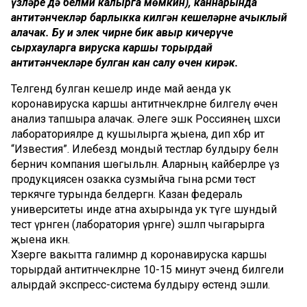
үзләре дә белми калырга мөмкин), каннарында
антитәнчекләр барлыкка килгән кешеләрне ачыклый
алачак. Бу иң элек чирне бик авыр кичерүче
сырхауларга вируска каршы торырдай
антитәнчекләре булган кан салу өчен кирәк.
Теләгендә булган кешеләр инде май аенда ук
коронавируска каршы антитәнчекләрне билгеләү өчен
анализ тапшыра алачак. Әлеге эшкә Россиянең шәхси
лабораторияләре дә кушылырга җыена, дип хәбәр итә
“Известия”. Илебездә мондый тестлар булдыру белән
берничә компания шөгыльләнә. Аларның кайберләре үз
продукциясен озакка сузмыйча гына рәсми төстә
теркәячәге турында белдергән. Казан федераль
университеты инде атна ахырында ук тәүге шундый
тест үрнәген (лаборатория үрнәге) эшләп чыгарырга
җыена икән.
Хәзерге вакытта галимнәр дә коронавируска каршы
торырдай антитәнчекләрне 10-15 минут эчендә билгели
алырдай экспресс-система булдыру өстендә эшли.