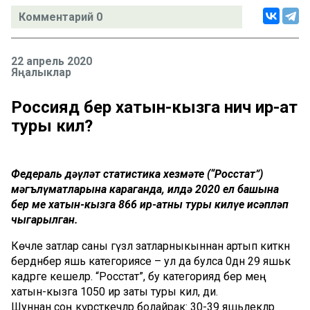
Комментарий 0
22 апрель 2020
Яңалыклар
Россиядә бер хатын-кызга ничә ир-ат
туры килә?
Федераль дәүләт статистика хезмәте (“Росстат”)
мәгълүматларына караганда, илдә 2020 ел башына
бер мең хатын-кызга 866 ир-атның туры килүе исәпләп
чыгарылган.
Көчле затлар саны гүзәл затларныкыннан артып киткән
бердәнбер яшь категориясе – ул да булса 0дән 29 яшькә
кадәрге кешеләр. “Росстат”, бу категориядә бер мең
хатын-кызга 1050 ир заты туры килә, ди.
Шуннан соң күрсәткечләр болайрак: 30-39 яшьлекләр