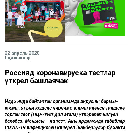
22 апрель 2020
Яңалыклар
Россиядә коронавируска тестлар
үткәрелә башлаячак
Илдә инде байтактан организмда вирусның бармы-
юкмы, ягъни кешенең чирлиме-юкмы икәнен тикшерә
торган тест (ПЦР-тест дип атала) үткәрелеп килүен
беләбез. Монысы – яңа тест. Аның ярдәмендә табиблар
COVID-19 инфекциясен кичереп (кайберәүләр бу хакта