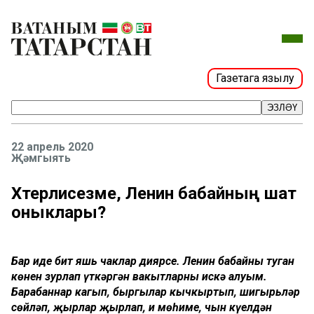
Газетага язылу
ЭЗЛӘҮ
22 апрель 2020
Җәмгыять
Хәтерлисезме, Ленин бабайның шат
оныклары?
Бар иде бит яшь чаклар диярсең. Ленин бабайның туган
көнен зурлап үткәргән вакытларны искә алуым.
Барабаннар кагып, быргылар кычкыртып, шигырьләр
сөйләп, җырлар җырлап, иң мөһиме, чын күңелдән