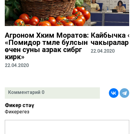
Агроном Хәким Моратов:
Кайбычка «К
«Помидор тәмле булсын
чакыралар
өчен суны азрак сибәргә
22.04.2020
кирәк»
22.04.2020
Комментарий 0
Фикер өстәү
Фикерегез