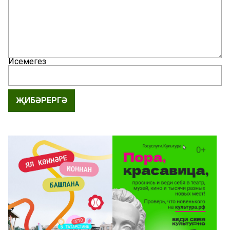
Исемегез
ҖИБӘРЕРГӘ