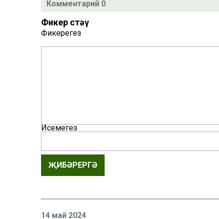
Комментарий 0
Фикер өстәү
Фикерегез
Исемегез
ҖИБӘРЕРГӘ
14 май 2024