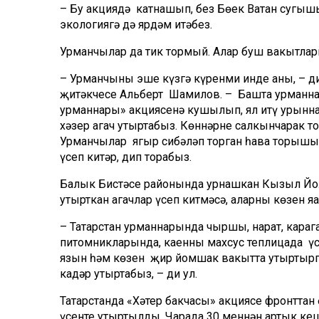
– Бу акциядә катнашып, без Бөек Ватан сугыш
экологиягә дә ярдәм итәбез.
Урманчылар да тик тормый. Алар буш вакытлар
– Урманчының эше күзгә күренми инде аның, –
җитәкчесе Альберт Шамилов. – Башта урманнар
урманнары» акциясенә кушылып, ял итү урыннар
хәзер агач утыртабыз. Көннәрнең салкынчарак то
Урманчылар яңгыр сибәләп торган һава торышын
үсеп китәр, дип торабыз.
Балык Бистәсе районында урнашкан Кызыл Йо
утырткан агачлар үсеп китмәсә, аларны көзен яңа
– Татарстан урманнарында чыршы, нарат, караг
питомникларында, каенны махсус теплицада үс
язын һәм көзен җир йомшак вакытта утыртырга
кадәр утыртабыз, – ди ул.
Татарстанда «Хәтер бакчасы» акциясе фронттан 
үсенте утыртылды. Чарада 30 меңннән артык ке