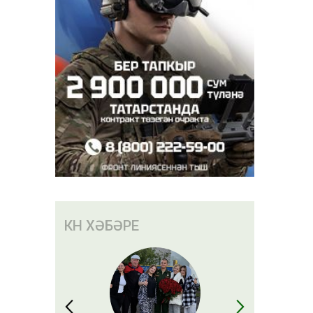
КӨН ХӘБӘРЕ