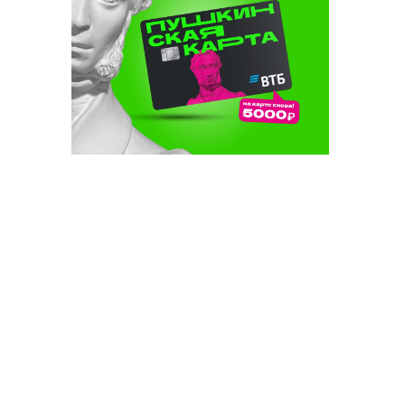
тр
гән: җиде