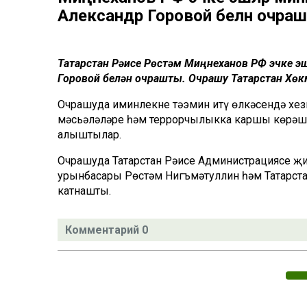
Александр Горовой белән очра
Татарстан Рәисе Рөстәм Миңнеханов РФ эчке 
Горовой белән очрашты. Очрашу Татарстан Хөк
Очрашуда иминлекне тәэмин итү өлкәсендә хез
мәсьәләләре һәм террорчылыкка каршы көрәш 
алыштылар.
Очрашуда Татарстан Рәисе Администрациясе җи
урынбасары Рөстәм Нигъмәтуллин һәм Татарст
катнашты.
Комментарий 0