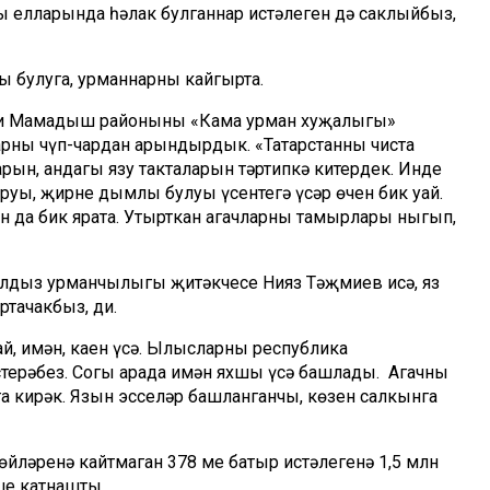
ы елларында һәлак булганнар истәлеген дә саклыйбыз,
ы булуга, урманнарны кайгырта.
 ди Мамадыш районының «Кама урман хуҗалыгы»
ны чүп-чардан арындырдык. «Татарстанның чиста
ын, андагы язу такталарын тәртипкә китердек. Инде
руы, җирнең дымлы булуы үсентегә үсәр өчен бик уңай.
 да бик ярата. Утырткан агачларның тамырлары ныгып,
лдыз урманчылыгы җитәкчесе Нияз Тәҗмиев исә, яз
ртачакбыз, ди.
ай, имән, каен үсә. Ылысларны республика
терәбез. Соңгы арада имән яхшы үсә башлады. Агачны
 кирәк. Язын эсселәр башланганчы, көзен салкынга
өйләренә кайтмаган 378 мең батыр истәлегенә 1,5 млн
ше катнашты.