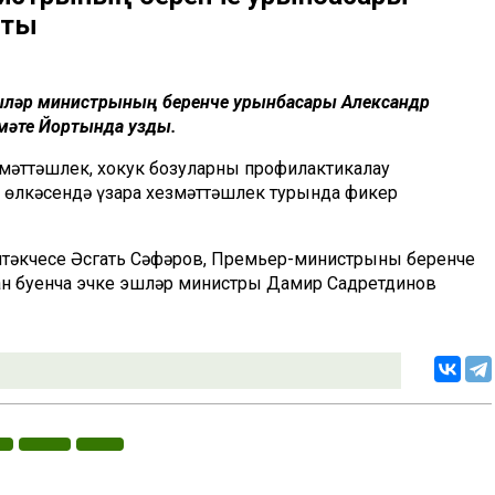
шты
эшләр министрының беренче урынбасары Александр
үмәте Йортында узды.
мәттәшлек, хокук бозуларны профилактикалау
өлкәсендә үзара хезмәттәшлек турында фикер
тәкчесе Әсгать Сәфәров, Премьер-министрының беренче
ан буенча эчке эшләр министры Дамир Садретдинов