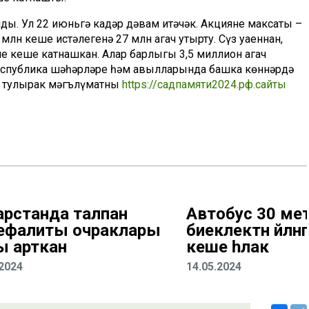
лды. Ул 22 июньгә кадәр дәвам итәчәк. Акциянең максаты –
лн кеше истәлегенә 27 млн агач утырту. Сүз уңаеннан,
мең кеше катнашкан. Алар барлыгы 3,5 миллион агач
республика шәһәрләре һәм авылларында башка көннәрдә
а тулырак мәгълүматны
https://садпамяти2024.рф.сайты
арстанда талпан
Автобус 30 ме
ефалиты очраклары
биеклектән әйлән
ы арткан
кеше һәлак
.2024
14.05.2024