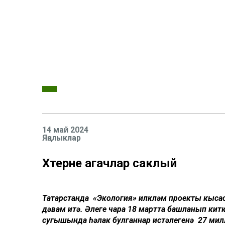
14 май 2024
Яңалыклар
Хәтерне агачлар саклый
Татарстанда «Экология» илкүләм проекты кыс
дәвам итә. Әлеге чара 18 мартта башланып кит
сугышында һәлак булганнар истәлегенә 27 милл