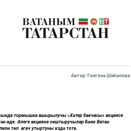
Гөлгенә Шиһапова
асында тормышка ашырылучы «Хәтер бакчасы» акциясе
кән иде. Әлеге акцияне оештыручылар Бөек Ватан
ион төп агач утыртуны күздә тота.