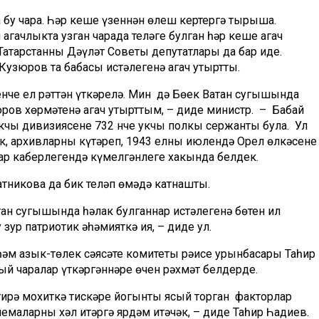
 бу чара. Һәр кеше үзеннән өлеш кертергә тырыша.
ачлыкта узган чарада теләге булган һәр кеше агач
атарстанның Дәүләт Советы депутатлары да бар иде.
узюров та бабасы истәлегенә агач утыртты.
нче ел рәттән үткәрелә. Мин дә Бөек Ватан сугышында
ров хөрмәтенә агач утырттым, – диде министр. – Бабай
кчы дивизиясенең 732 нче укчы полкы сержанты була. Ул
ак, архивларны күтәреп, 1943 елның июлендә Орел өлкәсенең
ар каберлегендә күмелгәнлеге хакында белдек.
тникова да бик теләп өмәдә катнашты.
ан сугышында һәлак булганнар истәлегенә бөтен ил
зур патриотик әһәмияткә ия, – диде ул.
 һәм азык-төлек сәясәте комитеты рәисе урынбасары Таһир
 чаралар үткәргәннәре өчен рәхмәт белдерде.
тирә мохиткә тискәре йогынты ясый торган факторлар
емаларны хәл итәргә ярдәм итәчәк, – диде Таһир Һадиев.