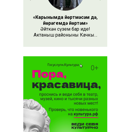
«Карынымда йөртмәсәм дә,
йөрәгемдә йөртәм»
Әйткән сүзем бар иде!
Актаныш районының Качкын
авылында туып үскән
Гөлназ Кашапова – ике ятим
сабыйга әни булган кеше.
Аның теләгенә ире Фидарис тә
каршы килми.
Тормышларының иң авыр
вакытларында ике бала
янына тагын ике игезәк
алып кайткач, дөньялары
түгәрәкләнә.