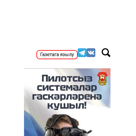
Газетага язылу