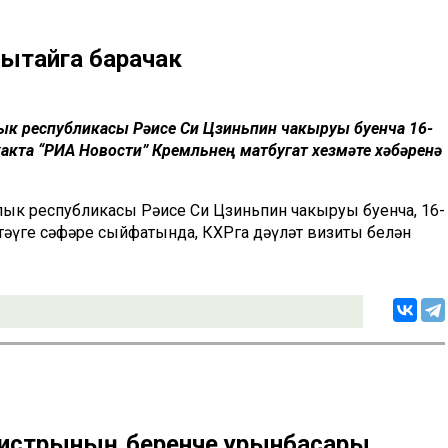
ытайга барачак
ык республикасы Рәисе Си Цзиньпин чакыруы буенча 16-
хакта “РИА Новости” Кремльнең матбугат хезмәте хәбәренә
ык республикасы Рәисе Си Цзиньпин чакыруы буенча, 16-
 тәүге сәфәре сыйфатында, КХРга дәүләт визиты белән
нистрының беренче урынбасары