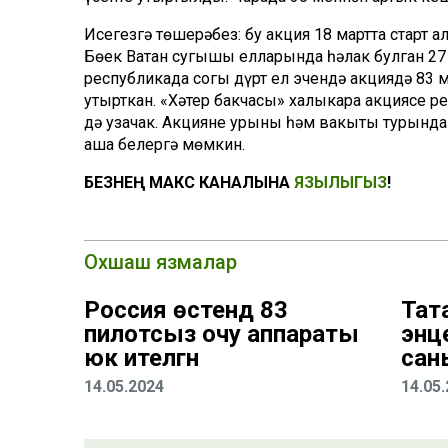
Исегезгә төшерәбез: бу акция 18 мартта старт а
Бөек Ватан сугышы елларында һәлак булган 27 м
республикада соңгы дүрт ел эчендә акциядә 83 
утырткан. «Хәтер бакчасы» халыкара акциясе 
дә узачак. Акциянең урыны һәм вакыты турынд
аша белергә мөмкин.
БЕЗНЕҢ МАКС КАНАЛЫНА
ЯЗЫЛЫГЫЗ
!
Охшаш язмалар
Россия өстендә 83
Тат
пилотсыз очу аппараты
энц
юк ителгән
сан
14.05.2024
14.05