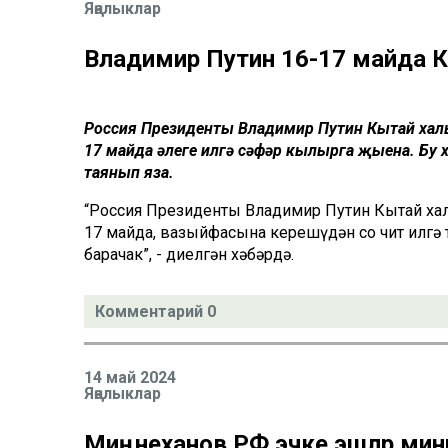
Яңалыклар
Владимир Путин 16-17 майда К
Россия Президенты Владимир Путин Кытай хал
17 майда әлеге илгә сәфәр кылырга җыена. Бу 
таянып яза.
“Россия Президенты Владимир Путин Кытай хал
17 майда, вазыйфасына керешүдән соң чит илгә
барачак”, - диелгән хәбәрдә.
Комментарий 0
14 май 2024
Яңалыклар
Миңнеханов РФ эчке эшләр ми