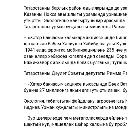
Татарстанның барлык район-авылларында да уза
Казанның Нокса авышлыгы урамында урнашкан аг
утыртты. Экологияне кайгыртучылар арасында Т
Татарстанның урман хуҗалыгы министры Равил К
– «Хәтер бакчасы» халыкара акциясе инде бише
катнашкан бабам Хәлиулла Хәбибулла улы Кузю
1941 елда фронтка мобилизацияләнә, 235 нче у
озак еллар хәбәрсез югалган дип саналды. Соңр
Вяжи-Заверх авылында һәлак булганын, туганн
Татарстанның Дәүләт Советы депутаты Римма Ра
– «Хәтер бакчасы» акциясе кысасында Бөек Ват
буенча 27 миллионга якын агач утыртылачак, бу 
Экология, табигатьтән файдалану, агросәнәгать
Һадиев Урман хуҗалыгы министрлыгына мондый
– Зур шәһәрләрдә һәм мегаполисларда әйләнә-
шактый күп, ә яшеллек шәһәр халкына бу пробл