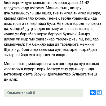
билгеләре – дуңгызның тән температурасы 41-42
градуска кадәр күтәрелү. Моннан тыш, авыру
дуңгызның сулышы ешая, тәне тимгел-тимгел кызара,
кызыл сипкелләр күренә. Тәненең төрле урыннарында
шәмәхә төстәге таплар пәйда була. Авырып терелгән очракта
да, мондый дуңгыздан котылу ягын карарга кирәк,
чөнки ул барыбер вирус йөртүче булачак. Авыру
шулай ук кыргый хайваннар, терлек ризыгы, кошлар,
кимерүчеләр һәм бөҗәкләр аша да таралырга мөмкин.
Шуңа күрә белгечләр халыкка дуңгызларын сарайдан
чыгарып йөртмәскә кирәклеген искәртә.
Моннан тыш, малларны сатып алганда да зур саклык
чараларын күрергә кирәк. Махсус сату урыннарында
ветеринар озата баручы документлар булырга тиеш,
ди алар.
Комментарий 0