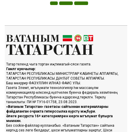
Татар телендә чыга торган иҗтимагый-сәяси газета.
Гамәлгә куючылар:
ТАТАРСТАН РЕСПУБЛИКАСЫ МИНИСТРЛАР КАБИНЕТЫ АППАРАТЫ,
ТАТАРСТАН РЕСПУБЛИКАСЫ ДӘҮЛӘТ СОВЕТЫ АППАРАТЫ.
Баш мөхәррир ФАЗУЛЛИН ИЛНАЗ ФАИС УЛЫ.
Газета Элемтә, мәгълүмати технологияләр һәм массакүләм
коммуникацияләр өлкәсендә күзәтчелек буенча федераль хезмәтенең
Татарстан Республикасы буенча идарәсендә теркәлгән. Теркәлү
таныклыгы: ПИ № ТУ16-01758, 23.08.2023.
«Ватаным Татарстан» газетасы сайтыннан материалларны
файдаланган очракта гиперссылка күрсәтү мәҗбүри.
Әлеге ресурста 16+ категорияләренә кергән мәгълүмат булырга
мөмкин.
Без cookie-файллар кулланабыз. «Ватаным Татарстан» сайтына
кергәндә сез әлеге белдерүгә, шәхси мәгълүматларны эшкәртүгә, Шәхси