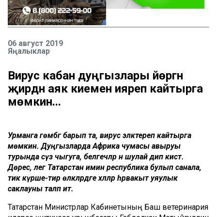
06 август 2019
Яңалыклар
Вирус кабан дуңгызлары йөргән
җирдән аяк киеменә ияреп кайтырга
мөмкин...
Урманга гөмбәгә барып та, вирус эләктереп кайтырга
мөмкин. Дуңгызларда Африка чумасы авыруы
турында сүз чыгуга, белгечләр әнә шулай дип кисәтә.
Дөрес, әлегә Татарстан имин республика булып санала,
тик күрше-тирә өлкәләрдәге хәлләр һәрвакыт уяулык
саклауны таләп итә.
Татарстан Министрлар Кабинетының Баш ветеринария