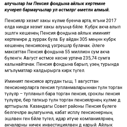
алучылар һәм Пенсия фондына айлык кертемне
күчереп бармаучылар ул өстәмәләргә өметләнә алмый.
Пенсияләр хезмәт хакы күләме буенча арта, ягъни 2017
елда нинди хезмәт хакы алуыңа бәйле. Күбрәк акча алып
эшләгән кешенең Пенсия фондына айлык иминият
кертемнәре дә зуррак була. Бу айдан 305 меңнән күбрәк
кешенең пенсиясендә үзгәрешләр булачак. Әлеге
максаттан Пенсия фондына 55 миллион сум акча
бүленгән. Август өстәмәсе кесәне уртача 235,74 сумга
калынайтачак. Пенсия фондына барып, үзең турында
мәгълүматлар калдырырга кирәк түгел.
Иминият пенсиясе артудан тыш, 1 августтан
пенсионерларга пенсия тупланмаларыннан түләнә торган
түләүләр – тупланып бара торган пенсия, сроклы пенсия
түләүләре, бер тапкыр түләнә торган пенсияләрнең күләме дә
арттырыла. Казандагы Совет районы Пенсия бүлеге
белгечләре аңлатуынча, кабат исәпләү пенсионерның
эшләвенә генә бәйле түгел, идарә итүче компанияләрнең
акчаларны ничек инвестицияләвенә дә карый. Айлык