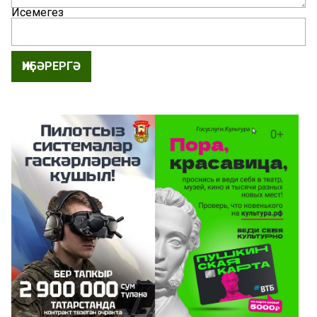
Исемегез
ҖИБӘРЕРГӘ