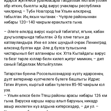
идарәсе җитәкчесе урынбасары Габделхак Мотыйгуллин
хәбәр иткәнчә, быелгы җәйдә вирус учаклары республика
чикләрендә – Түбән Новгород һәм Ульян өлкәләрендә
табылган. Иң якын чыганак - Чүпрәле районыннан
нибары 120–140 чакрым ераклыкта гына.
– Әлеге өлкәләрдә вирус кыргый табигатьтә, ягъни, кабан
дуңгызларында табылган. Ә бу хәлне тагын да
катлауландыра. Ике ел элек шундый очрак Ленинград
өлкәсендә булган иде. Әле дә булса тулысынча
чистарынып бетә алганнары юк. Хәтта Кытайдагы вирус
та безгә төрле юллар белән килеп җитәргә мөмкин, – дип
саный Габделхак Мотыйгуллин.
Татарстан буенча Россельхознадзор күзәтү идарәсенең
дәүләт ветеринар күзәтчелеге бүлеге башлыгы Идрис
Гатин әйтүенчә, кыргый кабан тәүлегенә 85-90 чакрым юл
уза.
– Ульян өлкәсе белән Тәтеш районы арасы нибары 126 км
гына. Вируска каршы көрәш алып баруның никадәр
авыр икәнлеген күз алдына китерәсездер, – ди ул. –