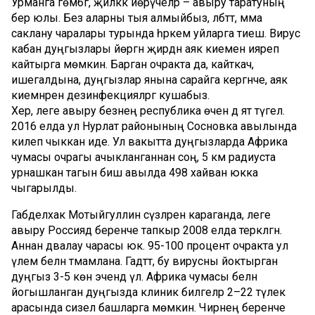
Урманга гөмбәгә, җиләккә йөрүчеләр – авыру таратуның
бер юлы. Без аларны тыя алмыйбыз, әлбәттә, әмма
саклану чаралары турында һәркем уйларга тиеш. Вирус
кабан дуңгызлары йөргән җирдән аяк киеменә ияреп
кайтырга мөмкин. Барган очракта да, кайткач,
ишегалдына, дуңгызлар янына сарайга кергәнче, аяк
киемнәрен дезинфекцияләргә кушабыз.
Хәер, әлеге авыру безнең республика өчен дә ят түгел.
2016 елда ул Нурлат районының Сосновка авылында
килеп чыккан иде. Ул вакытта дуңгызларда Африка
чумасы очрагы ачыкланганнан соң, 5 км радиуста
урнашкан тагын биш авылда 498 хайван юкка
чыгарылды.
Габделхак Мотыйгуллин сүзләренә караганда, әлеге
авыру Россиядә беренче тапкыр 2008 елда теркәлгән.
Аннан дәвалау чарасы юк. 95-100 процент очракта ул
үлем белән тәмамлана. Гадәттә, бу вирусны йоктырган
дуңгыз 3-5 көн эчендә үлә. Африка чумасы белән
йогышланган дуңгызда клиник билгеләр 2–22 тәүлек
арасында сизелә башларга мөмкин. Чирнең беренче