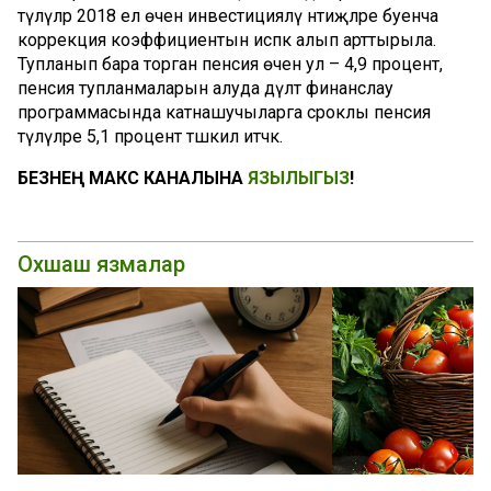
түләүләр 2018 ел өчен инвестицияләү нәтиҗәләре буенча
коррекция коэффициентын исәпкә алып арттырыла.
Тупланып бара торган пенсия өчен ул – 4,9 процент,
пенсия тупланмаларын алуда дәүләт финанслау
программасында катнашучыларга сроклы пенсия
түләүләре 5,1 процент тәшкил итәчәк.
БЕЗНЕҢ МАКС КАНАЛЫНА
ЯЗЫЛЫГЫЗ
!
Охшаш язмалар