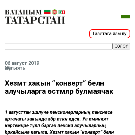
Газетага язылу
ЭЗЛӘҮ
06 август 2019
Җәмгыять
Хезмәт хакын “конверт” белән
алучыларга өстәмәләр булмаячак
1 августтан эшләүче пенсионерларның пенсиясе
артачагы хакында хәбәр иткән идек. Ул иминият
кертемнәре түләп барган пенсия алучыларның
һәркайсына кагыла. Хезмәт хакын “конверт” белән