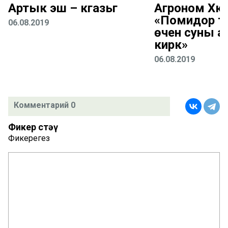
Артык эш – кәгазьгә
Агроном Хәк
«Помидор т
06.08.2019
өчен суны аз
кирәк»
06.08.2019
Комментарий 0
Фикер өстәү
Фикерегез