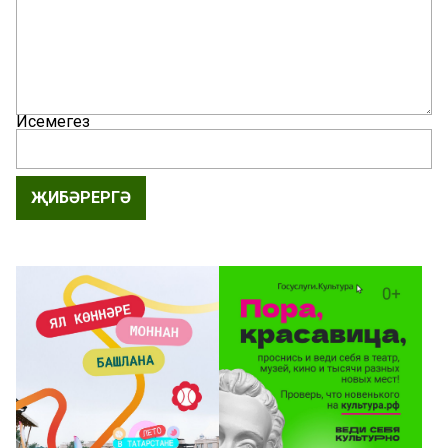
Исемегез
ҖИБӘРЕРГӘ