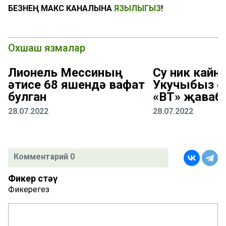
БЕЗНЕҢ МАКС КАНАЛЫНА
ЯЗЫЛЫГЫЗ
!
Охшаш язмалар
Лионель Мессиның
Су ник кайна
әтисе 68 яшендә вафат
Укучыбыз с
булган
«ВТ» җаваб
28.07.2022
28.07.2022
Комментарий 0
Фикер өстәү
Фикерегез