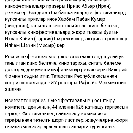
кинофестивальләр призеры Нәркис Абьяр (Иран),
режиссер, Һиндстан һәм башка илләрдәге фестивальләрдә
күпсанлы призлар иясе Хаобам Пабан Кумар
(һиндстан), танылган кинотәнкыйтьче, кино белгече,
күпсанлы кинофестивальләрдә жюри әгъзасы булган
Ихсан Кабил (Төркия) һәм режиссер, актриса, продюсер
Илһам Шаһин (Мисыр) керә.
Россияне фестивальнең жюри исемлегендә шулай ук
танылган кино белгече, кино тарихы, сәнгать белеме
докторы, документаль фильмнар режиссеры Валерий
Фомин тәкъдим итәчәк. Татарстан Республикасыннан
жюри составында РИУ ректоры Рафыйк Мөхәммәтшин
эшләячәк.
Исегезгә төшерәбез, быел фестивальнең оештыру
комитеты дөньяның 44 иленнән 625 катнашу гаризасын
теркәде. Фестивальнең сайлап алу комиссиясе
тарафыннан төзелгән шорт-лист әзер: җиңүчеләрне жюри
әгъзаларына алар арасыннан сайларга туры киләчәк.