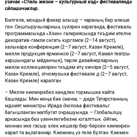
узачак «Стиль жизни – культурный код» фестивалендә
сөйләшәчәкләр.
Билгеле, мондый фикер алышу – чараның бер өлеше
генә. Оештыручыларның сүзләренә караганда, фестиваль
программасында «Хәзинә» галереясында тәкъдим ителәчәк
декоратив-гамәли сәнгать күргәзмәсе (2–14 август),
халыкара конференция (2–7 август, Казан Кремле),
милли продукция ярминкәсе (2–7 август, Камал театры
каршындагы мәйданчык), төрле дизайнерларның
милли коллекцияләрен тәкъдим итү кичәләре (2–5 август,
Казан Кремле), этномузыка фестивале дә (2–7 август,
Казан Кремле) каралган.
– Милли киемнәребез көндәлек тормышка кайта
башлады. Мин моңа бик сөенәм, – диде Татарстанның
мәдәният министры Ирада Әюпова фестивальгә
багышланган матбугат очрашуында. – Глобальләшү
аркасында без үзенчәлегебезне югалттык. Әйтик,
моннан ике гасыр элек кешеләр бер-берсен киемнәренә
карап та аңлаганнар. Киемнең үз теле булган. Киеменә