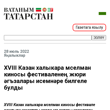
Газетага язылу
ЭЗЛӘҮ
28 июль 2022
Яңалыклар
XVIII Казан халыкара мөселман
киносы фестиваленең жюри
әгъзалары исемнәре билгеле
булды
XVIII Казан халыкара мөселман киносы фестивале