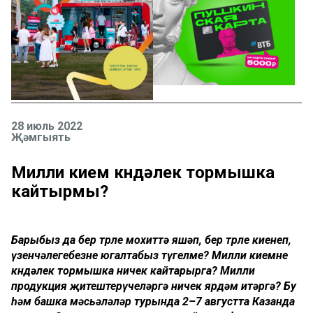
28 июль 2022
Җәмгыять
Милли кием көндәлек тормышка
кайтырмы?
Барыбыз да бер төрле мохиттә яшәп, бер төрле киенеп,
үзенчәлегебезне югалтабыз түгелме? Милли киемне
көндәлек тормышка ничек кайтарырга? Милли
продукция җитештерүчеләргә ничек ярдәм итәргә? Бу
һәм башка мәсьәләләр турында 2–7 августта Казанда