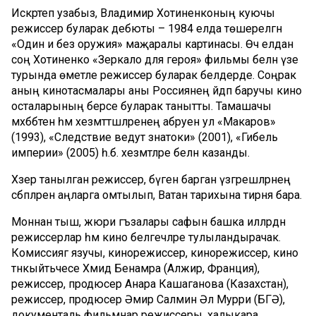
Искәртеп узабыз, Владимир Хотиненконың куючы
режиссер буларак дебюты – 1984 елда төшерелгән
«Один и без оружия» маҗаралы картинасы. Өч елдан
соң Хотиненко «Зеркало для героя» фильмы белән үзе
турында өметле режиссер буларак белдерде. Соңрак
аның кинотасмалары аны Россиянең әйдәп баручы кино
осталарының берсе буларак танытты. Тамашачы
мәхәббәтен һәм хезмәттәшләренең абруен ул «Макаров»
(1993), «Следствие ведут знатоки» (2001), «Гибель
империи» (2005) һ.б. хезмәтләре белән казанды.
Хәзер танылган режиссер, бүген барган үзгәрешләрнең
сәбәпләрен аңларга омтылып, Ватан тарихына тирәнәя бара.
Моннан тыш, жюри әгъзалары сафын башка илләрдән
режиссерлар һәм кино белгечләре тулыландырачак.
Комиссиягә язучы, кинорежиссер, кинорежиссер, кино
тәнкыйтьчесе Хәмид Бенамра (Алжир, Франция),
режиссер, продюсер Анара Кашаганова (Казахстан),
режиссер, продюсер Әмир Салмин Әл Мурри (БГӘ),
документаль фильмнар режиссеры, халыкара