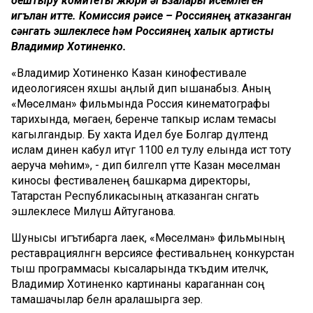
оештыру комитеты жюри әгъзалары исемлеген
игълан итте. Комиссия рәисе – Россиянең атказанган
сәнгать эшлеклесе һәм Россиянең халык артисты
Владимир Хотиненко.
«Владимир Хотиненко Казан кинофестивале
идеологиясен яхшы аңлый дип ышанабыз. Аның
«Мөселман» фильмында Россия кинематографы
тарихында, мөгаен, беренче тапкыр ислам темасы
кагылгандыр. Бу хакта Идел буе Болгар дәүләтендә
ислам динен кабул итүгә 1100 ел тулу елында истә тоту
аеруча мөһим», - дип билгеләп үтте Казан мөселман
киносы фестиваленең башкарма директоры,
Татарстан Республикасының атказанган сәнгать
эшлеклесе Миләүшә Айтуганова.
Шунысы игътибарга лаек, «Мөселман» фильмының
реставрацияләнгән версиясе фестивальнең конкурстан
тыш программасы кысаларында тәкъдим ителәчәк, ә
Владимир Хотиненко картинаны караганнан соң
тамашачылар белән аралашырга әзер.