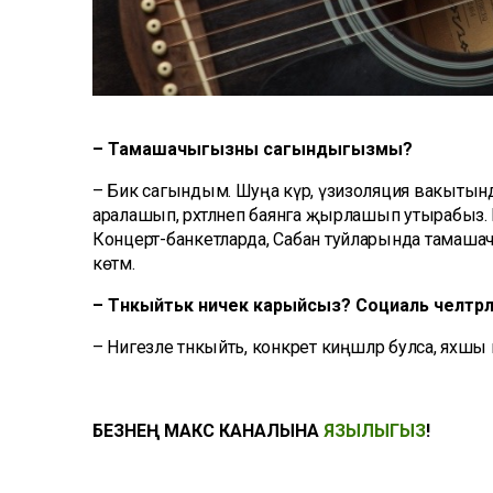
– Тамашачыгызны сагындыгызмы?
– Бик сагындым. Шуңа күрә, үзизоляция вакытынд
аралашып, рәхәтләнеп баянга җырлашып утырабыз.
Концерт-банкетларда, Сабан туйларында тамашачы
көтәм.
– Тәнкыйтькә ничек карыйсыз? Социаль челтәрл
– Нигезле тәнкыйть, конкрет киңәшләр булса, яхшы к
БЕЗНЕҢ МАКС КАНАЛЫНА
ЯЗЫЛЫГЫЗ
!