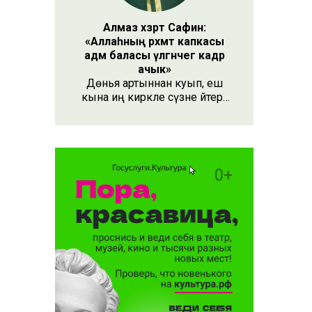
Алмаз хәзрәт Сафин:
«Аллаһның рәхмәт капкасы
адәм баласы үлгәнчегә кадәр
ачык»
Дөнья артыннан куып, еш
кына иң кирәкле сүзне әйтергә
онытабыз. «Рәхмәт» сүзе бу.
Әлеге сүзне күршең яки
дустыңа гына түгел, Аллаһы
Тәгаләгә дә әйтү тиешле, чөнки
кеше бөтен яшәеше, барлыгы
белән Аңа бурычлы.