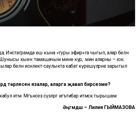
а, Инстаграмда еш кына «туры эфир»га чыгып, алар белән
 Шунысы кыен: тамашачым мине күрә, ә мин аларны – юк.
лар белән исәнлектә-саулыкта кабат күрешүләрне зарыгып
әрдә төрлесен язалар, аларга җавап бирәсезме?
абул итәм. Мәгънәсез сүзләргә игътибар итмәскә тырышам.
Әңгәмәдәш – Лилия
ГЫЙМАЗОВА