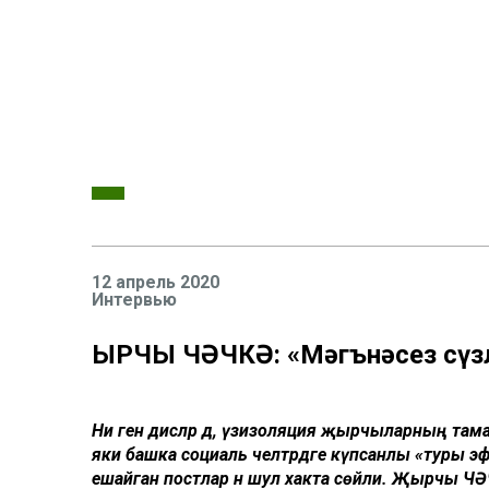
12 апрель 2020
Интервью
ҖЫРЧЫ ЧӘЧКӘ: «Мәгънәсез сүз
Ни генә дисәләр дә, үзизоляция җырчыларның т
яки башка социаль челтәрдәге күпсанлы «туры
ешайган постлар әнә шул хакта сөйли. Җырчы
ЧӘ