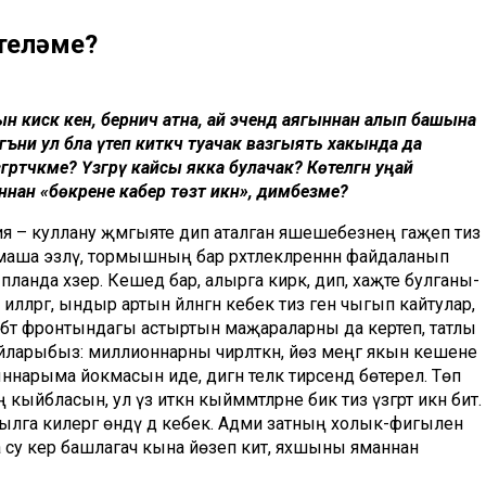
теләме?
исәк кенә, берничә атна, ай эчендә аягыннан алып башына
 ягъни ул бәла үтеп киткәч туачак вазгыять хакында да
тәчәкме? Үзгәрү кайсы якка булачак? Көтелгән уңай
нан «бөкрене кабер төзәтә икән», димәбезме?
 – куллану җәмгыяте дип аталган яшәешебезнең гаҗәеп тиз
амаша эзләү, тормышның бар рәхәтлекләреннән файдаланып
анда хәзер. Кешедә бар, алырга кирәк, дип, хаҗәте булганы-
илләргә, ындыр артын әйләнгән кебек тиз генә чыгып кайтулар,
хәббәт фронтындагы астыртын маҗараларны да кертеп, татлы
 уйларыбыз: миллионнарны чирләткән, йөз меңгә якын кешене
ыннарыма йокмасын иде, дигән теләк тирәсендә бөтерелә. Төп
ыйбласын, ул үз иткән кыйммәтләрне бик тиз үзгәртә икән бит.
кылга килергә өндәү дә кебек. Адәми затның холык-фигылен
на су керә башлагач кына йөзеп китә, яхшыны яманнан