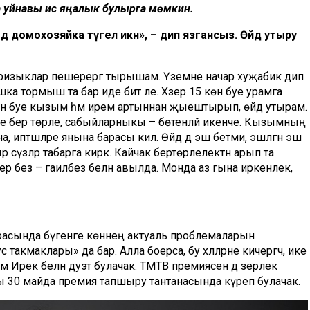
да уйнавы исә яңалык булырга мөмкин.
 дә домохозяйка түгел икән», – дип язгансыз. Өйдә утыру
мле ризыклар пешерергә тырышам. Үземне начар хуҗабикә дип
 башка тормыш та бар иде бит әле. Хәзер 15 көн буе урамга
 көн буе кызым һәм ирем артыннан җыештырып, өйдә утырам.
ереше бер төрле, сабыйларныкы – бөтенләй икенче. Кызымның
 иптәшләре янына барасы килә. Өйдә дә эш бетми, эшләгән эш
сүзләр табарга кирәк. Кайчак бертөрлелектән арып та
зер без – гаиләбез белән авылда. Монда аз гына иркенлек,
расында бүгенге көннең актуаль проблемаларын
кмаклары» да бар. Алла боерса, бу хәлләрне кичергәч, ике
рек белән дуэт булачак. ТМТВ премиясенә дә әзерлек
ны 30 майда премия тапшыру тантанасында күреп булачак.