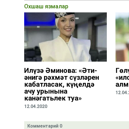
Охшаш язмалар
Илүзә Әминова: «Әти-
Гөл
әнигә рәхмәт сүзләрен
«Җи
кабатласак, күңелдә
ал
ачу урынына
12.04
канәгатьлек туа»
12.04.2020
Комментарий 0