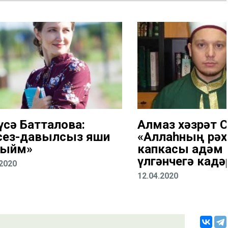
үсә Батталова:
Алмаз хәзрәт С
лсез-давылсыз яши
«Аллаһның рә
мыйм»
капкасы адәм
үлгәнчегә кадә
.2020
12.04.2020