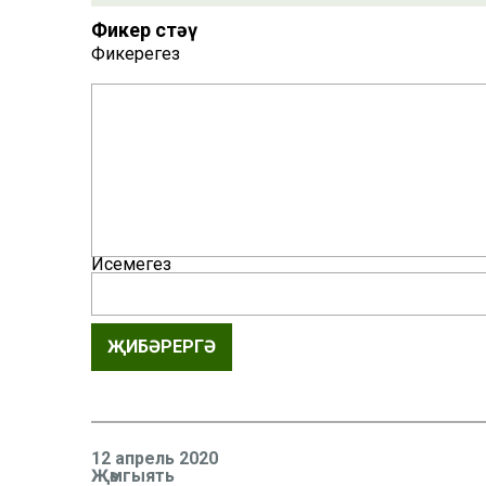
Фикер өстәү
Фикерегез
Исемегез
ҖИБӘРЕРГӘ
12 апрель 2020
Җәмгыять