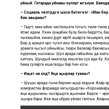
уйный. Гитарада уйнавы күпләргә мәгълүм. Баян
– Социаль челтәрдәге шәхси битегезгә: «Мин бер
бик авырмы?
– Гадәттә, мин өйне чисталыкта тотып, тәмле-тә
әйтмәс идем. Ләкин хуҗабикә булу белән беррәттән,
чыкмыйча, көненә дүрт мәртәбә ашарга пешереп,
Бер дә җиңел нәрсә түгел икән. Өлкәннәрнең кич
урамга чыгып уйныйсы, тизрәк балалар бакчасына,
күренми, кыскасы. Шул арада сабыйны да юатыр 
китәсең. Шундый мизгелдә язылган сүз иде бу. Хә
һава суларга ишегалды бар һич югы.
– Иҗат ни хәлдә? Яңа җырлар туамы?
– Шушы арада гына берничә җыр яздым. Алар а
юмористик формада чагылдырган «Коронавирус та
яңа җырымны чыгарырга җыенам. Берсе – ирем И
эшләре бара. Ике яңа образ уйлап таптык. Алар