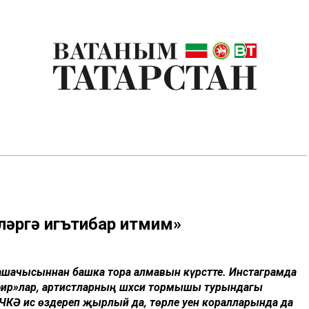
ләргә игътибар итмим»
амашачысыннан башка тора алмавын күрсәтте. Инстаграмда
 эфир»лар, артистларның шәхси тормышы турындагы
ЧКӘ
исә өздереп җырлый да, төрле уен коралларында да