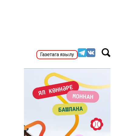
Газетага язылу