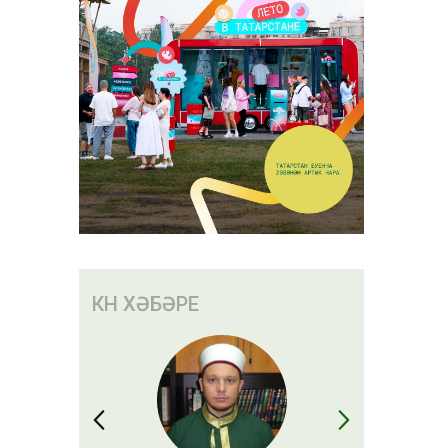
КӨН ХӘБӘРЕ