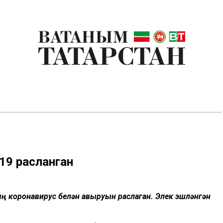
19 расланган
ң коронавирус белән авыруын раслаган. Элек эшләнгән