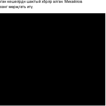
лган кешеләрдән шактый хәбәрләр алган. Михайлов
әгә мөрәҗәгать итү.