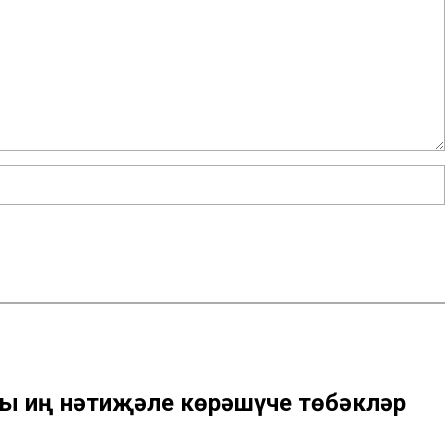
шы иң нәтиҗәле көрәшүче төбәкләр