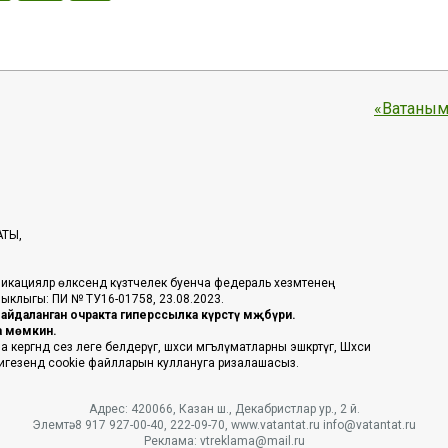
«Ватаным
АТЫ,
икацияләр өлкәсендә күзәтчелек буенча федераль хезмәтенең
таныклыгы: ПИ № ТУ16-01758, 23.08.2023.
йдаланган очракта гиперссылка күрсәтү мәҗбүри.
га мөмкин.
ргәндә сез әлеге белдерүгә, шәхси мәгълүматларны эшкәртүгә, Шәхси
 нигезендә cookie файлларын куллануга ризалашасыз.
Адрес: 420066, Казан ш., Декабристлар ур., 2 й.
Элемтә: 8 917 927-00-40, 222-09-70, www.vatantat.ru info@vatantat.ru
Реклама: vtreklama@mail.ru