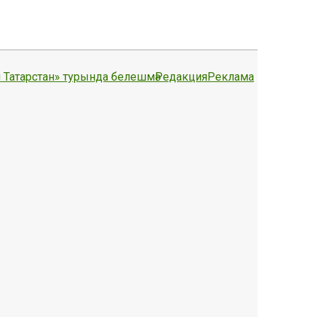
 Татарстан» турында белешмә
Редакция
Реклама