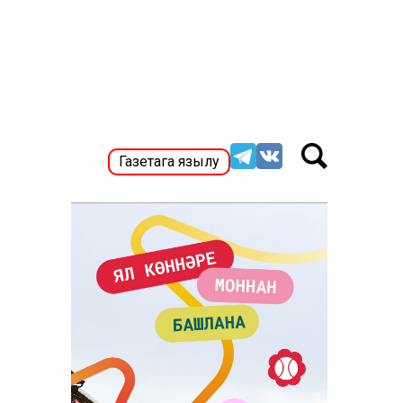
Газетага язылу