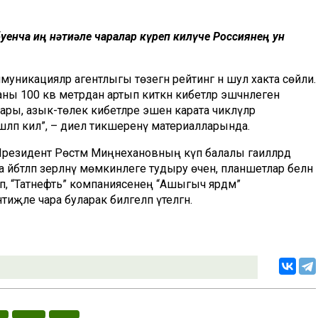
енча иң нәтиҗәле чаралар күреп килүче Россиянең ун
муникацияләр агентлыгы төзегән рейтинг әнә шул хакта сөйли.
йданы 100 кв метрдан артып киткән кибетләр эшчәнлеген
ары, азык-төлек кибетләре эшенә карата чикләүләр
ләп килә”, – диелә тикшеренү материалларында.
езидент Рөстәм Миңнехановның күп балалы гаиләләрдә
әтләп әзерләнү мөмкинлеге тудыру өчен, планшетлар белән
еп, “Татнефть” компаниясенең “Ашыгыч ярдәм”
иҗәле чара буларак билгеләп үтелгән.