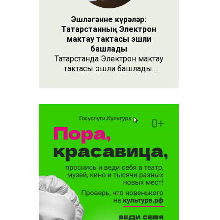
Эшләгәнне күрәләр:
Татарстанның Электрон
мактау тактасы эшли
башлады
Татарстанда Электрон мактау
тактасы эшли башлады.
Хезмәтенә күрә хөрмәт
быел биш
күрсәтүнең заманча алымы
бу. Анда 15 меңнән артык
ылачак»
кеше турында мәгълүмат
тупланган. Исемлекне ел
саен яңартып торачаклар.
Лаеклыларга исә махсус
таныклык та бирәчәкләр.