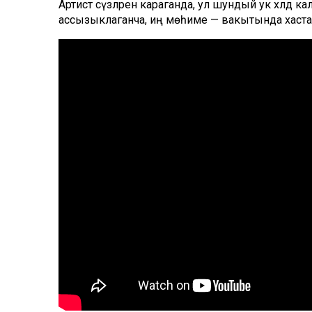
Артист сүзләренә караганда, ул шундый ук хәлдә ка
ассызыклаганча, иң мөһиме — вакытында хастахан