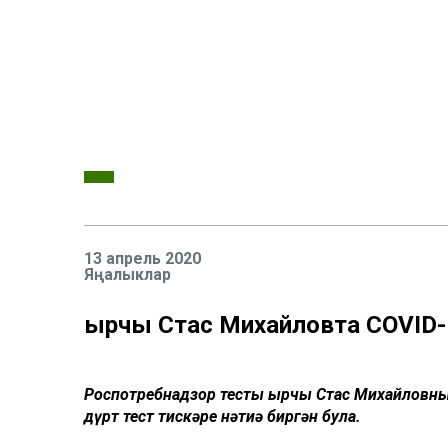
13 апрель 2020
Яңалыклар
Җырчы Стас Михайловта COVID-
Роспотребнадзор тесты җырчы Стас Михайловны
дүрт тест тискәре нәтиҗә биргән була.