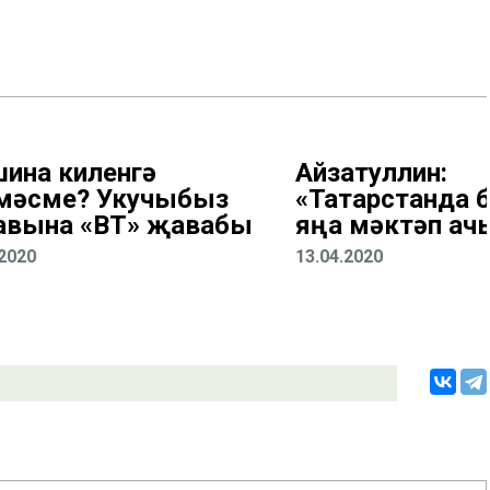
ина киленгә
Айзатуллин:
мәсме? Укучыбыз
«Татарстанда 
авына «ВТ» җавабы
яңа мәктәп ач
.2020
13.04.2020