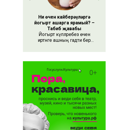
Ни өчен кайберәүләргә
йогырт ашарга ярамый? –
Табиб җавабы
Йогырт күпләребез өчен
иртәнге ашның гадәти бер
өлеше булып тора.