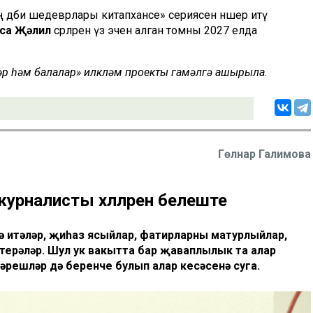
дәби шедеврлары китапханәсе» сериясен нәшер итү
са Җәлил
әсәрләрен үз эченә алган томны 2027 елда
ләр һәм балалар» илкүләм проекты гамәлгә ашырыла.
Гөлнар Галимова
урналисты хәлләрен белеште
дә итәләр, җиһаз ясыйлар, фатирларны матурлыйлар,
стерәләр. Шул ук вакытта бар җаваплылык та алар
әрешләр дә беренче булып алар кесәсенә суга.