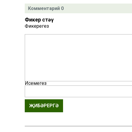
Комментарий 0
Фикер өстәү
Фикерегез
Исемегез
ҖИБӘРЕРГӘ