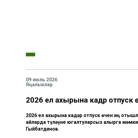
09 июль 2026
Яңалыклар
2026 ел ахырына кадәр отпуск
2026 ел ахырына кадәр отпуск өчен иң отышл
айларда түләүне югалтуларсыз алырга мөмки
Гыйбатдинов.