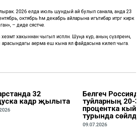
шлырак. 2026 елда июль шундый ай булып санала, анда 23
тябрь, октябрь һәм декабрь айларына игътибар итәргә кирәк
н», – диде сәясәтче.
хезмәт хакыннан чыгып исәпләнә. Шуңа күрә, аның сүзләренчә,
акы арасындагы аерма еш кына ял файдасына килеп чыга.
арстанда 32
Белгеч Россияд
дуска кадәр җылыта
туйларның 20-
процентка кыйм
.2026
турында сөйләд
09.07.2026