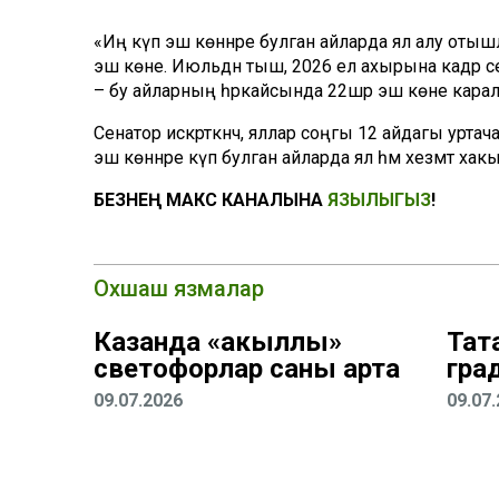
«Иң күп эш көннәре булган айларда ял алу оты
эш көне. Июльдән тыш, 2026 ел ахырына кадәр сен
– бу айларның һәркайсында 22шәр эш көне каралга
Сенатор искәрткәнчә, яллар соңгы 12 айдагы уртача 
эш көннәре күп булган айларда ял һәм хезмәт х
БЕЗНЕҢ МАКС КАНАЛЫНА
ЯЗЫЛЫГЫЗ
!
Охшаш язмалар
Казанда «акыллы»
Тат
светофорлар саны арта
гра
09.07.2026
09.07