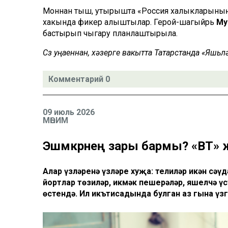
Моннан тыш, утырышта «Россия халыкларының ә
хакында фикер алыштылар. Герой-шагыйрь
Му
бастырып чыгару планлаштырыла.
Сүз уңаеннан, хәзерге вакытта Татарстанда «Яшь
Комментарий 0
09 июль 2026
МӨҺИМ
Эшмәкәрнең зары бармы? «ВТ» ж
Алар үзләренә үзләре хуҗа: телиләр икән сәү
йортлар төзиләр, икмәк пешерәләр, яшелчә ү
өстендә. Ил икътисадында булган аз гына үзг