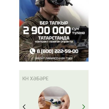
ә
КӨН ХӘБӘРЕ
30
мәтләнүе
е