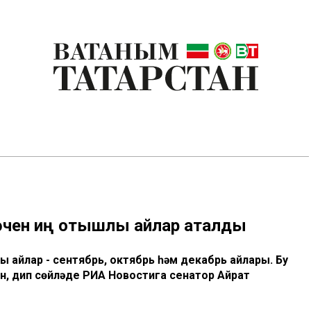
 өчен иң отышлы айлар аталды
ы айлар - сентябрь, октябрь һәм декабрь айлары. Бу
н, дип сөйләде РИА Новостига сенатор Айрат