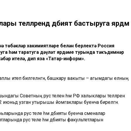
ры телләрендә әдәбият бастыруга ярдәм
ә төбәкләр хакимиятләре белән берлектә Россия
уга һәм таратуга дәүләт ярдәме турында тәкъдимнәр
әбәр ителә, дип яза «Татар-информ».
плы итеп билгеләнгән, башкару вакыты – агымдагы елның
ршындагы Советның рус телен һәм РФ халыклары телләрен
енча 2 июньдә узган утырышы йомгаклары буенча бирелгән.
ьларында рус теле һәм әдәбияты буенча сменалар
ларында рус теле һәм әдәбияты факультетларын