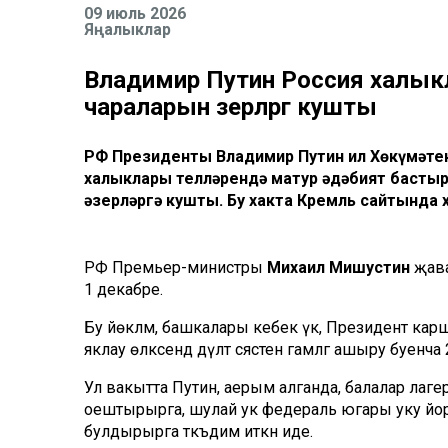
09 июль 2026
Яңалыклар
Владимир Путин Россия халыкла
чараларын әзерләргә кушты
РФ Президенты Владимир Путин ил Хөкүмәтен
халыклары телләрендә матур әдәбият бастыр
әзерләргә кушты. Бу хакта Кремль сайтында х
РФ Премьер-министры
Михаил Мишустин
җава
1 декабре.
Бу йөкләмә, башкалары кебек үк, Президент ка
яклау өлкәсендә дәүләт сәясәтен гамәлгә ашыру бу
Ул вакытта Путин, аерым алганда, балалар лагер
оештырырга, шулай ук федераль югары уку йорт
булдырырга тәкъдим иткән иде.