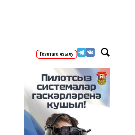
Газетага язылу