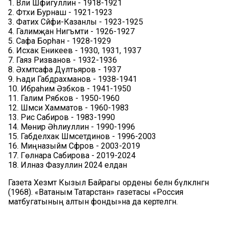
1. Вәли Шәфигуллин - 1918-1921
2. Фәтхи Бурнаш - 1921-1923
3. Фатих Сәйфи-Казанлы - 1923-1925
4. Галимҗан Нигъмәти - 1926-1927
5. Сафа Борһан - 1928-1929
6. Исхак Еникеев - 1930, 1931, 1937
7. Гаяз Ризванов - 1932-1936
8. Әхмәтсафа Дәүләтьяров - 1937
9. Һади Габдрахманов - 1938-1941
10. Ибраһим Әзбәков - 1941-1950
11. Галим Рябков - 1950-1960
12. Шәмси Хамматов - 1960-1983
13. Рәис Сабиров - 1983-1990
14. Мөнир Әһлиуллин - 1990-1996
15. Габделхак Шәмсетдинов - 1996-2003
16. Миңназыйм Сәфәров - 2003-2019
17. Гөлнара Сабирова - 2019-2024
18. Илназ Фазуллин 2024 елдан
Газета Хезмәт Кызыл Байрагы ордены белән бүләкләнгән
(1968). «Ватаным Татарстан» газетасы «Россия
матбугатының алтын фонды»на да кертелгән.