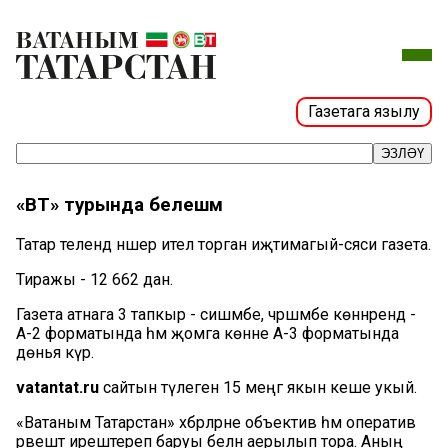
Газетага язылу
ЭЗЛӘҮ
«ВТ» турында белешмә
Татар телендә нәшер ителә торган иҗтимагый-сәяси газета.
Тиражы - 12 662 данә.
Газета атнага 3 тапкыр - сишәмбе, чәршәмбе көннәрендә -
А-2 форматында һәм җомга көнне А-3 форматында
дөнья күрә.
vatantat.ru
сайтын тәүлегенә 15 меңгә якын кеше укый.
«Ватаным Татарстан» хәбәрләрне объектив һәм оператив
рәвештә ирештереп баруы белән аерылып тора. Аның