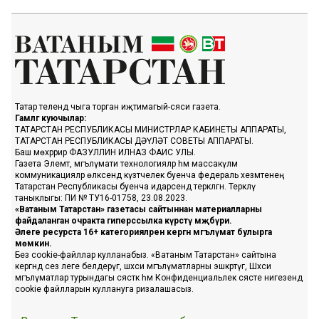
Татар телендә чыга торган иҗтимагый-сәяси газета.
Гамәлгә куючылар:
ТАТАРСТАН РЕСПУБЛИКАСЫ МИНИСТРЛАР КАБИНЕТЫ АППАРАТЫ,
ТАТАРСТАН РЕСПУБЛИКАСЫ ДӘҮЛӘТ СОВЕТЫ АППАРАТЫ.
Баш мөхәррир ФАЗУЛЛИН ИЛНАЗ ФАИС УЛЫ.
Газета Элемтә, мәгълүмати технологияләр һәм массакүләм
коммуникацияләр өлкәсендә күзәтчелек буенча федераль хезмәтенең
Татарстан Республикасы буенча идарәсендә теркәлгән. Теркәлү
таныклыгы: ПИ № ТУ16-01758, 23.08.2023.
«Ватаным Татарстан» газетасы сайтыннан материалларны
файдаланган очракта гиперссылка күрсәтү мәҗбүри.
Әлеге ресурста 16+ категорияләренә кергән мәгълүмат булырга
мөмкин.
Без cookie-файллар кулланабыз. «Ватаным Татарстан» сайтына
кергәндә сез әлеге белдерүгә, шәхси мәгълүматларны эшкәртүгә, Шәхси
мәгълүматлар турындагы сәясәткә һәм Конфиденциальлек сәясәте нигезендә
cookie файлларын куллануга ризалашасыз.