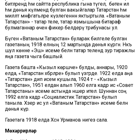
битләрендә һәм сайтта республика гына түгел, ә бөтен ил
һәм дөнья күләмендә булган вакыйгалар Татарстан һәм
милләт мәнфәгатьләре күзлегеннән яктыртыла. «Ватаным
Татарстан» - татар теле, татар язмышына битараф
булмаганнар өчен фикер белдерү трибунасы ул.
Бүген «Ватаным Татарстан» буларак билгеле булган
газетаның 1918 елның 12 мартында дөнья күргән. Нәкъ
шул көнне «Эш» исеме белән татар телендә зур тиражлы
яңа газета чыга башлый.
Газета башта «Кызыл көрәшче» булды, аннары, 1920
елда, «Татарстан хәбәрләре» булып үзгәрде. 1922 елда аңа
«Татарстан» дип исем кушыла, 1924 тә - «Кызыл
Татарстан», 1951 елдан алып 1960 елга кадәр исә «Совет
Татарстаны» исеме астында нәшер ителә. Шуннан соң
1992 елга кадәр «Социалистик Татарстан» булып
таныла. Хәзер исә ул «Ватаным Татарстан» исеме белән
дөнья күрә.
Газетага 1918 елда Хәсән Урманов нигез сала.
Мөхәррирләр