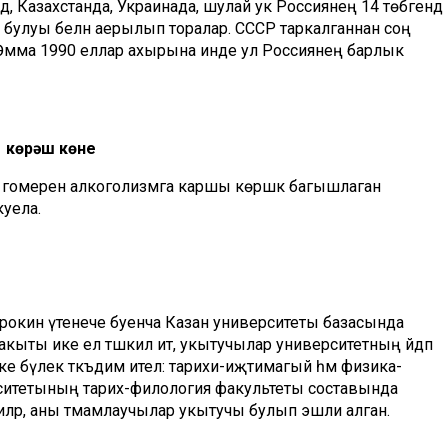
, Казахстанда, Украинада, шулай ук Россиянең 14 төбәгендә
булуы белән аерылып торалар. СССР таркалганнан соң
. Әмма 1990 еллар ахырына инде ул Россиянең барлык
 көрәш көне
тен гомерен алкоголизмга каршы көрәшкә багышлаган
куела.
рокин үтенече буенча Казан университеты базасында
кыты ике ел тәшкил итә, укытучылар университетның әйдәп
 бүлек тәкъдим ителә: тарихи-иҗтимагый һәм физика-
рситетының тарих-филология факультеты составында
стиләр, аны тәмамлаучылар укытучы булып эшли алган.