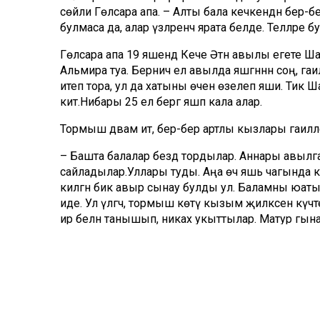
сөйли Гөлсара апа. – Алты бала кечкенәдән бер-бе
булмаса да, алар үзләренчә ярата белде. Телләре бул
Гөлсара апа 19 яшендә Кече Әтнә авылы егете Ша
Альмира туа. Берничә ел авылда яшәгәннән соң, гаи
итеп тора, ул да хатыны өчен өзелеп яши. Тик Ш
китә.Нибары 25 ел бергә яшәп кала алар.
Тормыш дәвам итә, бер-бер артлы кызлары гаиләле
– Башта балалар бездә тордылар. Аннары авылга
сайладылар.Уллары туды. Аңа өч яшь чагында кияв
килгән бик авыр сынау булды ул. Баламны юаты
иде. Ул үлгәч, тормыш көтү кызым җилкәсенә күч
ир белән танышып, никах укыттылар. Матур гына
апа. – Кызым өйдә озак утырмады, эшенә чыкты. 
чыгып китәр иде. Кая анда юньләп ял итү?! Берва
тибә», – диде. Табиб чакырттык. Ике мәртәбә тыныч
барырга кушты. Андагы табиблар чирне тиз тапты
җиткән.