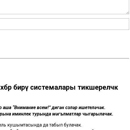
хәбәр бирү системалары тикшереләчәк
аша “Внимание всем!” дигән сүзләр ишетеләчәк.
ирына иминлек турында мәгълүматлар чыгарылачак.
иль кушымтасында да табып булачак.