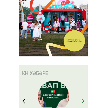
КӨН ХӘБӘРЕ