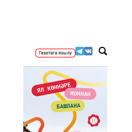
Газетага язылу