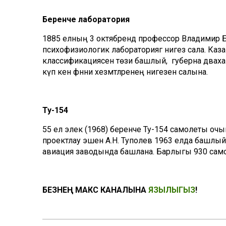
Беренче лаборатория
1885 елның 3 октябрендә профессор Владимир 
психофизиологик лабораториягә нигез сала. Каза
классификациясен төзи башлый, ә губерна дәваха
күп кенә фәнни хезмәтләренең нигезенә салына.
Ту-154
55 ел элек (1968) беренче Ту-154 самолеты о
проектлау эшен А.Н. Туполев 1963 елда башлы
авиация заводында башлана. Барлыгы 930 само
БЕЗНЕҢ МАКС КАНАЛЫНА
ЯЗЫЛЫГЫЗ
!