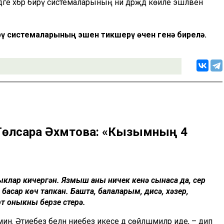
ге хәбәр бирү системаларының ни дәрәҗәдә көйле эшләвен
ү системаларының эшен тикшерү өчен генә бирелә.
Гөлсара Әхмәтова: «Кызымның 4
ыклар кичергән. Язмыш аны ничек кенә сынаса да, сер
басар көч тапкан. Башта, балаларым, дисә, хәзер,
 оныкны берүзе үстерә.
. Әтиебез белән әниебез икесе дә сөйләшмиләр иде, – дип