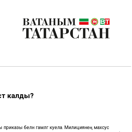
стә калды?
приказы белән гамәлгә куела. Милициянең махсус