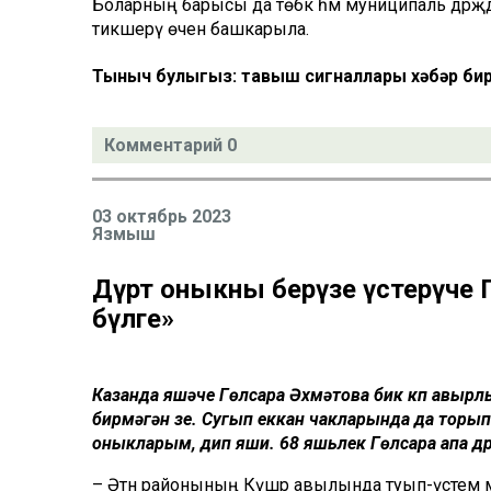
Боларның барысы да төбәк һәм муниципаль дәрәҗәдә
тикшерү өчен башкарыла.
Тыныч булыгыз: тавыш сигналлары хәбәр бир
Комментарий 0
03 октябрь 2023
Язмыш
Дүрт оныкны берүзе үстерүче 
бүләге»
Казанда яшәүче Гөлсара Әхмәтова бик күп авырл
бирмәгән үзе. Сугып еккан чакларында да торып 
оныкларым, дип яши. 68 яшьлек Гөлсара апа дүрт
– Әтнә районының Күшәр авылында туып-үстем мин