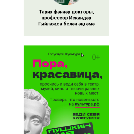
Тарих фәннәр докторы,
профессор Искәндәр
Гыйләҗев белән әңгәмә