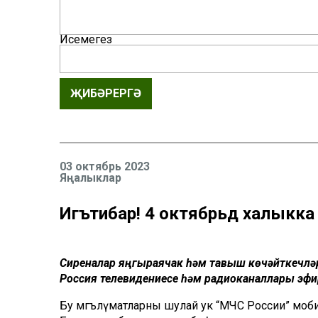
Исемегез
ҖИБӘРЕРГӘ
03 октябрь 2023
Яңалыклар
Игътибар! 4 октябрьдә халыкка 
Сиреналар яңгыраячак һәм тавыш көчәйткечләр 
Россия телевидениесе һәм радиоканаллары эф
Бу мәгълүматларны шулай ук “МЧС России” моб