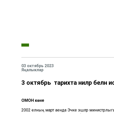
03 октябрь 2023
Яңалыклар
3 октябрь тарихта ниләр белән и
ОМОН көне
2002 елның март аенда Эчке эшләр министрлыгы 