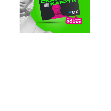
аль
ләү «Дәүләт
рталына