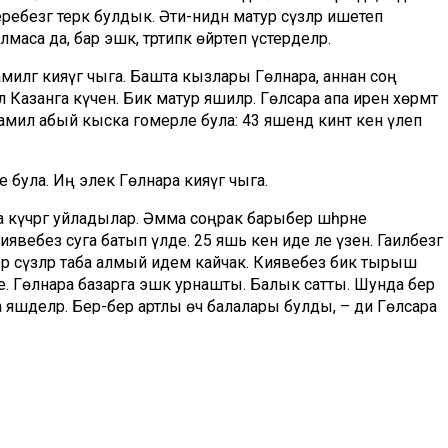
ребезгә терәк булдык. Әти-әнидән матур сүзләр ишетеп
маса да, бар эшкә, тәртипкә өйрәтеп үстерделәр.
милгә кияүгә чыга. Башта кызлары Гөлнара, аннан соң
лә Казанга күченә. Бик матур яшиләр. Гөлсара апа ирен хөрмәт
амил абый кыска гомерле була: 43 яшендә кинәт кенә үлеп
 була. Иң элек Гөлнара кияүгә чыга.
 күчәргә уйладылар. Әмма соңрак барыбер шәһәрне
ебез суга батып үлде. 25 яшь кенә иде әле үзенә. Гаиләбезгә
р сүзләр таба алмый идем кайчак. Киявебез бик тырыш
те. Гөлнара базарга эшкә урнашты. Балык сатты. Шунда бер
 яшәделәр. Бер-бер артлы өч балалары булды, – ди Гөлсара
Беләсез инде, сату эше җиңел түгел. Кызым төнлә товарга
кыт яныма килеп: «Әни, минем хәлем китә, йөрәгем дә каты
ландыра торган укол ясап киттеләр. Өченчесе хастаханәгә
: баламда кан рагы булган икән. Инде өченче стадиягә