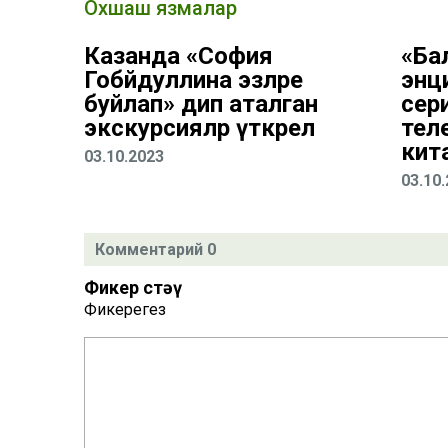
Охшаш язмалар
Казанда «София
«Ба
Гобәйдуллина эзләре
энц
буйлап» дип аталган
сер
экскурсияләр үткәрелә
тел
кит
03.10.2023
03.10
Комментарий 0
Фикер өстәү
Фикерегез