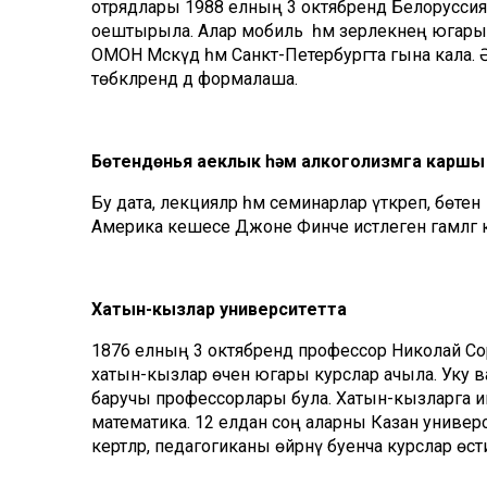
отрядлары 1988 елның 3 октябрендә Белоруссиядә
оештырыла. Алар мобиль һәм әзерлекнең югары 
ОМОН Мәскәүдә һәм Санкт-Петербургта гына кала
төбәкләрендә дә формалаша.
Бөтендөнья аеклык һәм алкоголизмга каршы
Бу дата, лекцияләр һәм семинарлар үткәреп, бө
Америка кешесе Джоне Финче истәлегенә гамәлгә 
Хатын-кызлар университетта
1876 елның 3 октябрендә профессор Николай Со
хатын-кызлар өчен югары курслар ачыла. Уку ва
баручы профессорлары була. Хатын-кызларга ике
математика. 12 елдан соң аларны Казан униве
кертәләр, педагогиканы өйрәнү буенча курслар ө