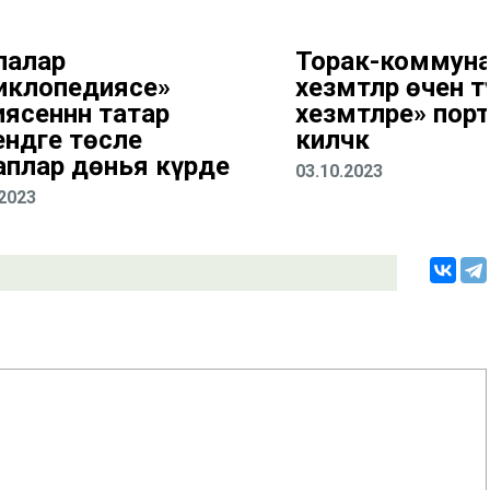
лалар
Торак-коммун
иклопедиясе»
хезмәтләр өчен тү
иясеннән татар
хезмәтләре» по
ендәге төсле
киләчәк
аплар дөнья күрде
03.10.2023
.2023