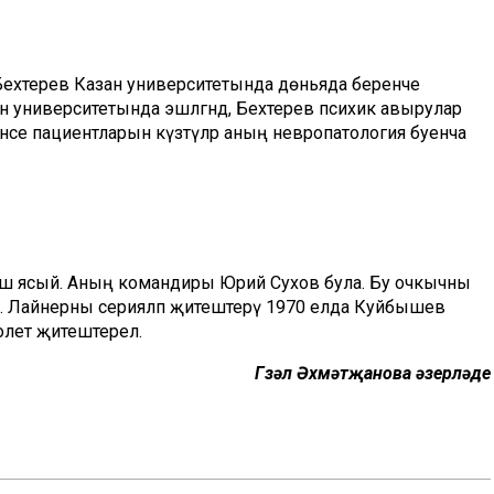
Бехтерев Казан университетында дөньяда беренче
н университетында эшләгәндә, Бехтерев психик авырулар
нәсе пациентларын күзәтүләр аның невропатология буенча
чыш ясый. Аның командиры Юрий Сухов була. Бу очкычны
й. Лайнерны серияләп җитештерү 1970 елда Куйбышев
лет җитештерелә.
Гүзәл Әхмәтҗанова әзерләде