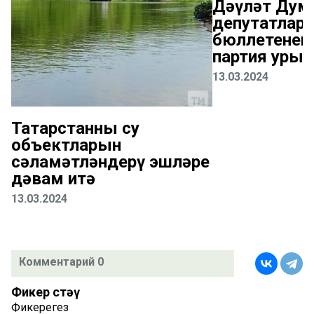
Дәүләт Дум
депутатлары
бюллетененд
партия урын
13.03.2024
Татарстанның су
объектларын
сәламәтләндерү эшләре
дәвам итә
13.03.2024
Комментарий 0
Фикер өстәү
Фикерегез