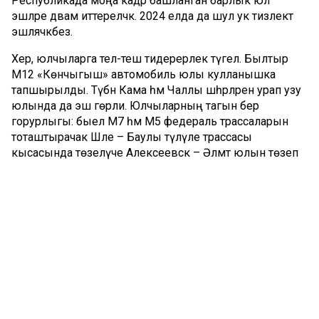
Республикада моңа кадәр башланган барлык юл
эшләре дәвам иттереләчәк. 2024 елда да шул ук тизлектә
эшләячәкбез.
Хәер, юлчыларга тел-теш тидерерлек түгел. Былтыр
М12 «Көнчыгыш» автомобиль юлы кулланышка
тапшырылды. Түбән Кама һәм Чаллы шәһәрләрен урап узу
юлында да эш гөрли. Юлчыларның тагын бер
горурлыгы: быел М7 һәм М5 федераль трассаларын
тоташтырачак Шәле – Баулы түләүле трассасы
кысасында төзелүче Алексеевск – Әлмәт юлын төзеп
бетерергә ниятлиләр.
– Татарстанда юл эшчәнлегенең асылын
«Куркынычсыз һәм имин юллар» илкүләм проектын
тормышка ашыру тәшкил итә, – диде Фәрит Хәнифов. –
Аның кысасында, республикада 2019–2024 елларда
1371,5 чакрым юл тиешле норматив хәлгә китерелде, 72
күпер төзекләндерелде.
Быел Татарстанда әлеге проектны тормышка ашыруга
8,2 миллиард сум акча тотылачак.