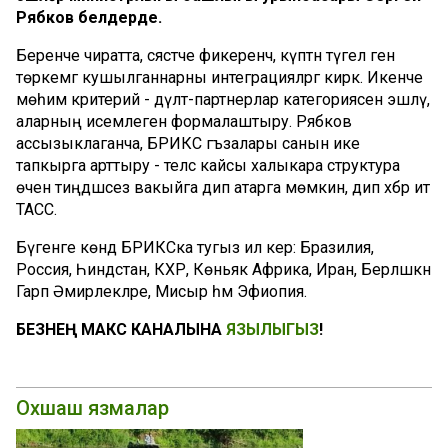
Рябков белдерде.
Беренче чиратта, сәясәтче фикеренчә, күптән түгел генә
төркемгә кушылганнарны интеграцияләргә кирәк. Икенче
мөһим критерий - дәүләт-партнерлар категориясен эшләү,
аларның исемлеген формалаштыру. Рябков
ассызыклаганча, БРИКС әгъзалары санын ике
тапкырга арттыру - теләсә кайсы халыкара структура
өчен тиңдәшсез вакыйга дип атарга мөмкин, дип хәбәр итә
ТАСС.
Бүгенге көндә БРИКСка тугыз ил керә: Бразилия,
Россия, Һиндстан, КХР, Көньяк Африка, Иран, Берләшкән
Гарәп Әмирлекләре, Мисыр һәм Эфиопия.
БЕЗНЕҢ МАКС КАНАЛЫНА
ЯЗЫЛЫГЫЗ
!
Охшаш язмалар