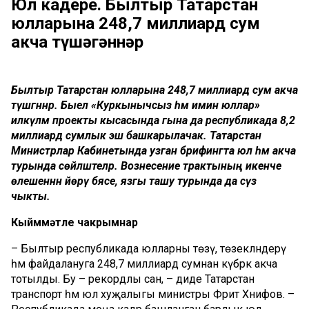
Юл кадере. Былтыр Татарстан
юлларына 248,7 миллиард сум
акча түшәгәннәр
Былтыр Татарстан юлларына 248,7 миллиард сум акча
түшәгәннәр. Быел «Куркынычсыз һәм имин юллар»
илкүләм проекты кысасында гына да республикада 8,2
миллиард сумлык эш башкарылачак. Татарстан
Министрлар Кабинетында узган брифингта юл һәм акча
турында сөйләштеләр. Вознесение трактының икенче
өлешеннән йөрү бәясе, язгы ташу турында да сүз
чыкты.
Кыйммәтле чакрымнар
– Былтыр республикада юлларны төзү, төзекләндерү
һәм файдалануга 248,7 миллиард сумнан күбрәк акча
тотылды. Бу – рекордлы сан, – диде Татарстан
транспорт һәм юл хуҗалыгы министры Фәрит Хәнифов. –