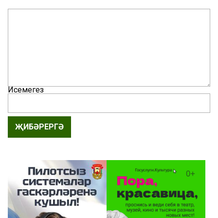
Исемегез
ҖИБӘРЕРГӘ