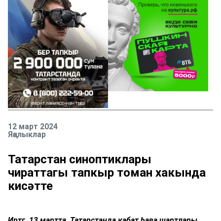
12 март 2024
Яңалыклар
Татарстан синоптиклары
чираттагы тапкыр томан хакында
кисәтте
Иртәгә, 13 мартта, Татарстанда кабат һава шартлары