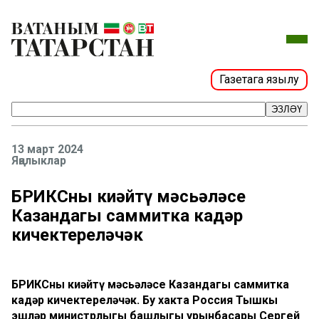
Газетага язылу
ЭЗЛӘҮ
13 март 2024
Яңалыклар
БРИКСны киңәйтү мәсьәләсе
Казандагы саммитка кадәр
кичектереләчәк
БРИКСны киңәйтү мәсьәләсе Казандагы саммитка
кадәр кичектереләчәк. Бу хакта Россия Тышкы
эшләр министрлыгы башлыгы урынбасары Сергей