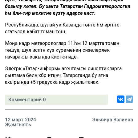
бозылу көтелә. Бу хакта Татарстан Гидрометеорология
һәм әйләнә-тирә мохитне күзәтү идарәсе кисәтә.
Республикада, шулай ук Казанда төнге һәм иртәнге
сәгатьләрдә кабат томан төшә.
Моңа кадәр метеорологлар 11 һәм 12 мартта томан
төшүе, шул исәптән күз күременең сизелерлек
начараюы хакында кисәткән иде.
Элегрәк «Татар-информ» агентлыгы синоптикларга
сылтама белән хәбәр иткәнчә, Татарстанда бу атна
ахырында +5 градуска кадәр җылытачак.
Комментарий 0
12 март 2024
Эльвира Вәлиева
Җәмгыять