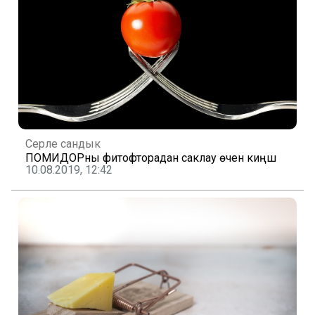
Серле сандык
ПОМИДОРны фитофторадан саклау өчен киңәш
10.08.2019, 12:42