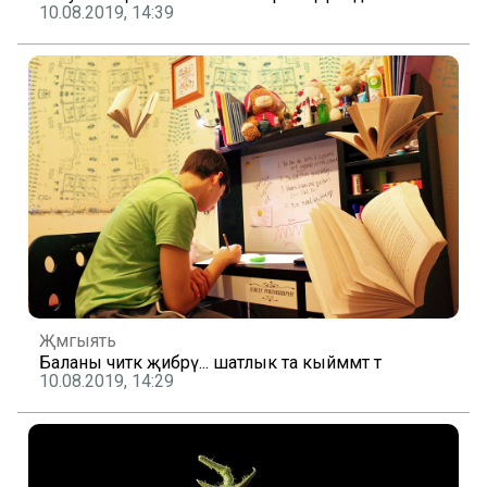
10.08.2019, 14:39
Җәмгыять
Баланы читкә җибәрү... шатлык та кыйммәт тә
10.08.2019, 14:29