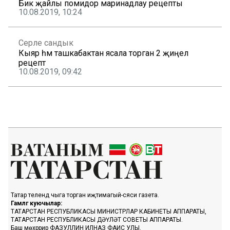
Бик җайлы помидор маринадлау рецепты
10.08.2019, 10:24
Серле сандык
Кыяр һәм ташкабактан ясала торган 2 җиңел
рецепт
10.08.2019, 09:42
Татар телендә чыга торган иҗтимагый-сәяси газета.
Гамәлгә куючылар:
ТАТАРСТАН РЕСПУБЛИКАСЫ МИНИСТРЛАР КАБИНЕТЫ АППАРАТЫ,
ТАТАРСТАН РЕСПУБЛИКАСЫ ДӘҮЛӘТ СОВЕТЫ АППАРАТЫ.
Баш мөхәррир ФАЗУЛЛИН ИЛНАЗ ФАИС УЛЫ.