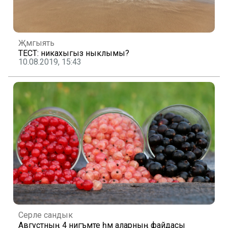
Җәмгыять
ТЕСТ: никахыгыз ныклымы?
10.08.2019, 15:43
Серле сандык
Августның 4 нигъмәте һәм аларның файдасы