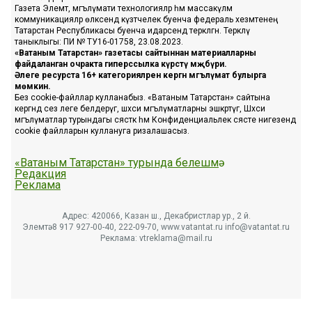
Газета Элемтә, мәгълүмати технологияләр һәм массакүләм
коммуникацияләр өлкәсендә күзәтчелек буенча федераль хезмәтенең
Татарстан Республикасы буенча идарәсендә теркәлгән. Теркәлү
таныклыгы: ПИ № ТУ16-01758, 23.08.2023.
«Ватаным Татарстан» газетасы сайтыннан материалларны
файдаланган очракта гиперссылка күрсәтү мәҗбүри.
Әлеге ресурста 16+ категорияләренә кергән мәгълүмат булырга
мөмкин.
Без cookie-файллар кулланабыз. «Ватаным Татарстан» сайтына
кергәндә сез әлеге белдерүгә, шәхси мәгълүматларны эшкәртүгә, Шәхси
мәгълүматлар турындагы сәясәткә һәм Конфиденциальлек сәясәте нигезендә
cookie файлларын куллануга ризалашасыз.
«Ватаным Татарстан» турында белешмә
Редакция
Реклама
Адрес: 420066, Казан ш., Декабристлар ур., 2 й.
Элемтә: 8 917 927-00-40, 222-09-70, www.vatantat.ru info@vatantat.ru
Реклама: vtreklama@mail.ru