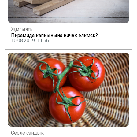
Җәмгыять
Пирамида капкынына ничек эләкмәскә?
10.08.2019, 11:56
Серле сандык