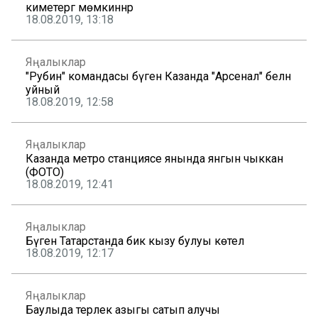
киметергә мөмкиннәр
18.08.2019, 13:18
Яңалыклар
"Рубин" командасы бүген Казанда "Арсенал" белән
уйный
18.08.2019, 12:58
Яңалыклар
Казанда метро станциясе янында янгын чыккан
(ФОТО)
18.08.2019, 12:41
Яңалыклар
Бүген Татарстанда бик кызу булуы көтелә
18.08.2019, 12:17
Яңалыклар
Баулыда терлек азыгы сатып алучы