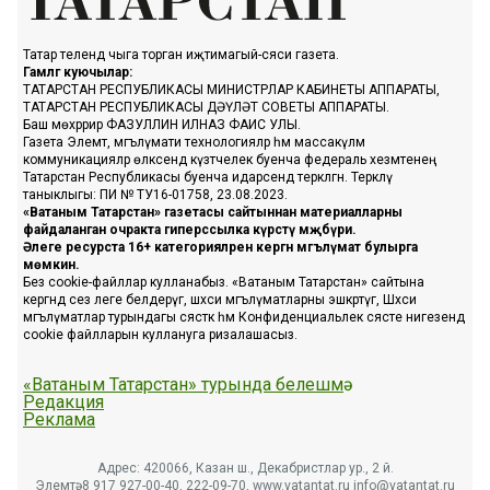
Татар телендә чыга торган иҗтимагый-сәяси газета.
Гамәлгә куючылар:
ТАТАРСТАН РЕСПУБЛИКАСЫ МИНИСТРЛАР КАБИНЕТЫ АППАРАТЫ,
ТАТАРСТАН РЕСПУБЛИКАСЫ ДӘҮЛӘТ СОВЕТЫ АППАРАТЫ.
Баш мөхәррир ФАЗУЛЛИН ИЛНАЗ ФАИС УЛЫ.
Газета Элемтә, мәгълүмати технологияләр һәм массакүләм
коммуникацияләр өлкәсендә күзәтчелек буенча федераль хезмәтенең
Татарстан Республикасы буенча идарәсендә теркәлгән. Теркәлү
таныклыгы: ПИ № ТУ16-01758, 23.08.2023.
«Ватаным Татарстан» газетасы сайтыннан материалларны
файдаланган очракта гиперссылка күрсәтү мәҗбүри.
Әлеге ресурста 16+ категорияләренә кергән мәгълүмат булырга
мөмкин.
Без cookie-файллар кулланабыз. «Ватаным Татарстан» сайтына
кергәндә сез әлеге белдерүгә, шәхси мәгълүматларны эшкәртүгә, Шәхси
мәгълүматлар турындагы сәясәткә һәм Конфиденциальлек сәясәте нигезендә
cookie файлларын куллануга ризалашасыз.
«Ватаным Татарстан» турында белешмә
Редакция
Реклама
Адрес: 420066, Казан ш., Декабристлар ур., 2 й.
Элемтә: 8 917 927-00-40, 222-09-70, www.vatantat.ru info@vatantat.ru