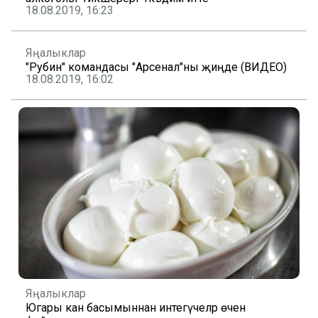
18.08.2019, 16:23
Яңалыклар
"Рубин" командасы "Арсенал"ны җиңде (ВИДЕО)
18.08.2019, 16:02
Яңалыклар
Югары кан басымыннан интегүчеләр өчен