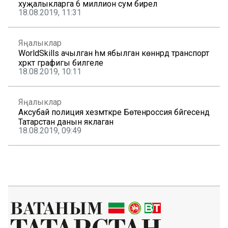
хуҗалыкларга 6 миллион сум бирелә
18.08.2019, 11:31
Яңалыклар
WorldSkills ачылган һәм ябылган көннәрдә транспорт
хәрәкәт графигы билгеле
18.08.2019, 10:11
Яңалыклар
Аксубай полиция хезмәткәре Бөтенроссия бәйгесендә
Татарстан данын яклаган
18.08.2019, 09:49