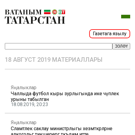
Газетага язылу
ЭЗЛӘҮ
18 АВГУСТ 2019 МАТЕРИАЛЛАРЫ
Яңалыклар
Чаллыда футбол кыры зурлыгында ике чүплек
урыны табылган
18.08.2019, 20:23
Яңалыклар
Сәламәтлек саклау министрлыгы хезмәткәрләрне
алкогольгә тикшерергә тәкъдим итте