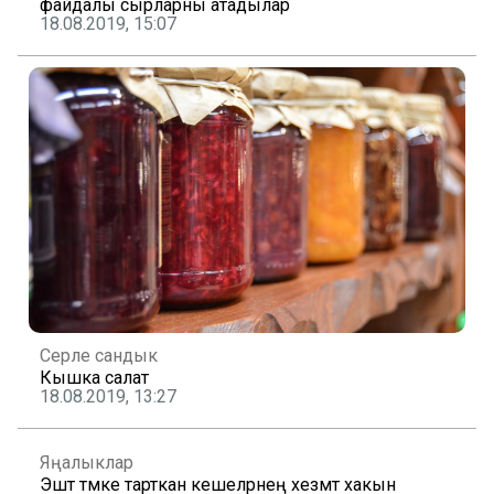
файдалы сырларны атадылар
18.08.2019, 15:07
Серле сандык
Кышка салат
18.08.2019, 13:27
Яңалыклар
Эштә тәмәке тарткан кешеләрнең хезмәт хакын