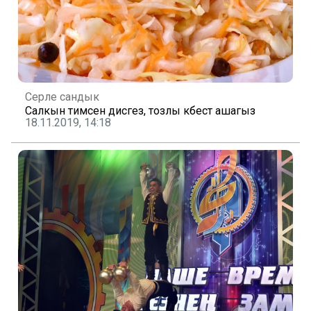
Серле сандык
Салкын тимәсен дисәгез, тозлы кәбестә ашагыз
18.11.2019, 14:18