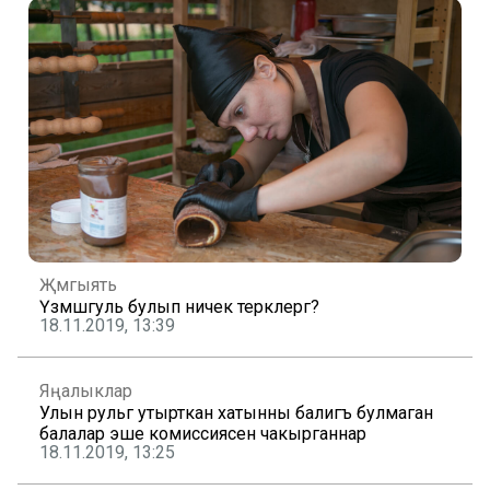
Җәмгыять
Үзмәшгуль булып ничек теркәлергә?
18.11.2019, 13:39
Яңалыклар
Улын рульгә утырткан хатынны балигъ булмаган
балалар эше комиссиясенә чакырганнар
18.11.2019, 13:25