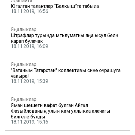
Җәмгыять
Югалган талантлар “Балкыш”та табыла
18.11.2019, 16:56
Яңалыклар
Штрафлар турында мәгълүматны яңа ысул белән
карап булачак
18.11.2019, 16:09
Яңалыклар
"Ватаным Татарстан" коллективы сине очрашуга
чакыра!
18.11.2019, 15:39
Яңалыклар
Яман шешетән вафат булган Айгөл
Фазыйлованың улын кем уллыкка алачагы
билгеле булды
18.11.2019, 15:16