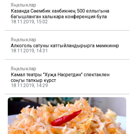
Яңалыклар
Казанда Сөембикә ханбикәнең 500 еллыгына
багышланган халыкара конференция була
18.11.2019, 15:02
Яңалыклар
Алкоголь сатуны катгыйландырырга мөмкиннәр
18.11.2019, 14:31
Яңалыклар
Камал театры "Хуҗа Насретдин" спектаклен
соңгы тапкыр күрсәтә
18.11.2019, 14:29