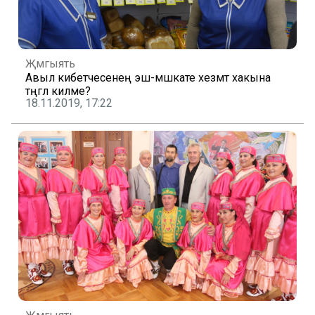
Җәмгыять
Авыл кибетчесенең эш-мәшәкате хезмәт хакына
тәңгәл киләме?
18.11.2019, 17:22