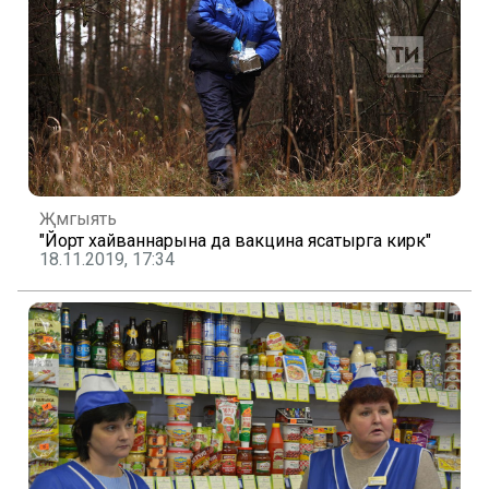
Җәмгыять
"Йорт хайваннарына да вакцина ясатырга кирәк"
18.11.2019, 17:34