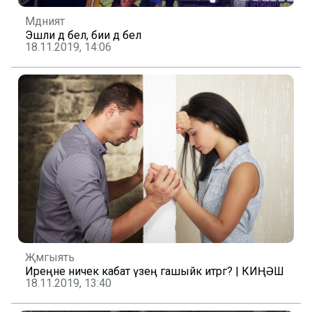
Мәдәният
Эшли дә бел, бии дә бел
18.11.2019, 14:06
Җәмгыять
Иреңне ничек кабат үзеңә гашыйк итәргә? | КИҢӘШ
18.11.2019, 13:40