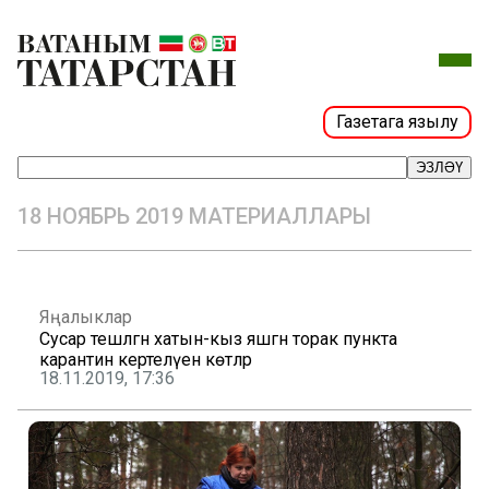
Газетага язылу
ЭЗЛӘҮ
18 НОЯБРЬ 2019 МАТЕРИАЛЛАРЫ
Яңалыклар
Сусар тешләгән хатын-кыз яшәгән торак пункта
карантин кертелүен көтәләр
18.11.2019, 17:36