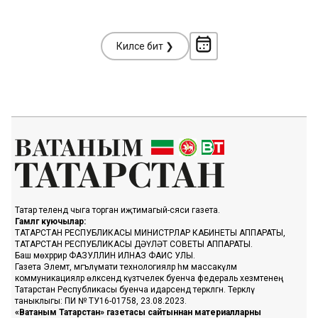
Киләсе бит ❯
Татар телендә чыга торган иҗтимагый-сәяси газета.
Гамәлгә куючылар:
ТАТАРСТАН РЕСПУБЛИКАСЫ МИНИСТРЛАР КАБИНЕТЫ АППАРАТЫ,
ТАТАРСТАН РЕСПУБЛИКАСЫ ДӘҮЛӘТ СОВЕТЫ АППАРАТЫ.
Баш мөхәррир ФАЗУЛЛИН ИЛНАЗ ФАИС УЛЫ.
Газета Элемтә, мәгълүмати технологияләр һәм массакүләм
коммуникацияләр өлкәсендә күзәтчелек буенча федераль хезмәтенең
Татарстан Республикасы буенча идарәсендә теркәлгән. Теркәлү
таныклыгы: ПИ № ТУ16-01758, 23.08.2023.
«Ватаным Татарстан» газетасы сайтыннан материалларны