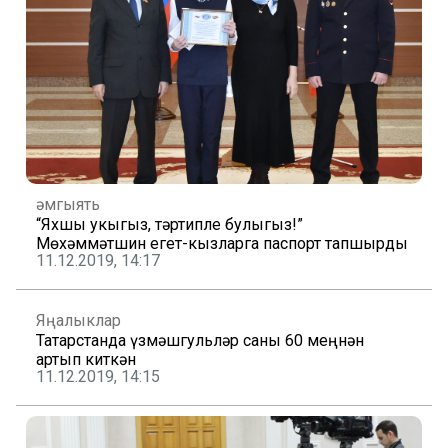
Җәмгыять
“Яхшы укыгыз, тәртипле булыгыз!”
Мөхәммәтшин егет-кызларга паспорт тапшырды
11.12.2019, 14:17
Яңалыклар
Татарстанда үзмәшгульләр саны 60 меңнән
артып киткән
11.12.2019, 14:15