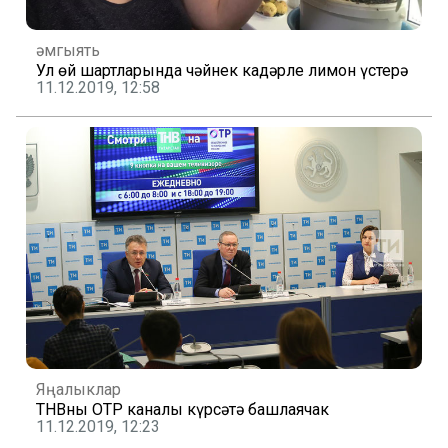
Җәмгыять
Ул өй шартларында чәйнек кадәрле лимон үстерә
11.12.2019, 12:58
Яңалыклар
ТНВны ОТР каналы күрсәтә башлаячак
11.12.2019, 12:23