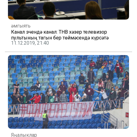
Җәмгыять
Канал эчендә канал: ТНВ хәзер телевизор
пультының тагын бер төймәсендә күрсәтә
11.12.2019, 21:40
Яңалыклар