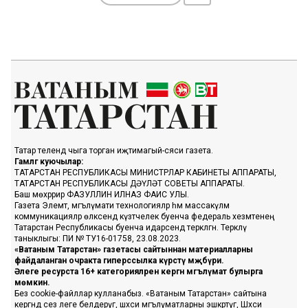
Татар телендә чыга торган иҗтимагый-сәяси газета.
Гамәлгә куючылар:
ТАТАРСТАН РЕСПУБЛИКАСЫ МИНИСТРЛАР КАБИНЕТЫ АППАРАТЫ,
ТАТАРСТАН РЕСПУБЛИКАСЫ ДӘҮЛӘТ СОВЕТЫ АППАРАТЫ.
Баш мөхәррир ФАЗУЛЛИН ИЛНАЗ ФАИС УЛЫ.
Газета Элемтә, мәгълүмати технологияләр һәм массакүләм
коммуникацияләр өлкәсендә күзәтчелек буенча федераль хезмәтенең
Татарстан Республикасы буенча идарәсендә теркәлгән. Теркәлү
таныклыгы: ПИ № ТУ16-01758, 23.08.2023.
«Ватаным Татарстан» газетасы сайтыннан материалларны
файдаланган очракта гиперссылка күрсәтү мәҗбүри.
Әлеге ресурста 16+ категорияләренә кергән мәгълүмат булырга
мөмкин.
Без cookie-файллар кулланабыз. «Ватаным Татарстан» сайтына
кергәндә сез әлеге белдерүгә, шәхси мәгълүматларны эшкәртүгә, Шәхси