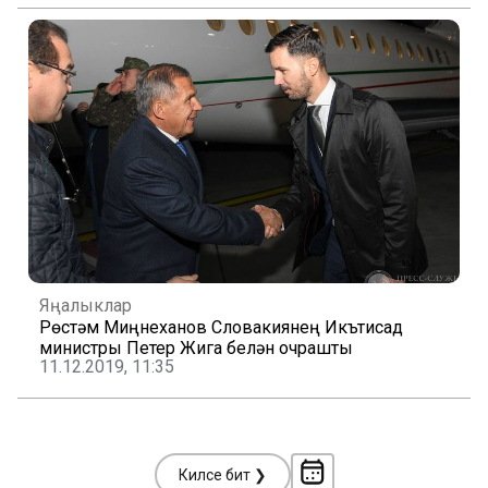
Яңалыклар
Рөстәм Миңнеханов Словакиянең Икътисад
министры Петер Жига белән очрашты
11.12.2019, 11:35
Киләсе бит ❯