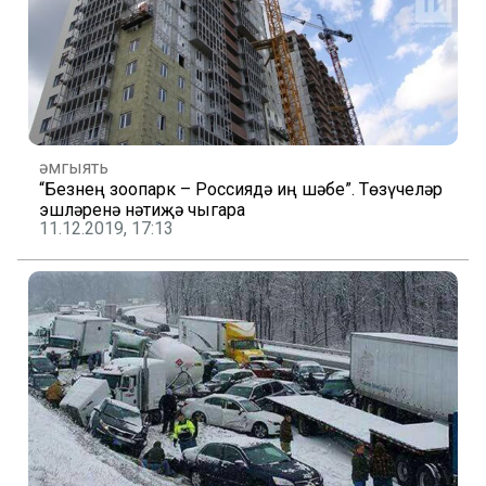
Җәмгыять
“Безнең зоопарк – Россиядә иң шәбе”. Төзүчеләр
эшләренә нәтиҗә чыгара
11.12.2019, 17:13