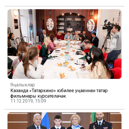
Яңалыклар
Казанда «Татаркино» юбилее уңаеннан татар
фильмнары күрсәтеләчәк
11.12.2019, 15:09