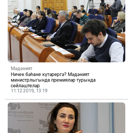
Мәдәният
Ничек бәһане күтәрергә? Мәдәният
министрлыгында премияләр турында
сөйләштеләр
11.12.2019, 13:19