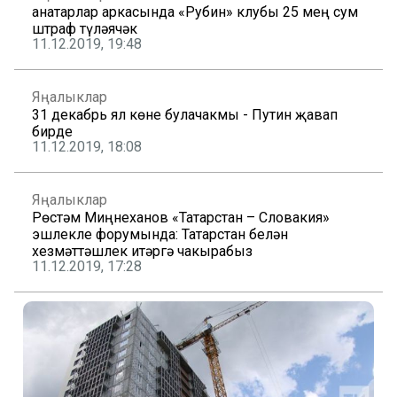
Җанатарлар аркасында «Рубин» клубы 25 мең сум
штраф түләячәк
11.12.2019, 19:48
Яңалыклар
31 декабрь ял көне булачакмы - Путин җавап
бирде
11.12.2019, 18:08
Яңалыклар
Рөстәм Миңнеханов «Татарстан – Словакия»
эшлекле форумында: Татарстан белән
хезмәттәшлек итәргә чакырабыз
11.12.2019, 17:28