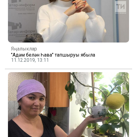
Яңалыклар
"Адәм белән Һава" тапшыруы ябыла
11.12.2019, 13:11