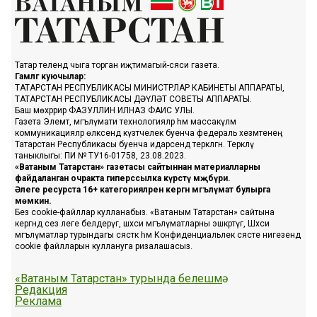
Татар телендә чыга торган иҗтимагый-сәяси газета.
Гамәлгә куючылар:
ТАТАРСТАН РЕСПУБЛИКАСЫ МИНИСТРЛАР КАБИНЕТЫ АППАРАТЫ,
ТАТАРСТАН РЕСПУБЛИКАСЫ ДӘҮЛӘТ СОВЕТЫ АППАРАТЫ.
Баш мөхәррир ФАЗУЛЛИН ИЛНАЗ ФАИС УЛЫ.
Газета Элемтә, мәгълүмати технологияләр һәм массакүләм
коммуникацияләр өлкәсендә күзәтчелек буенча федераль хезмәтенең
Татарстан Республикасы буенча идарәсендә теркәлгән. Теркәлү
таныклыгы: ПИ № ТУ16-01758, 23.08.2023.
«Ватаным Татарстан» газетасы сайтыннан материалларны
файдаланган очракта гиперссылка күрсәтү мәҗбүри.
Әлеге ресурста 16+ категорияләренә кергән мәгълүмат булырга
мөмкин.
Без cookie-файллар кулланабыз. «Ватаным Татарстан» сайтына
кергәндә сез әлеге белдерүгә, шәхси мәгълүматларны эшкәртүгә, Шәхси
мәгълүматлар турындагы сәясәткә һәм Конфиденциальлек сәясәте нигезендә
cookie файлларын куллануга ризалашасыз.
«Ватаным Татарстан» турында белешмә
Редакция
Реклама