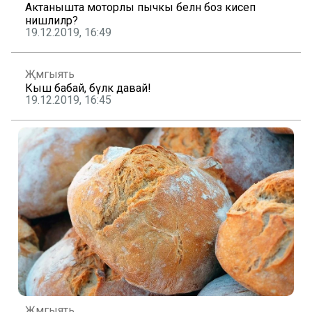
Актанышта моторлы пычкы белән боз кисеп
нишлиләр?
19.12.2019, 16:49
Җәмгыять
Кыш бабай, бүләк давай!
19.12.2019, 16:45
Җәмгыять