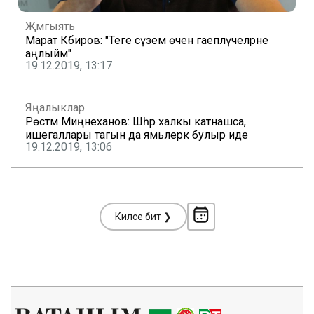
Җәмгыять
Марат Кәбиров: "Теге сүзем өчен гаепләүчеләрне
аңлыйм"
19.12.2019, 13:17
Яңалыклар
Рөстәм Миңнеханов: Шәһәр халкы катнашса,
ишегаллары тагын да ямьлерәк булыр иде
19.12.2019, 13:06
Киләсе бит ❯