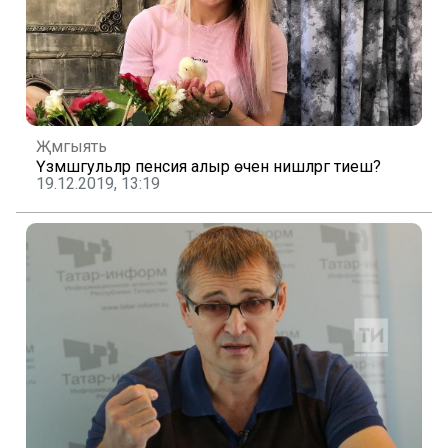
Җәмгыять
Үзмәшгульләр пенсия алыр өчен нишләргә тиеш?
19.12.2019, 13:19