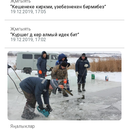
Җәмгыять
“Кешенеке кирәкми, үзебезнекен бирмибез”
19.12.2019, 17:05
Җәмгыять
“Күршегә дә керә алмый идек бит”
19.12.2019, 17:02
Яңалыклар