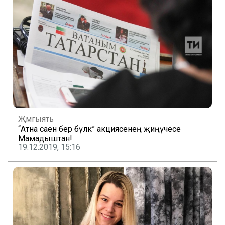
Җәмгыять
“Атна саен бер бүләк” акциясенең җиңүчесе
Мамадыштан!
19.12.2019, 15:16