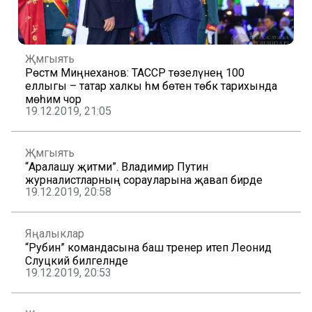
Җәмгыять
Рөстәм Миңнеханов: ТАССР төзелүнең 100
еллыгы – татар халкы һәм бөтен төбәк тарихында
мөһим чор
19.12.2019, 21:05
Җәмгыять
“Аралашу җитми”. Владимир Путин
журналистларның сорауларына җавап бирде
19.12.2019, 20:58
Яңалыклар
“Рубин” командасына баш тренер итеп Леонид
Слуцкий билгеләнде
19.12.2019, 20:53