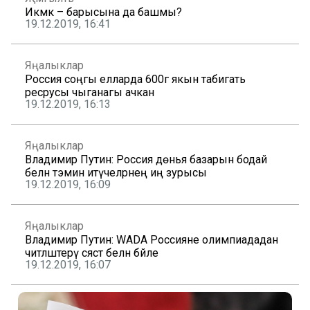
Икмәк – барысына да башмы?
19.12.2019, 16:41
Яңалыклар
Россия соңгы елларда 600гә якын табигать
ресрусы чыганагы ачкан
19.12.2019, 16:13
Яңалыклар
Владимир Путин: Россия дөнья базарын бодай
белән тәэмин итүчеләрнең иң зурысы
19.12.2019, 16:09
Яңалыклар
Владимир Путин: WADA Россияне олимпиададан
читләштерү сәясәт белән бәйле
19.12.2019, 16:07