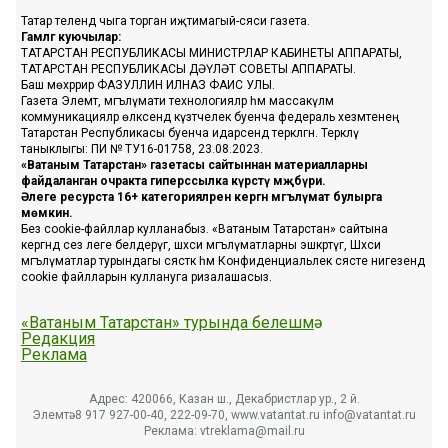
Татар телендә чыга торган иҗтимагый-сәяси газета.
Гамәлгә куючылар:
ТАТАРСТАН РЕСПУБЛИКАСЫ МИНИСТРЛАР КАБИНЕТЫ АППАРАТЫ,
ТАТАРСТАН РЕСПУБЛИКАСЫ ДӘҮЛӘТ СОВЕТЫ АППАРАТЫ.
Баш мөхәррир ФАЗУЛЛИН ИЛНАЗ ФАИС УЛЫ.
Газета Элемтә, мәгълүмати технологияләр һәм массакүләм
коммуникацияләр өлкәсендә күзәтчелек буенча федераль хезмәтенең
Татарстан Республикасы буенча идарәсендә теркәлгән. Теркәлү
таныклыгы: ПИ № ТУ16-01758, 23.08.2023.
«Ватаным Татарстан» газетасы сайтыннан материалларны
файдаланган очракта гиперссылка күрсәтү мәҗбүри.
Әлеге ресурста 16+ категорияләренә кергән мәгълүмат булырга
мөмкин.
Без cookie-файллар кулланабыз. «Ватаным Татарстан» сайтына
кергәндә сез әлеге белдерүгә, шәхси мәгълүматларны эшкәртүгә, Шәхси
мәгълүматлар турындагы сәясәткә һәм Конфиденциальлек сәясәте нигезендә
cookie файлларын куллануга ризалашасыз.
«Ватаным Татарстан» турында белешмә
Редакция
Реклама
Адрес: 420066, Казан ш., Декабристлар ур., 2 й.
Элемтә: 8 917 927-00-40, 222-09-70, www.vatantat.ru info@vatantat.ru
Реклама: vtreklama@mail.ru