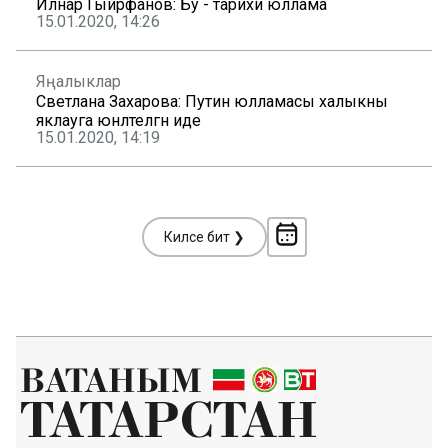
Илнар Гыйрфанов: Бу - тарихи юллама
15.01.2020, 14:26
Яңалыклар
Светлана Захарова: Путин юлламасы халыкны
яклауга юнәлтелгән иде
15.01.2020, 14:19
Киләсе бит ❯