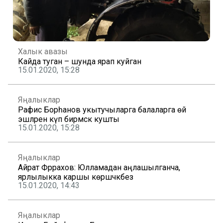
Халык авазы
Кайда туган – шунда ярап куйган
15.01.2020, 15:28
Яңалыклар
Рафис Борһанов укытучыларга балаларга өй
эшләрен күп бирмәскә кушты
15.01.2020, 15:28
Яңалыклар
Айрат Фәррахов: Юлламадан аңлашылганча,
ярлылыкка каршы көрәшәчәкбез
15.01.2020, 14:43
Яңалыклар