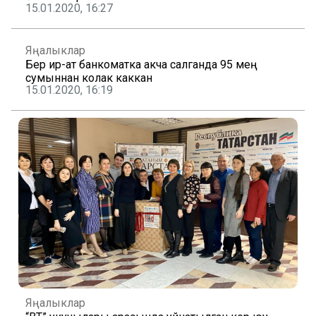
15.01.2020, 16:27
Яңалыклар
Бер ир-ат банкоматка акча салганда 95 мең
сумыннан колак каккан
15.01.2020, 16:19
Яңалыклар