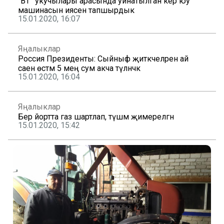
“ВТ” укучылары арасында уйнатылган кер юу
машинасын иясенә тапшырдык
15.01.2020, 16:07
Яңалыклар
Россия Президенты: Сыйныф җитәкчеләренә ай
саен өстәмә 5 мең сум акча түләнәчәк
15.01.2020, 16:04
Яңалыклар
Бер йортта газ шартлап, түшәм җимерелгән
15.01.2020, 15:42