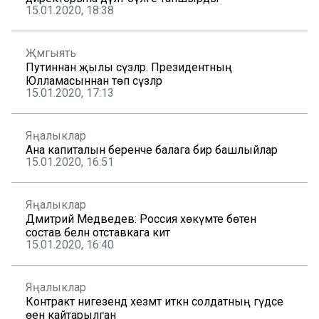
15.01.2020, 18:38
Җәмгыять
Путиннан җылы сүзләр. Президентның
Юлламасыннан төп сүзләр
15.01.2020, 17:13
Яңалыклар
Ана капиталын беренче балага бирә башлыйлар
15.01.2020, 16:51
Яңалыклар
Дмитрий Медведев: Россия хөкүмәте бөтен
состав белән отставкага китә
15.01.2020, 16:40
Яңалыклар
Контракт нигезендә хезмәт иткән солдатның гәүдәсе
өенә кайтарылган