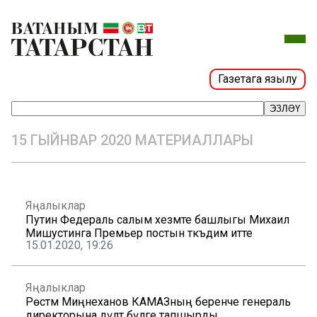
Газетага язылу
ЭЗЛӘҮ
15 ГЫЙНВАР 2020 МАТЕРИАЛЛАРЫ
Яңалыклар
Путин Федераль салым хезмәте башлыгы Михаил
Мишустинга Премьер постын тәкъдим итте
15.01.2020, 19:26
Яңалыклар
Рөстәм Миңнеханов КАМАЗның беренче генераль
директорына дәүләт бүләге тапшырды