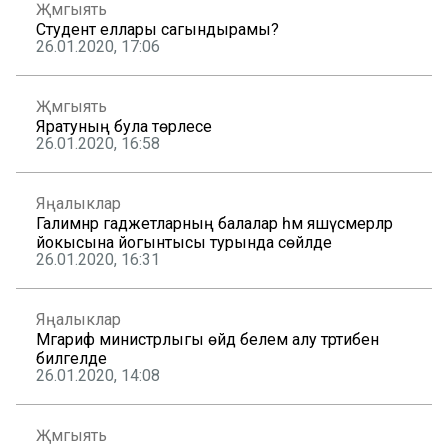
Җәмгыять
Студент еллары сагындырамы?
26.01.2020, 17:06
Җәмгыять
Яратуның була төрлесе
26.01.2020, 16:58
Яңалыклар
Галимнәр гаджетларның балалар һәм яшүсмерләр
йокысына йогынтысы турында сөйләде
26.01.2020, 16:31
Яңалыклар
Мәгариф министрлыгы өйдә белем алу тәртибен
билгеләде
26.01.2020, 14:08
Җәмгыять