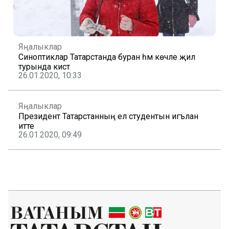
Яңалыклар
Синоптиклар Татарстанда буран һәм көчле җил
турында кисәтә
26.01.2020, 10:33
Яңалыклар
Президент Татарстанның ел студентын игълан
итте
26.01.2020, 09:49