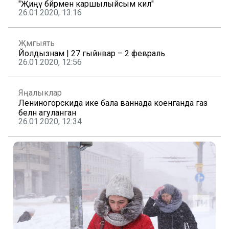
"Җиңү бәйрәмен каршылыйсым килә"
26.01.2020, 13:16
Җәмгыять
Йолдызнамә | 27 гыйнвар – 2 февраль
26.01.2020, 12:56
Яңалыклар
Лениногорскида ике бала ваннада коенганда газ
белән агуланган
26.01.2020, 12:34