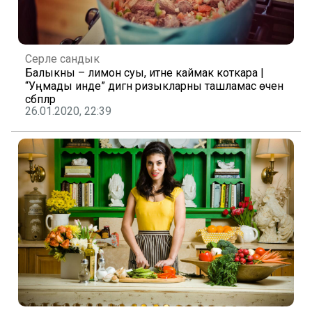
Серле сандык
Балыкны – лимон суы, итне каймак коткара |
“Уңмады инде” дигән ризыкларны ташламас өчен
сәбәпләр
26.01.2020, 22:39