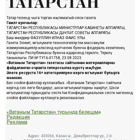
Татар телендә чыга торган иҗтимагый-сәяси газета.
Гамәлгә куючылар:
ТАТАРСТАН РЕСПУБЛИКАСЫ МИНИСТРЛАР КАБИНЕТЫ АППАРАТЫ,
ТАТАРСТАН РЕСПУБЛИКАСЫ ДӘҮЛӘТ СОВЕТЫ АППАРАТЫ.
Баш мөхәррир ФАЗУЛЛИН ИЛНАЗ ФАИС УЛЫ.
Газета Элемтә, мәгълүмати технологияләр һәм массакүләм
коммуникацияләр өлкәсендә күзәтчелек буенча федераль хезмәтенең
Татарстан Республикасы буенча идарәсендә теркәлгән. Теркәлү
таныклыгы: ПИ № ТУ16-01758, 23.08.2023.
«Ватаным Татарстан» газетасы сайтыннан материалларны
файдаланган очракта гиперссылка күрсәтү мәҗбүри.
Әлеге ресурста 16+ категорияләренә кергән мәгълүмат булырга
мөмкин.
Без cookie-файллар кулланабыз. «Ватаным Татарстан» сайтына
кергәндә сез әлеге белдерүгә, шәхси мәгълүматларны эшкәртүгә, Шәхси
мәгълүматлар турындагы сәясәткә һәм Конфиденциальлек сәясәте нигезендә
cookie файлларын куллануга ризалашасыз.
«Ватаным Татарстан» турында белешмә
Редакция
Реклама
Адрес: 420066, Казан ш., Декабристлар ур., 2 й.