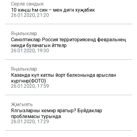
Серле сандык
10 киңәш һәм син – менә дигән хуҗабикә
26.01.2020, 21:20
Яңалыклар
Синоптиклар Россия территориясендә февральнең
нинди булачагын әйттеләр
26.01.2020, 19:30
Яңалыклар
Казанда күп катлы йорт балконында арыслан
күргәннәр(ФОТО)
26.01.2020, 17:59
Җәмгыять
Ялгызларны кемнәр яратыр? Буйдаклар
проблемасы турында
26.01.2020, 17:29