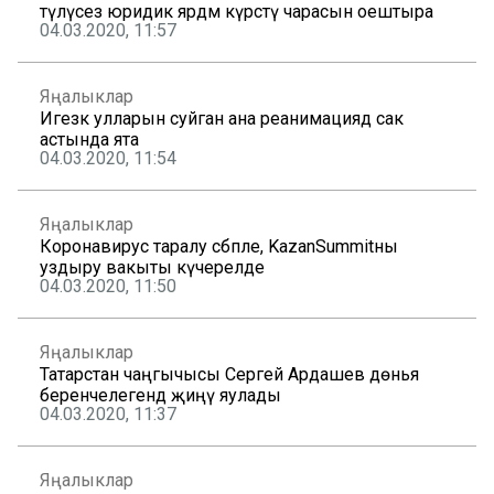
түләүсез юридик ярдәм күрсәтү чарасын оештыра
04.03.2020, 11:57
Яңалыклар
Игезәк улларын суйган ана реанимациядә сак
астында ята
04.03.2020, 11:54
Яңалыклар
Коронавирус таралу сәбәпле, KazanSummitны
уздыру вакыты күчерелде
04.03.2020, 11:50
Яңалыклар
Татарстан чаңгычысы Сергей Ардашев дөнья
беренчелегендә җиңү яулады
04.03.2020, 11:37
Яңалыклар