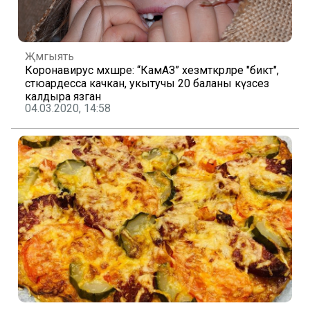
Җәмгыять
Коронавирус мәхшәре: “КамАЗ” хезмәткәрләре "биктә",
стюардесса качкан, укытучы 20 баланы күзсез
калдыра язган
04.03.2020, 14:58