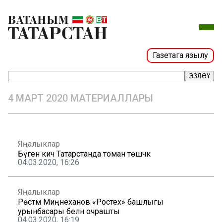
Газетага язылу
ЭЗЛӘҮ
4 МАРТ 2020 МАТЕРИАЛЛАРЫ
Яңалыклар
Бүген кич Татарстанда томан төшәчәк
04.03.2020, 16:26
Яңалыклар
Рөстәм Миңнеханов «Ростех» башлыгы
урынбасары белән очрашты
04.03.2020, 16:19