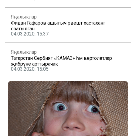
Яңалыклар
Фидан Гафаров ашыгыч рәвештә хастаханәгә
озатылган
04.03.2020, 15:37
Яңалыклар
Татарстан Cербиягә «КАМАЗ» һәм вертолетлар
җибәрүне арттырачак
04.03.2020, 15:05