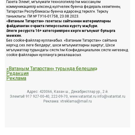
Газета Элемтә, мәгълүмати технологияләр һәм массакүләм
коммуникацияләр өлкәсендә күзәтчелек буенча федераль хезмәтенең
Татарстан Республикасы буенча идарәсендә теркәлгән. Теркәлү
таныклыгы: ПИ № ТУ16-01758, 23.08.2023.
«Ватаным Татарстан» газетасы сайтыннан материалларны
файдаланган очракта гиперссылка күрсәтү мәҗбүри.
Әлеге ресурста 16+ категорияләренә кергән мәгълүмат булырга
мөмкин.
Без cookie-файллар кулланабыз. «Ватаным Татарстан» сайтына
кергәндә сез әлеге белдерүгә, шәхси мәгълүматларны эшкәртүгә, Шәхси
мәгълүматлар турындагы сәясәткә һәм Конфиденциальлек сәясәте нигезендә
cookie файлларын куллануга ризалашасыз.
«Ватаным Татарстан» турында белешмә
Редакция
Реклама
Адрес: 420066, Казан ш., Декабристлар ур., 2 й.
Элемтә: 8 917 927-00-40, 222-09-70, www.vatantat.ru info@vatantat.ru
Реклама: vtreklama@mail.ru