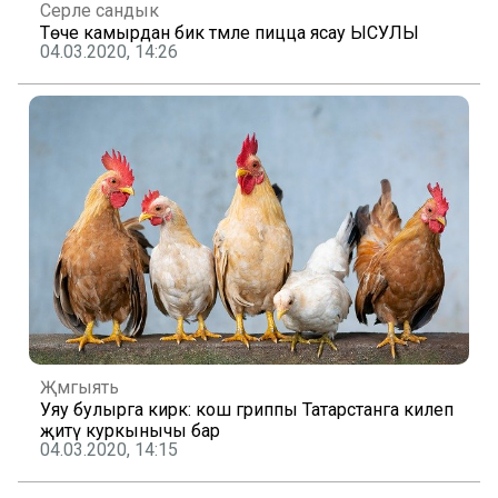
Серле сандык
Төче камырдан бик тәмле пицца ясау ЫСУЛЫ
04.03.2020, 14:26
Җәмгыять
Уяу булырга кирәк: кош гриппы Татарстанга килеп
җитү куркынычы бар
04.03.2020, 14:15