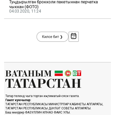
Туңдырылган брокколи пакетыннан перчатка
чыккан (ФОТО)
04.03.2020, 11:24
Киләсе бит ❯
Татар телендә чыга торган иҗтимагый-сәяси газета.
Гамәлгә куючылар:
ТАТАРСТАН РЕСПУБЛИКАСЫ МИНИСТРЛАР КАБИНЕТЫ АППАРАТЫ,
ТАТАРСТАН РЕСПУБЛИКАСЫ ДӘҮЛӘТ СОВЕТЫ АППАРАТЫ.
Баш мөхәррир ФАЗУЛЛИН ИЛНАЗ ФАИС УЛЫ.