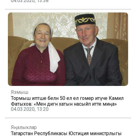
04.03.2020, 13:38
Язмыш
Тормыш иптәше белән 50 ел ел гомер итүче Камил
Фатыхов: «Менә дигән хатын насыйп итте миңа»
04.03.2020, 13:20
Яңалыклар
Татарстан Республикасы Юстиция министрлыгы