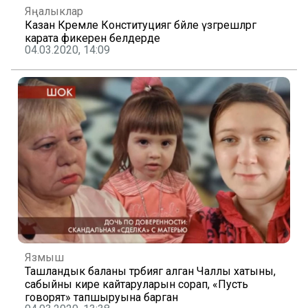
Яңалыклар
Казан Кремле Конституциягә бәйле үзгәрешләргә
карата фикерен белдерде
04.03.2020, 14:09
Язмыш
Ташландык баланы тәрбиягә алган Чаллы хатыны,
сабыйны кире кайтаруларын сорап, «Пусть
говорят» тапшыруына барган