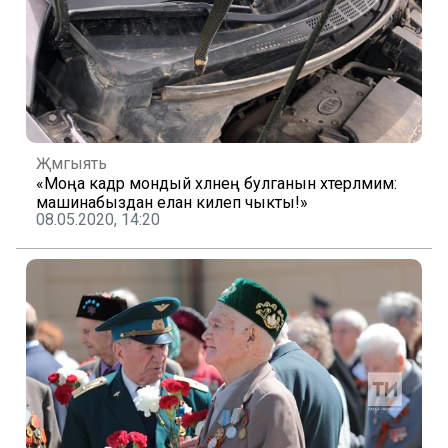
Җәмгыять
«Моңа кадәр мондый хәлнең булганын хәтерләмим:
машинабыздан елан килеп чыкты!»
08.05.2020, 14:20