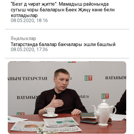
“Безгә дә чират җитте”: Мамадыш районында
сугыш чоры балаларын Бөек Җиңү көне белән
котладылар
08.05.2020, 18:16
Яңалыклар
Татарстанда балалар бакчалары эшли башлый
08.05.2020, 17:36