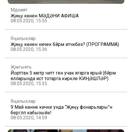
Мәдәният
Җиңү көненә МӘДӘНИ АФИША
08.05.2020, 15:55
Яңалыклар
Җиңү көнен ничек бәйрәм итәчәкбез? (ПРОГРАММА)
08.05.2020, 15:36
Җәмгыять
Йорттан 5 метр читтә генә учак ягарга ярый (бәйрәм
ялларында истә тотарга кирәкле КИҢӘШЛӘР)
08.05.2020, 15:35
Яңалыклар
9 Май көнне кичке унда “Җиңү фонарьлары”н
бергәләп кабызыйк!
08.05.2020, 14:59