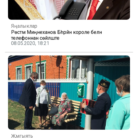
Яңалыклар
Рөстәм Миңнеханов Бәһрәйн короле белән
телефоннан сөйләште
08.05.2020, 18:21
Җәмгыять