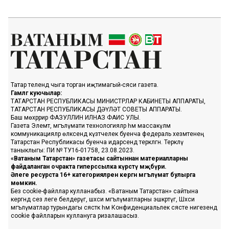
Татар телендә чыга торган иҗтимагый-сәяси газета.
Гамәлгә куючылар:
ТАТАРСТАН РЕСПУБЛИКАСЫ МИНИСТРЛАР КАБИНЕТЫ АППАРАТЫ,
ТАТАРСТАН РЕСПУБЛИКАСЫ ДӘҮЛӘТ СОВЕТЫ АППАРАТЫ.
Баш мөхәррир ФАЗУЛЛИН ИЛНАЗ ФАИС УЛЫ.
Газета Элемтә, мәгълүмати технологияләр һәм массакүләм
коммуникацияләр өлкәсендә күзәтчелек буенча федераль хезмәтенең
Татарстан Республикасы буенча идарәсендә теркәлгән. Теркәлү
таныклыгы: ПИ № ТУ16-01758, 23.08.2023.
«Ватаным Татарстан» газетасы сайтыннан материалларны
файдаланган очракта гиперссылка күрсәтү мәҗбүри.
Әлеге ресурста 16+ категорияләренә кергән мәгълүмат булырга
мөмкин.
Без cookie-файллар кулланабыз. «Ватаным Татарстан» сайтына
кергәндә сез әлеге белдерүгә, шәхси мәгълүматларны эшкәртүгә, Шәхси
мәгълүматлар турындагы сәясәткә һәм Конфиденциальлек сәясәте нигезендә
cookie файлларын куллануга ризалашасыз.