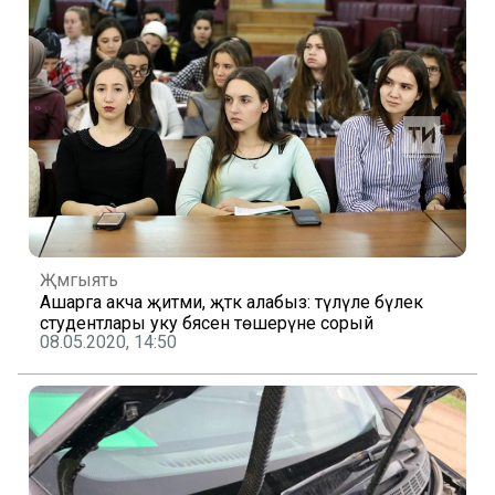
Җәмгыять
Ашарга акча җитми, әҗәткә алабыз: түләүле бүлек
студентлары уку бәясен төшерүне сорый
08.05.2020, 14:50