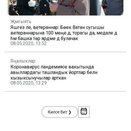
Җәмгыять
Яшәгез әле, ветераннар: Бөек Ватан сугышы
ветераннарына 100 меңе дә, торагы да, медале дә
һәм башка төр ярдәме дә булачак
08.05.2020, 13:52
Яңалыклар
Коронавирус пандемиясе вакытында
авыллардагы ташландык йортлар белән
кызыксынучылар арткан
08.05.2020, 13:29
Киләсе бит ❯