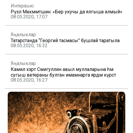
Интервью
Рүзәл Мөхәммәтшин: «Бер укучы да ялгыша алмый»
08.05.2020, 17:07
Яңалыклар
Татарстанда “Георгий тасмасы” бушлай таратыла
08.05.2020, 16:32
Яңалыклар
Камил хәзрәт Сәмигуллин авыл муллаларына һәм
сугыш ветераны булган имамнарга ярдәм күрсәтә
08.05.2020, 16:27