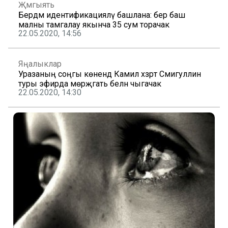
Җәмгыять
Бердәм идентификацияләү башлана: бер баш
малны тамгалау якынча 35 сум торачак
22.05.2020, 14:56
Яңалыклар
Уразаның соңгы көнендә Камил хәзрәт Сәмигуллин
туры эфирда мөрәҗәгать белән чыгачак
22.05.2020, 14:30