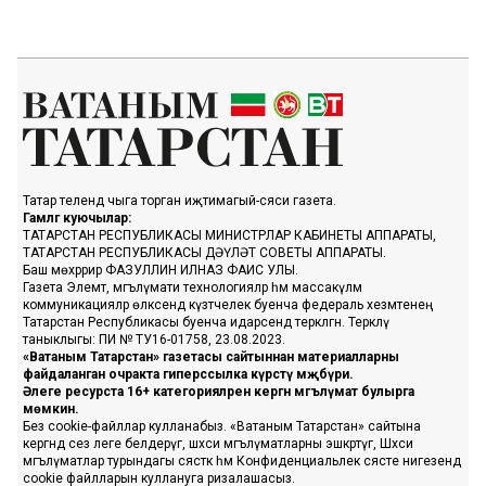
Татар телендә чыга торган иҗтимагый-сәяси газета.
Гамәлгә куючылар:
ТАТАРСТАН РЕСПУБЛИКАСЫ МИНИСТРЛАР КАБИНЕТЫ АППАРАТЫ,
ТАТАРСТАН РЕСПУБЛИКАСЫ ДӘҮЛӘТ СОВЕТЫ АППАРАТЫ.
Баш мөхәррир ФАЗУЛЛИН ИЛНАЗ ФАИС УЛЫ.
Газета Элемтә, мәгълүмати технологияләр һәм массакүләм
коммуникацияләр өлкәсендә күзәтчелек буенча федераль хезмәтенең
Татарстан Республикасы буенча идарәсендә теркәлгән. Теркәлү
таныклыгы: ПИ № ТУ16-01758, 23.08.2023.
«Ватаным Татарстан» газетасы сайтыннан материалларны
файдаланган очракта гиперссылка күрсәтү мәҗбүри.
Әлеге ресурста 16+ категорияләренә кергән мәгълүмат булырга
мөмкин.
Без cookie-файллар кулланабыз. «Ватаным Татарстан» сайтына
кергәндә сез әлеге белдерүгә, шәхси мәгълүматларны эшкәртүгә, Шәхси
мәгълүматлар турындагы сәясәткә һәм Конфиденциальлек сәясәте нигезендә
cookie файлларын куллануга ризалашасыз.