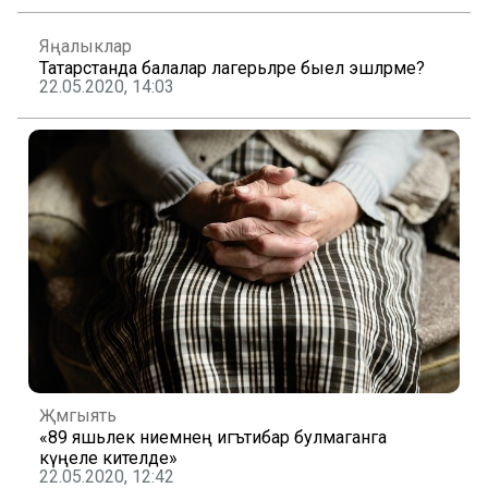
Яңалыклар
Татарстанда балалар лагерьләре быел эшләрме?
22.05.2020, 14:03
Җәмгыять
«89 яшьлек әниемнең игътибар булмаганга
күңеле кителде»
22.05.2020, 12:42