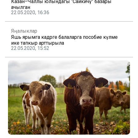
Казан–Чаллы юлындагы “Сайкичү” базары
ачылган
22.05.2020, 16:36
Яңалыклар
Яшь ярымга кадәрге балаларга пособие күләме
ике тапкыр арттырыла
22.05.2020, 15:52