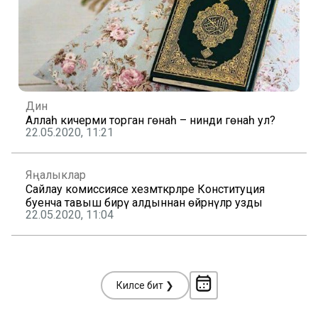
Дин
Аллаһ кичерми торган гөнаһ – нинди гөнаһ ул?
22.05.2020, 11:21
Яңалыклар
Сайлау комиссиясе хезмәткәрләре Конституция
буенча тавыш бирү алдыннан өйрәнүләр узды
22.05.2020, 11:04
Киләсе бит ❯