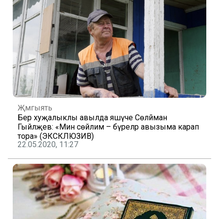
Җәмгыять
Бер хуҗалыклы авылда яшәүче Сөләйман
Гыйләҗев: «Мин сөйлим – бүреләр авызыма карап
тора» (ЭКСКЛЮЗИВ)
22.05.2020, 11:27