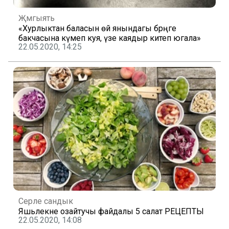
Җәмгыять
«Хурлыктан баласын өй янындагы бәрәңге
бакчасына күмеп куя, үзе каядыр китеп югала»
22.05.2020, 14:25
Серле сандык
Яшьлекне озайтучы файдалы 5 салат РЕЦЕПТЫ
22.05.2020, 14:08