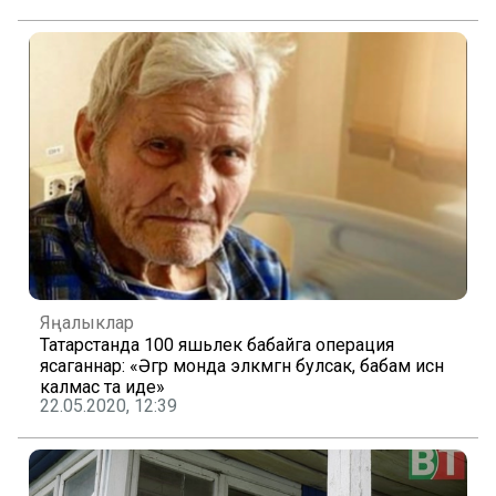
Яңалыклар
Татарстанда 100 яшьлек бабайга операция
ясаганнар: «Әгәр монда эләкмәгән булсак, бабам исән
калмас та иде»
22.05.2020, 12:39