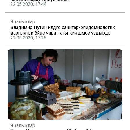
22.05.2020, 17:44
Яңалыклар
Владимир Путин илдәге санитар-эпидемиологик
вазгыятькә бәйле чираттагы киңәшмәсе уздырды
22.05.2020, 17:25
Яңалыклар