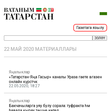
Газетага язылу
ЭЗЛӘҮ
22 МАЙ 2020 МАТЕРИАЛЛАРЫ
Яңалыклар
«Татарстан-Яңа Гасыр» каналы Ураза гаете вәгазен
онлайн күрсәтәчәк
22.05.2020, 18:27
Яңалыклар
Бакчачыларга уяу булу сорала: туфракта һәм
һавада кырау төшүе көтелә