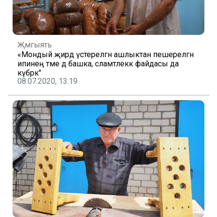
Җәмгыять
«Мондый җирдә үстерелгән ашлыктан пешерелгән
ипинең тәме дә башка, сәламәтлеккә файдасы да
күбрәк"
08.07.2020, 13:19