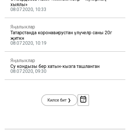
хыялы»
08.07.2020, 10:33
Яңалыклар
Татарстанда коронавирустан үлүчеләр саны 20гә
җиткән
08.07.2020, 10:19
Яңалыклар
Су кондызы бер хатын-кызга ташланган
08.07.2020, 09:30
Киләсе бит ❯