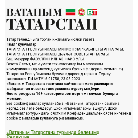
Татар телендә чыга торган иҗтимагый-сәяси газета.
Гамәлгә куючылар:
ТАТАРСТАН РЕСПУБЛИКАСЫ МИНИСТРЛАР КАБИНЕТЫ АППАРАТЫ,
ТАТАРСТАН РЕСПУБЛИКАСЫ ДӘҮЛӘТ СОВЕТЫ АППАРАТЫ.
Баш мөхәррир ФАЗУЛЛИН ИЛНАЗ ФАИС УЛЫ.
Газета Элемтә, мәгълүмати технологияләр һәм массакүләм
коммуникацияләр өлкәсендә күзәтчелек буенча федераль хезмәтенең
Татарстан Республикасы буенча идарәсендә теркәлгән. Теркәлү
таныклыгы: ПИ № ТУ16-01758, 23.08.2023.
«Ватаным Татарстан» газетасы сайтыннан материалларны
файдаланган очракта гиперссылка күрсәтү мәҗбүри.
Әлеге ресурста 16+ категорияләренә кергән мәгълүмат булырга
мөмкин.
Без cookie-файллар кулланабыз. «Ватаным Татарстан» сайтына
кергәндә сез әлеге белдерүгә, шәхси мәгълүматларны эшкәртүгә, Шәхси
мәгълүматлар турындагы сәясәткә һәм Конфиденциальлек сәясәте нигезендә
cookie файлларын куллануга ризалашасыз.
«Ватаным Татарстан» турында белешмә
Редакция