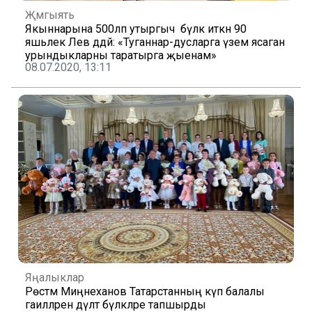
Җәмгыять
Якыннарына 500ләп утыргыч бүләк иткән 90
яшьлек Лев дәдәй: «Туганнар-дусларга үзем ясаган
урындыкларны таратырга җыенам»
08.07.2020, 13:11
Яңалыклар
Рөстәм Миңнеханов Татарстанның күп балалы
гаиләләренә дәүләт бүләкләре тапшырды