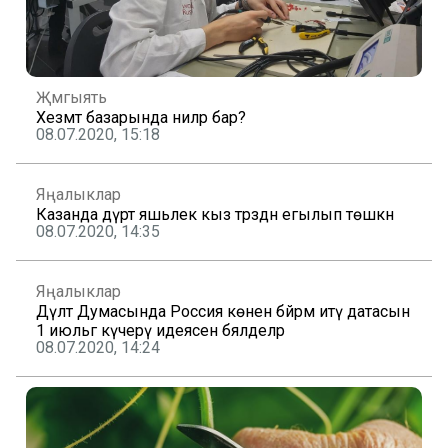
Җәмгыять
Хезмәт базарында ниләр бар?
08.07.2020, 15:18
Яңалыклар
Казанда дүрт яшьлек кыз тәрәзәдән егылып төшкән
08.07.2020, 14:35
Яңалыклар
Дәүләт Думасында Россия көнен бәйрәм итү датасын
1 июльгә күчерү идеясен бәяләделәр
08.07.2020, 14:24