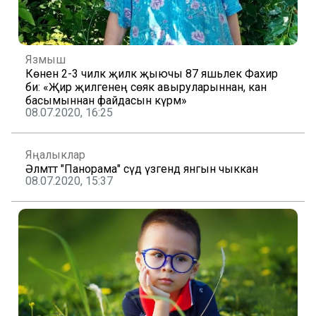
Язмыш
Көненә 2-3 чиләк җиләк җыючы 87 яшьлек Фахирә
әби: «Җир җиләгенең сөяк авыруларыннан, кан
басымыннан файдасын күрәм»
08.07.2020, 16:25
Яңалыклар
Әлмәттә "Панорама" сәүдә үзәгендә янгын чыккан
08.07.2020, 15:37