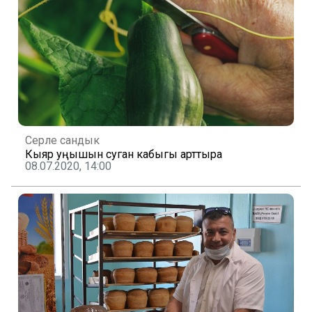
Серле сандык
Кыяр уңышын суган кабыгы арттыра
08.07.2020, 14:00