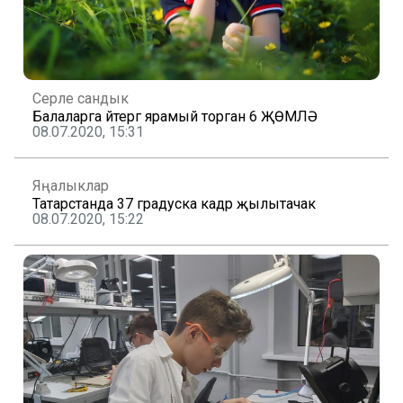
Серле сандык
Балаларга әйтергә ярамый торган 6 ҖӨМЛӘ
08.07.2020, 15:31
Яңалыклар
Татарстанда 37 градуска кадәр җылытачак
08.07.2020, 15:22