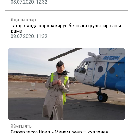
08.07.2020, 12:32
Яңалыклар
Татарстанда коронавирус белән авыручылар саны
кими
08.07.2020, 11:32
Җәмгыять
Стюардесса Наилә: «Минем һөнәр – күпләрнең