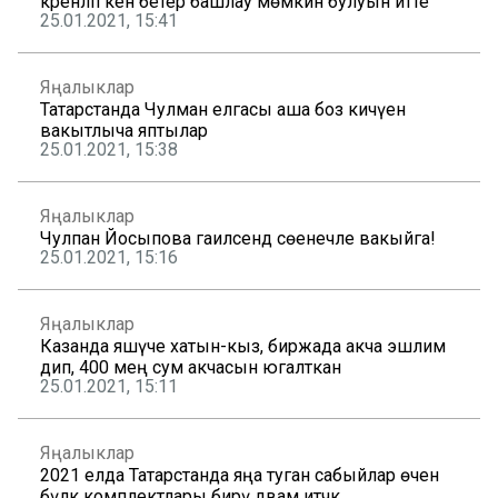
әкренләп кенә бетерә башлау мөмкин булуын әйтте
25.01.2021, 15:41
Яңалыклар
Татарстанда Чулман елгасы аша боз кичүен
вакытлыча яптылар
25.01.2021, 15:38
Яңалыклар
Чулпан Йосыпова гаиләсендә сөенечле вакыйга!
25.01.2021, 15:16
Яңалыклар
Казанда яшәүче хатын-кыз, биржада акча эшлим
дип, 400 мең сум акчасын югалткан
25.01.2021, 15:11
Яңалыклар
2021 елда Татарстанда яңа туган сабыйлар өчен
бүләк комплектлары бирү дәвам итәчәк