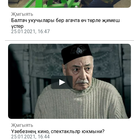
Җәмгыять
Балтач укучылары бер агачта өч төрле җимеш
үстерә
25.01.2021, 16:47
Җәмгыять
Үзебезнең кино, спектакльләр юкмыни?
25.01.2021, 16:44