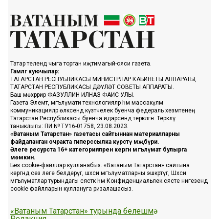
Татар телендә чыга торган иҗтимагый-сәяси газета.
Гамәлгә куючылар:
ТАТАРСТАН РЕСПУБЛИКАСЫ МИНИСТРЛАР КАБИНЕТЫ АППАРАТЫ,
ТАТАРСТАН РЕСПУБЛИКАСЫ ДӘҮЛӘТ СОВЕТЫ АППАРАТЫ.
Баш мөхәррир ФАЗУЛЛИН ИЛНАЗ ФАИС УЛЫ.
Газета Элемтә, мәгълүмати технологияләр һәм массакүләм
коммуникацияләр өлкәсендә күзәтчелек буенча федераль хезмәтенең
Татарстан Республикасы буенча идарәсендә теркәлгән. Теркәлү
таныклыгы: ПИ № ТУ16-01758, 23.08.2023.
«Ватаным Татарстан» газетасы сайтыннан материалларны
файдаланган очракта гиперссылка күрсәтү мәҗбүри.
Әлеге ресурста 16+ категорияләренә кергән мәгълүмат булырга
мөмкин.
Без cookie-файллар кулланабыз. «Ватаным Татарстан» сайтына
кергәндә сез әлеге белдерүгә, шәхси мәгълүматларны эшкәртүгә, Шәхси
мәгълүматлар турындагы сәясәткә һәм Конфиденциальлек сәясәте нигезендә
cookie файлларын куллануга ризалашасыз.
«Ватаным Татарстан» турында белешмә
Редакция