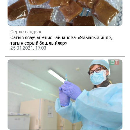
Серле сандык
Сагыз ясаучы Әнисә Гайнанова: «Язмагыз инде,
тагын сорый башлыйлар»
25.01.2021, 17:03