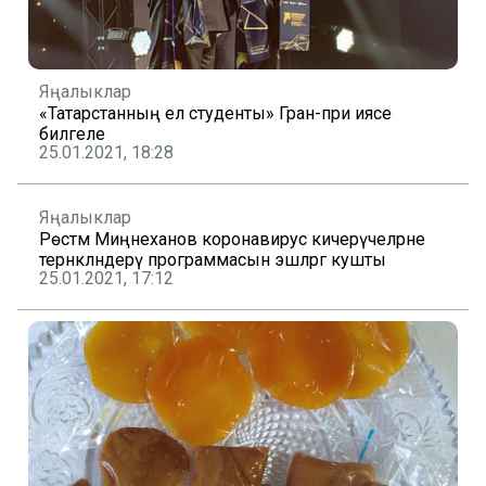
Яңалыклар
«Татарстанның ел студенты» Гран-при иясе
билгеле
25.01.2021, 18:28
Яңалыклар
Рөстәм Миңнеханов коронавирус кичерүчеләрне
тернәкләндерү программасын эшләргә кушты
25.01.2021, 17:12