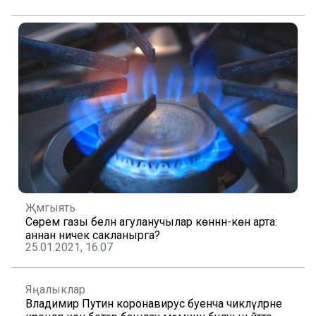
Җәмгыять
Сөрем газы белән агуланучылар көннән-көн арта:
аннан ничек сакланырга?
25.01.2021, 16:07
Яңалыклар
Владимир Путин коронавирус буенча чикләүләрне