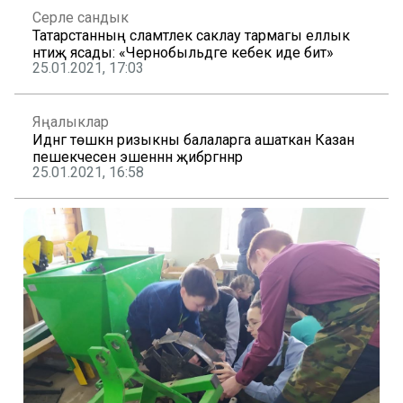
Серле сандык
Татарстанның сәламәтлек саклау тармагы еллык
нәтиҗә ясады: «Чернобыльдәге кебек иде бит»
25.01.2021, 17:03
Яңалыклар
Идәнгә төшкән ризыкны балаларга ашаткан Казан
пешекчесен эшеннән җибәргәннәр
25.01.2021, 16:58