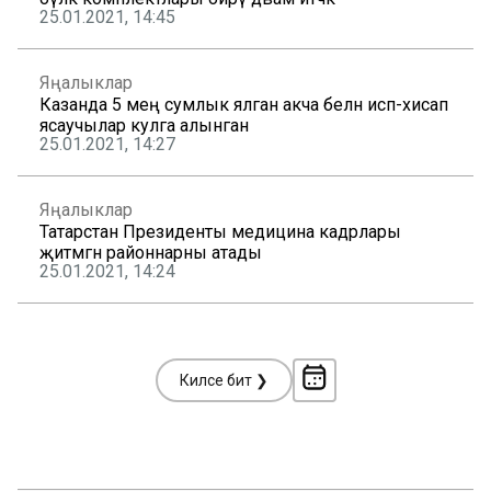
25.01.2021, 14:45
Яңалыклар
Казанда 5 мең сумлык ялган акча белән исәп-хисап
ясаучылар кулга алынган
25.01.2021, 14:27
Яңалыклар
Татарстан Президенты медицина кадрлары
җитмәгән районнарны атады
25.01.2021, 14:24
Киләсе бит ❯