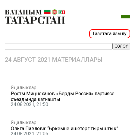
Газетага язылу
ЭЗЛӘҮ
24 АВГУСТ 2021 МАТЕРИАЛЛАРЫ
Яңалыклар
Рөстәм Миңнеханов «Бердәм Россия» партиясе
съездында катнашты
24.08.2021, 21:50
Яңалыклар
Ольга Павлова: “Һәркемне ишетергә тырыштык”
24.08.2021, 21:05