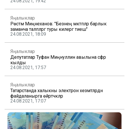
24.08.2021, 19:42
Яңалыклар
Рөстәм Миңнеханов: "Безнең мәктәпләр барлык
заманча таләпләргә туры килергә тиеш"
24.08.2021, 18:09
Яңалыклар
Депутатлар Туфан Миңнуллин авылына сәфәр
кылды
24.08.2021, 17:57
Яңалыклар
Татарстанда халыкны электрон хезмәтләрдән
файдаланырга өйрәтәчәкләр
24.08.2021, 17:07