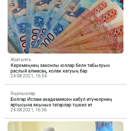
Җәмгыять
Керемеңнең законлы юллар белән табылуын
раслый алмасаң, колак кагуың бар
24.08.2021, 16:54
Яңалыклар
Болгар Ислам академиясенә кабул итүчеләрнең
яртысына якынын татарлар тәшкил итә
24.08.2021, 16:36