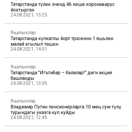
Татарстанда тәүлек эчендә 46 кеше коронавирус
йоктырган
24.08.2021, 15:25
Яңалыклар
Татарстанда күпкатлы йорт тәрәзәсеннән 1 яшьлек
малай егылып төшкән
24.08.2021, 14:01
Яңалыклар
Татарстанда "Игътибар – балалар!" дигән акция
башланды
24.08.2021, 13:05
Яңалыклар
Владимир Путин пенсионерларга 10 мең сум түләү
турындагы указга кул куйды
24.08.2021, 12:45