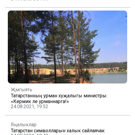
Җәмгыять
Татарстанның урман хуҗалыгы министры:
«Кермик әле урманнарга!»
24.08.2021, 19:52
Яңалыклар
Татарстан символларын халык сайлаячак