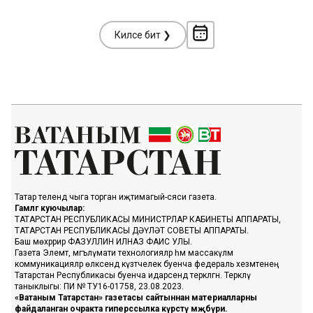
Киләсе бит ❯
Татар телендә чыга торган иҗтимагый-сәяси газета.
Гамәлгә куючылар:
ТАТАРСТАН РЕСПУБЛИКАСЫ МИНИСТРЛАР КАБИНЕТЫ АППАРАТЫ,
ТАТАРСТАН РЕСПУБЛИКАСЫ ДӘҮЛӘТ СОВЕТЫ АППАРАТЫ.
Баш мөхәррир ФАЗУЛЛИН ИЛНАЗ ФАИС УЛЫ.
Газета Элемтә, мәгълүмати технологияләр һәм массакүләм
коммуникацияләр өлкәсендә күзәтчелек буенча федераль хезмәтенең
Татарстан Республикасы буенча идарәсендә теркәлгән. Теркәлү
таныклыгы: ПИ № ТУ16-01758, 23.08.2023.
«Ватаным Татарстан» газетасы сайтыннан материалларны
файдаланган очракта гиперссылка күрсәтү мәҗбүри.