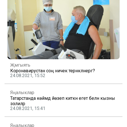
Җәмгыять
Коронавирустан соң ничек тернәкләнергә?
24.08.2021, 15:52
Яңалыклар
Татарстанда көймәдә йөзеп киткән егет белән кызны
эзлиләр
24.08.2021, 15:41
Яңалыклар