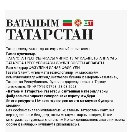
Татар телендә чыга торган иҗтимагый-сәяси газета.
Гамәлгә куючылар:
ТАТАРСТАН РЕСПУБЛИКАСЫ МИНИСТРЛАР КАБИНЕТЫ АППАРАТЫ,
ТАТАРСТАН РЕСПУБЛИКАСЫ ДӘҮЛӘТ СОВЕТЫ АППАРАТЫ.
Баш мөхәррир ФАЗУЛЛИН ИЛНАЗ ФАИС УЛЫ.
Газета Элемтә, мәгълүмати технологияләр һәм массакүләм
коммуникацияләр өлкәсендә күзәтчелек буенча федераль хезмәтенең
Татарстан Республикасы буенча идарәсендә теркәлгән. Теркәлү
таныклыгы: ПИ № ТУ16-01758, 23.08.2023.
«Ватаным Татарстан» газетасы сайтыннан материалларны
файдаланган очракта гиперссылка күрсәтү мәҗбүри.
Әлеге ресурста 16+ категорияләренә кергән мәгълүмат булырга
мөмкин.
Без cookie-файллар кулланабыз. «Ватаным Татарстан» сайтына
кергәндә сез әлеге белдерүгә, шәхси мәгълүматларны эшкәртүгә, Шәхси
мәгълүматлар турындагы сәясәткә һәм Конфиденциальлек сәясәте нигезендә
cookie файлларын куллануга ризалашасыз.