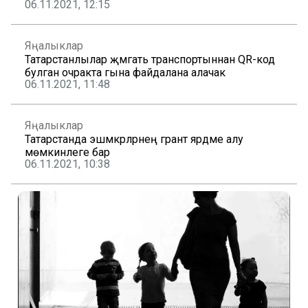
06.11.2021, 12:15
Яңалыклар
Татарстанлылар җәмәгать транспортыннан QR-код
булган очракта гына файдалана алачак
06.11.2021, 11:48
Яңалыклар
Татарстанда эшмәкәрләрнең грант ярдәме алу
мөмкинлеге бар
06.11.2021, 10:38