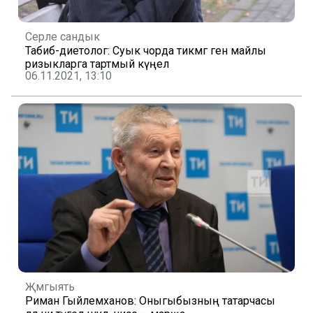
Серле сандык
Табиб-диетолог: Суык чорда тикмәгә генә майлы
ризыкларга тартмый күңел
06.11.2021, 13:10
Җәмгыять
Риман Гыйлемханов: Оныгыбызның татарчасы