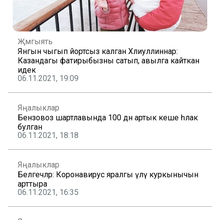
Җәмгыять
Янгын чыгып йортсыз калган Хәлиуллиннар:
Казандагы фатирыбызны сатып, авылга кайткан
идек
06.11.2021, 19:09
Яңалыклар
Бензовоз шартлавында 100 дән артык кеше һәлак
булган
06.11.2021, 18:18
Яңалыклар
Белгечләр: Коронавирус яралгы үлү куркынычын
арттыра
06.11.2021, 16:35