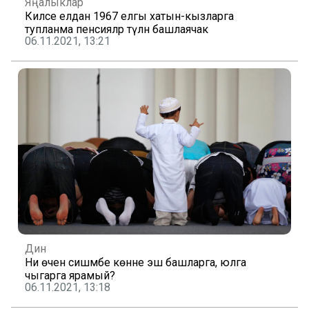
Яңалыклар
Киләсе елдан 1967 елгы хатын-кызларга
тупланма пенсияләр түләнә башлаячак
06.11.2021, 13:21
Дин
Ни өчен сишәмбе көнне эш башларга, юлга
чыгарга ярамый?
06.11.2021, 13:18