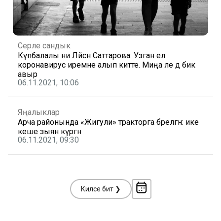
Серле сандык
Күпбалалы әни Ләйсән Саттарова: Узган ел
коронавирус иремне алып китте. Миңа әле дә бик
авыр
06.11.2021, 10:06
Яңалыклар
Арча районында «Жигули» тракторга бәрелгән: ике
кеше зыян күргән
06.11.2021, 09:30
Киләсе бит ❯