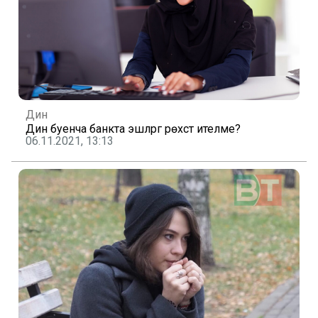
Дин
Дин буенча банкта эшләргә рөхсәт ителәме?
06.11.2021, 13:13