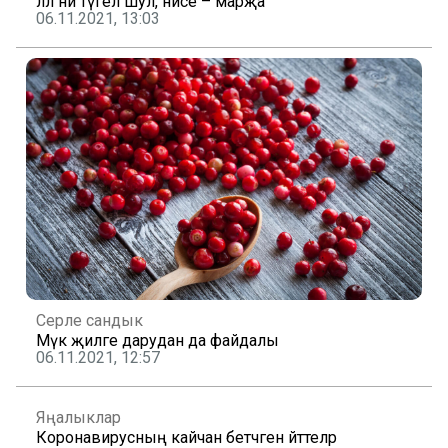
әллә ни түгел шул, әнисе – марҗа
06.11.2021, 13:03
Серле сандык
Мүк җиләге дарудан да файдалы
06.11.2021, 12:57
Яңалыклар
Коронавирусның кайчан бетәчәген әйттеләр