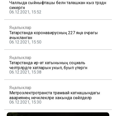
Чаллыда сыйныфташы белән талашкан кыз тәрәзәдән
сикергән
06.12.2021, 15:52
Яңалыклар
Татарстанда коронавирусның 227 яңа очрагы
ачыкланган
06.12.2021, 15:50
Яңалыклар
Татарстанда ир-ат хатынының социаль
челтәрләрдәге хатларын укып, буып үтергән
06.12.2021, 15:38
Яңалыклар
Метроэлектротранста трамвай катнашындагы
авариянең нечкәлекләре хакында сөйләделәр
06.12.2021, 15:30