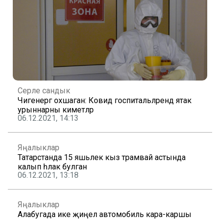
Серле сандык
Чигенергә охшаган: Ковид госпитальләрендә ятак
урыннарны киметәләр
06.12.2021, 14:13
Яңалыклар
Татарстанда 15 яшьлек кыз трамвай астында
калып һәлак булган
06.12.2021, 13:18
Яңалыклар
Алабугада ике җиңел автомобиль кара-каршы