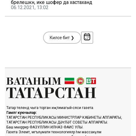
бәрелешкән, ике шофер да хастаханәдә
06.12.2021, 13:02
Киләсе бит ❯
Татар телендә чыга торган иҗтимагый-сәяси газета.
Гамәлгә куючылар:
ТАТАРСТАН РЕСПУБЛИКАСЫ МИНИСТРЛАР КАБИНЕТЫ АППАРАТЫ,
ТАТАРСТАН РЕСПУБЛИКАСЫ ДӘҮЛӘТ СОВЕТЫ АППАРАТЫ.
Баш мөхәррир ФАЗУЛЛИН ИЛНАЗ ФАИС УЛЫ.
Газета Элемтә, мәгълүмати технологияләр һәм массакүләм