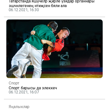
Татарстанда яшәүчеләр җирле үзидарә органнары
эшчәнлегенең нәтиҗәсен бәяли ала
06.12.2021, 16:30
Спорт
Спорт: барысы да элеккечә
06.12.2021, 16:07
Яңалыклар