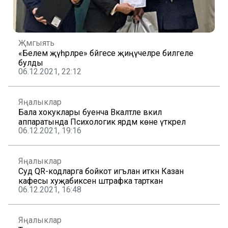
Җәмгыять
«Белем җәүһәрләре» бәйгесе җиңүчеләре билгеле
булды
06.12.2021, 22:12
Яңалыклар
Бала хокуклары буенча Вәкаләтле вәкил
аппаратында Психологик ярдәм көне үткәрелә
06.12.2021, 19:16
Яңалыклар
Суд QR-кодларга бойкот игълан иткән Казан
кафесы хуҗабикәсен штрафка тарткан
06.12.2021, 16:48
Яңалыклар