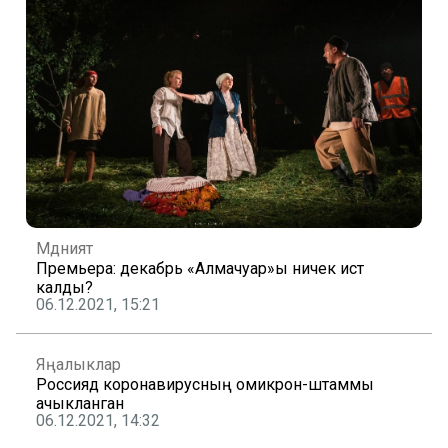
Мәдәният
Премьера: декабрь «Алмачуар»ы ничек истә
калды?
06.12.2021, 15:21
Яңалыклар
Россиядә коронавирусның омикрон-штаммы
ачыкланган
06.12.2021, 14:32