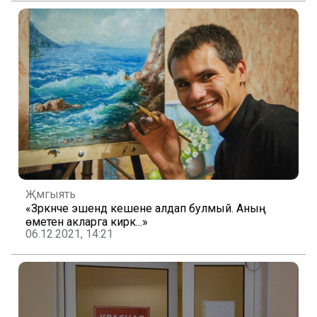
Җәмгыять
«Зәркәнче эшендә кешене алдап булмый. Аның
өметен акларга кирәк...»
06.12.2021, 14:21