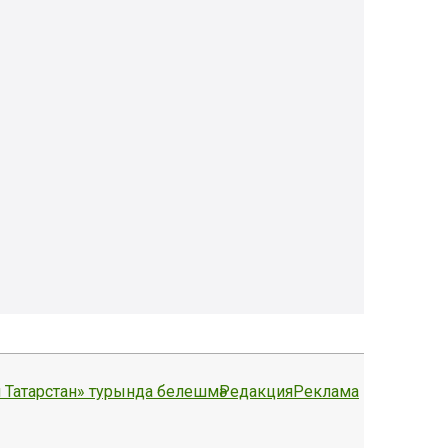
 Татарстан» турында белешмә
Редакция
Реклама