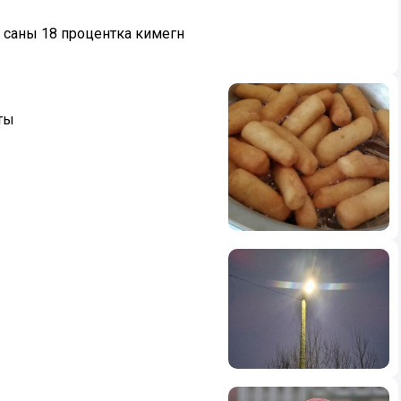
саны 18 процентка кимегән
ты