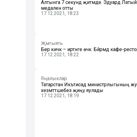
Алтынга 7 секунд җитмәде. Эдуард Латы
медален отты
17.12.2021, 18:23
Җәмгыять
Бер кичкә – иртәнге өчкә. Бәйрәмдә кафе-ре
17.12.2021, 18:22
Яңалыклар
Татарстан Икътисад министрлыгының жу
хезмәттәшебез җиңү яулады
17.12.2021, 18:19