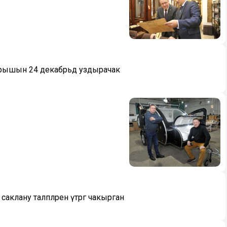
рышын 24 декабрьдә уздырачак
саклану таләпләрен үтәргә чакырган