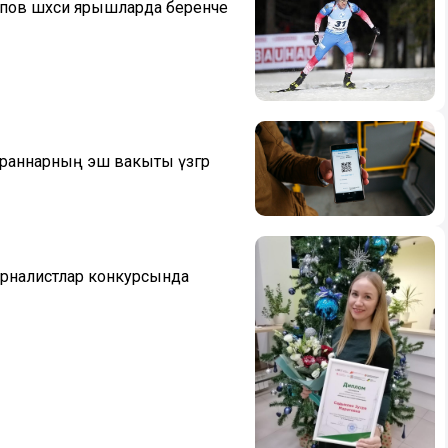
йпов шәхси ярышларда беренче
стораннарның эш вакыты үзгәрә
рналистлар конкурсында