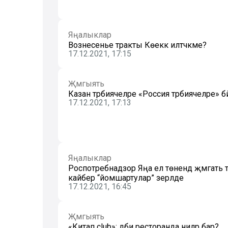
Яңалыклар
Вознесенье тракты Көеккә илтәчәкме?
17.12.2021, 17:15
Җәмгыять
Казан тәрбиячеләре «Россия тәрбиячеләре» бә
17.12.2021, 17:13
Яңалыклар
Роспотребнадзор Яңа ел төнендә җәмәгать 
кайбер “йомшартулар” әзерләде
17.12.2021, 16:45
Җәмгыять
«Китап club»: әдәби ресторанда ниләр бар?