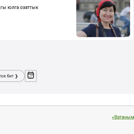
гы юлга озаттык
ләсе бит ❯
«Ватаным