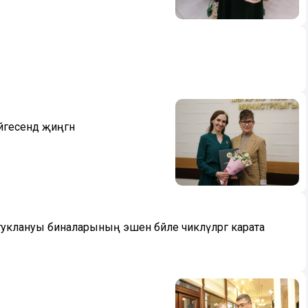
йгесендә җиңгән
туклануы биналарының эшенә бәйле чикләүләргә карата