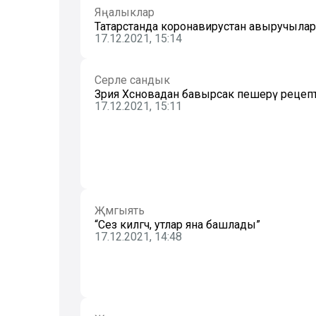
Яңалыклар
Татарстанда коронавирустан авыручылар 
17.12.2021, 15:14
Серле сандык
Зәрия Хәсәновадан бавырсак пешерү рецеп
17.12.2021, 15:11
Җәмгыять
“Сез килгәч, утлар яна башлады”
17.12.2021, 14:48