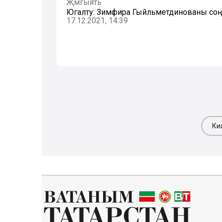
Җәмгыять
Югалту: Зимфира Гыйльметдинованы соң
17.12.2021, 14:39
Ки