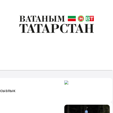
емсызлык