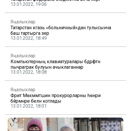
13.01.2022, 19:06
Яңалыклар
Татарстан кәгазь «больничный»дан тулысынча
баш тартырга әзер
13.01.2022, 18:49
Яңалыклар
Компьютерның клавиатуралары бәдрәфтән
пычраграк булуын ачыклаганнар
13.01.2022, 18:08
Яңалыклар
Фәрит Мөхәммәтшин прокурорларны һөнәри
бәйрәмнәре белән котлады
13.01.2022, 18:01