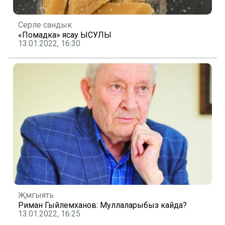
Серле сандык
«Помадка» ясау ЫСУЛЫ
13.01.2022, 16:30
Җәмгыять
Риман Гыйлемханов: Муллаларыбыз кайда?
13.01.2022, 16:25