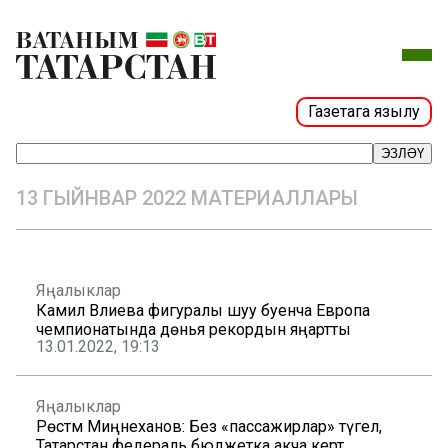
Газетага язылу
ЭЗЛӘҮ
13 ГЫЙНВАР 2022 МАТЕРИАЛЛАРЫ
Яңалыклар
Камилә Вәлиева фигуралы шуу буенча Европа
чемпионатында дөнья рекордын яңартты
13.01.2022, 19:13
Яңалыклар
Рөстәм Миңнеханов: Без «пассажирлар» түгел,
Татарстан федераль бюджетка акча кертә