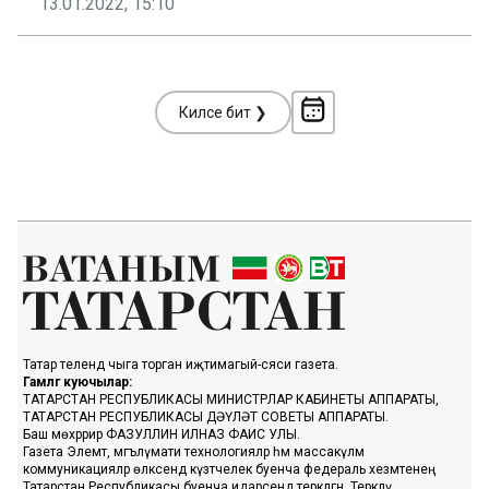
13.01.2022, 15:10
Киләсе бит ❯
Татар телендә чыга торган иҗтимагый-сәяси газета.
Гамәлгә куючылар:
ТАТАРСТАН РЕСПУБЛИКАСЫ МИНИСТРЛАР КАБИНЕТЫ АППАРАТЫ,
ТАТАРСТАН РЕСПУБЛИКАСЫ ДӘҮЛӘТ СОВЕТЫ АППАРАТЫ.
Баш мөхәррир ФАЗУЛЛИН ИЛНАЗ ФАИС УЛЫ.
Газета Элемтә, мәгълүмати технологияләр һәм массакүләм
коммуникацияләр өлкәсендә күзәтчелек буенча федераль хезмәтенең
Татарстан Республикасы буенча идарәсендә теркәлгән. Теркәлү