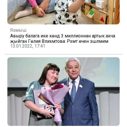
Язмыш
Авыру балага ике көндә 3 миллионнан артык акча
җыйган Гөлия Вәлиәхмәтова: Рәхмәт өчен эшләмим
13.01.2022, 17:41