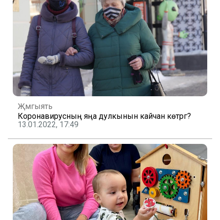
Җәмгыять
Коронавирусның яңа дулкынын кайчан көтәргә?
13.01.2022, 17:49