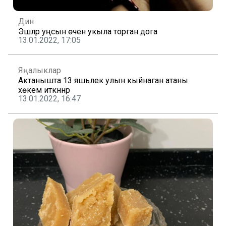
Дин
Эшләр уңсын өчен укыла торган дога
13.01.2022, 17:05
Яңалыклар
Актанышта 13 яшьлек улын кыйнаган атаны
хөкем иткәннәр
13.01.2022, 16:47