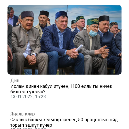
Дин
Ислам динен кабул итүнең 1100 еллыгы ничек
билгеләп үтеләчәк?
13.01.2022, 15:23
Яңалыклар
Саклык банкы хезмәткәрләренең 50 процентын өйдә
торып эшләүгә күчерә