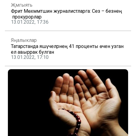
Җәмгыять
Фәрит Мөхәммәтшин журналистларга: Сез – безнең
прокурорлар
13.01.2022, 17:36
Яңалыклар
Татарстанда яшәүчеләрнең 41 проценты өчен узган
ел авыррак булган
13.01.2022, 17:10