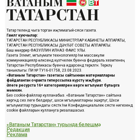
Татар телендә чыга торган иҗтимагый-сәяси газета.
Гамәлгә куючылар:
ТАТАРСТАН РЕСПУБЛИКАСЫ МИНИСТРЛАР КАБИНЕТЫ АППАРАТЫ,
ТАТАРСТАН РЕСПУБЛИКАСЫ ДӘҮЛӘТ СОВЕТЫ АППАРАТЫ.
Баш мөхәррир ФАЗУЛЛИН ИЛНАЗ ФАИС УЛЫ.
Газета Элемтә, мәгълүмати технологияләр һәм массакүләм
коммуникацияләр өлкәсендә күзәтчелек буенча федераль хезмәтенең
Татарстан Республикасы буенча идарәсендә теркәлгән. Теркәлү
таныклыгы: ПИ № ТУ16-01758, 23.08.2023.
«Ватаным Татарстан» газетасы сайтыннан материалларны
файдаланган очракта гиперссылка күрсәтү мәҗбүри.
Әлеге ресурста 16+ категорияләренә кергән мәгълүмат булырга
мөмкин.
Без cookie-файллар кулланабыз. «Ватаным Татарстан» сайтына
кергәндә сез әлеге белдерүгә, шәхси мәгълүматларны эшкәртүгә, Шәхси
мәгълүматлар турындагы сәясәткә һәм Конфиденциальлек сәясәте нигезендә
cookie файлларын куллануга ризалашасыз.
«Ватаным Татарстан» турында белешмә
Редакция
Реклама