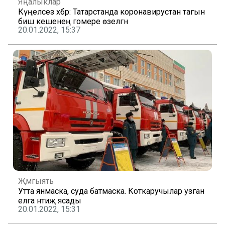
Яңалыклар
Күңелсез хәбәр: Татарстанда коронавирустан тагын
биш кешенең гомере өзелгән
20.01.2022, 15:37
Җәмгыять
Утта янмаска, суда батмаска. Коткаручылар узган
елга нәтиҗә ясады
20.01.2022, 15:31