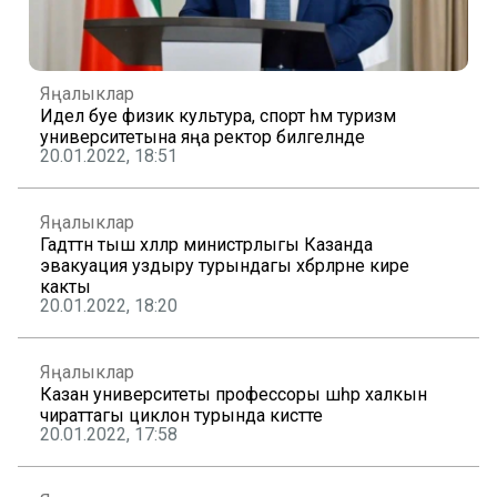
Яңалыклар
Идел буе физик культура, спорт һәм туризм
университетына яңа ректор билгеләнде
20.01.2022, 18:51
Яңалыклар
Гадәттән тыш хәлләр министрлыгы Казанда
эвакуация уздыру турындагы хәбәрләрне кире
какты
20.01.2022, 18:20
Яңалыклар
Казан университеты профессоры шәһәр халкын
чираттагы циклон турында кисәтте
20.01.2022, 17:58