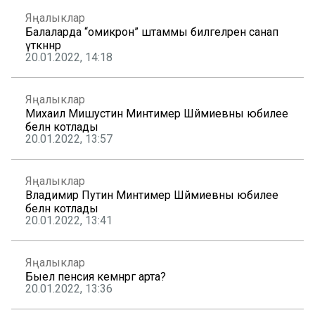
Яңалыклар
Балаларда “омикрон” штаммы билгеләрен санап
үткәннәр
20.01.2022, 14:18
Яңалыклар
Михаил Мишустин Минтимер Шәймиевны юбилее
белән котлады
20.01.2022, 13:57
Яңалыклар
Владимир Путин Минтимер Шәймиевны юбилее
белән котлады
20.01.2022, 13:41
Яңалыклар
Быел пенсия кемнәргә арта?
20.01.2022, 13:36