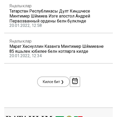
Яңалыклар
Татарстан Республикасы Дәүләт Киңәшчесе
Минтимер Шәймиев Изге апостол Андрей
Первозванный ордены белән бүләкләнде
20.01.2022, 12:58
Яңалыклар
Марат Хөснуллин Казанга Минтимер Шәймиевне
85 яшьлек юбилее белән котларга килде
20.01.2022, 12:34
Киләсе бит ❯