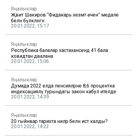
Яңалыклар
Җәвит Шакиров “Фидакарь хезмәт өчен” медале
белән бүләкләнгән
20.01.2022, 15:17
Яңалыклар
Республика балалар хастаханәсендә 41 бала
ковидтан дәвалана
20.01.2022, 15:06
Яңалыклар
Думада 2022 елда пенсияләрне 8,6 процентка
индексацияләү турындагы закон кабул ителде
20.01.2022, 14:39
Яңалыклар
20 гыйнвар тарихта ниләр белән истә калды?
20.01.2022, 14:22