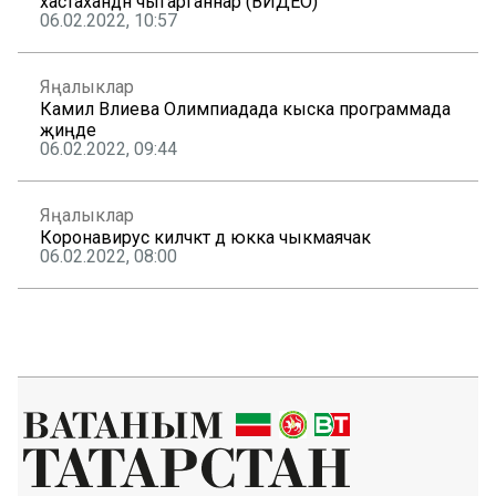
хастаханәдән чыгарганнар (ВИДЕО)
06.02.2022, 10:57
Яңалыклар
Камилә Вәлиева Олимпиадада кыска программада
җиңде
06.02.2022, 09:44
Яңалыклар
Коронавирус киләчәктә дә юкка чыкмаячак
06.02.2022, 08:00