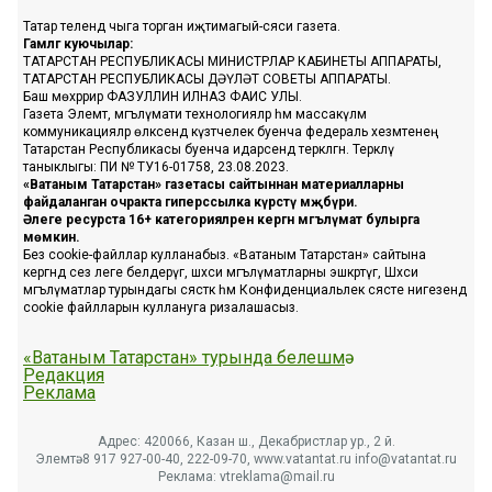
Татар телендә чыга торган иҗтимагый-сәяси газета.
Гамәлгә куючылар:
ТАТАРСТАН РЕСПУБЛИКАСЫ МИНИСТРЛАР КАБИНЕТЫ АППАРАТЫ,
ТАТАРСТАН РЕСПУБЛИКАСЫ ДӘҮЛӘТ СОВЕТЫ АППАРАТЫ.
Баш мөхәррир ФАЗУЛЛИН ИЛНАЗ ФАИС УЛЫ.
Газета Элемтә, мәгълүмати технологияләр һәм массакүләм
коммуникацияләр өлкәсендә күзәтчелек буенча федераль хезмәтенең
Татарстан Республикасы буенча идарәсендә теркәлгән. Теркәлү
таныклыгы: ПИ № ТУ16-01758, 23.08.2023.
«Ватаным Татарстан» газетасы сайтыннан материалларны
файдаланган очракта гиперссылка күрсәтү мәҗбүри.
Әлеге ресурста 16+ категорияләренә кергән мәгълүмат булырга
мөмкин.
Без cookie-файллар кулланабыз. «Ватаным Татарстан» сайтына
кергәндә сез әлеге белдерүгә, шәхси мәгълүматларны эшкәртүгә, Шәхси
мәгълүматлар турындагы сәясәткә һәм Конфиденциальлек сәясәте нигезендә
cookie файлларын куллануга ризалашасыз.
«Ватаным Татарстан» турында белешмә
Редакция
Реклама
Адрес: 420066, Казан ш., Декабристлар ур., 2 й.
Элемтә: 8 917 927-00-40, 222-09-70, www.vatantat.ru info@vatantat.ru
Реклама: vtreklama@mail.ru