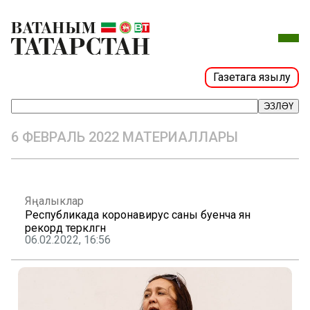
Газетага язылу
ЭЗЛӘҮ
6 ФЕВРАЛЬ 2022 МАТЕРИАЛЛАРЫ
Яңалыклар
Республикада коронавирус саны буенча янә
рекорд теркәлгән
06.02.2022, 16:56