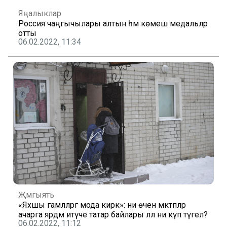
Яңалыклар
Россия чаңгычылары алтын һәм көмеш медальләр
отты
06.02.2022, 11:34
Җәмгыять
«Яхшы гамәлләргә мода кирәк»: ни өчен мәктәпләр
ачарга ярдәм итүче татар байлары әллә ни күп түгел?
06.02.2022, 11:12