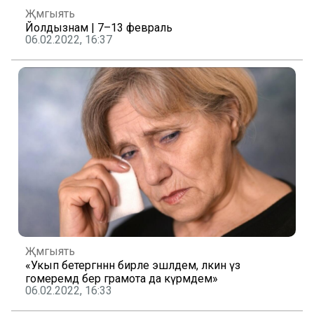
Җәмгыять
Йолдызнамә | 7–13 февраль
06.02.2022, 16:37
Җәмгыять
«Укып бетергәннән бирле эшләдем, ләкин үз
гомеремдә бер грамота да күрмәдем»
06.02.2022, 16:33