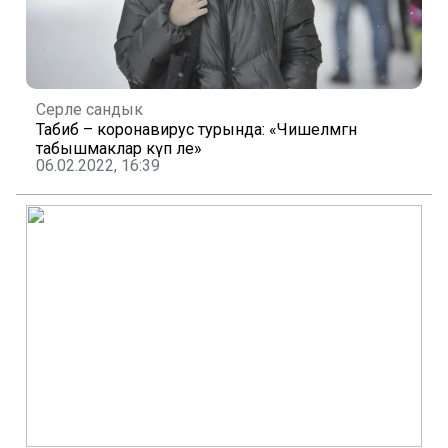
Серле сандык
Табиб – коронавирус турында: «Чишелмәгән
табышмаклар күп әле»
06.02.2022, 16:39