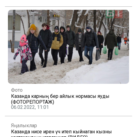
Фото
Казанда карның бер айлык нормасы яуды
(ФОТОРЕПОРТАЖ)
06.02.2022, 11:01
Яңалыклар
Казанда әнисе иренә үч итеп кыйнаган кызны