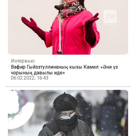
Интервью
Вафирә Гыйззәтуллинаның кызы Камилә: «Әни үз
чорының давылы иде»
06.02.2022, 16:43