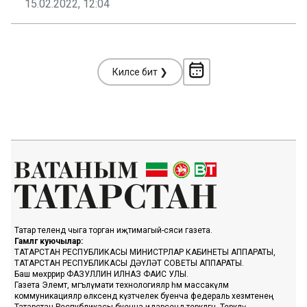
15.02.2022, 12:04
Киләсе бит ❯
Татар телендә чыга торган иҗтимагый-сәяси газета.
Гамәлгә куючылар:
ТАТАРСТАН РЕСПУБЛИКАСЫ МИНИСТРЛАР КАБИНЕТЫ АППАРАТЫ,
ТАТАРСТАН РЕСПУБЛИКАСЫ ДӘҮЛӘТ СОВЕТЫ АППАРАТЫ.
Баш мөхәррир ФАЗУЛЛИН ИЛНАЗ ФАИС УЛЫ.
Газета Элемтә, мәгълүмати технологияләр һәм массакүләм
коммуникацияләр өлкәсендә күзәтчелек буенча федераль хезмәтенең