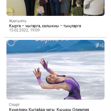
Җәмгыять
Кырга – чыгарга, халыкны – тыңларга
15.02.2022, 19:09
Спорт
Күңелнең Кытайда чагы: Кышкы Олимпия