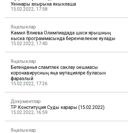
Уеннары ахырына якынлаша
15.02.2022, 17:58
Яңалыклар
Камилә Вәлиева Олимпиадада шәхси ярышның
кыска программасында беренчелекне яулады
15.02.2022, 17:40
Яңалыклар
Бөтендөнья сәламәтлек саклау оешмасы
коронавирусның яңа мутацияләре буласын
фаразлый
15.02.2022, 17:26
Документлар
ТР Конституция Суды карары (15.02.2022)
15.02.2022, 16:59
Яңалыклар