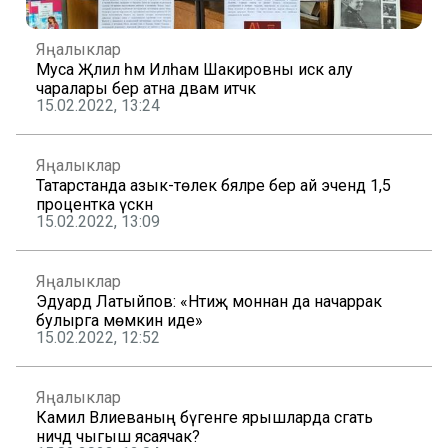
Яңалыклар
Муса Җәлил һәм Илһам Шакировны искә алу
чаралары бер атна дәвам итәчәк
15.02.2022, 13:24
Яңалыклар
Татарстанда азык-төлек бәяләре бер ай эчендә 1,5
процентка үскән
15.02.2022, 13:09
Яңалыклар
Эдуард Латыйпов: «Нәтиҗә моннан да начаррак
булырга мөмкин иде»
15.02.2022, 12:52
Яңалыклар
Камилә Вәлиеваның бүгенге ярышларда сәгать
ничәдә чыгыш ясаячак?