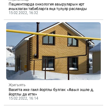
Пациентларда онкология авыруларын иртә
ачыклаган табибларга яңа түләүләр расланды
15.02.2022, 16:32
Җәмгыять
Вахитта ике гаилә йортлы булган: «Авыл эшле дә,
йортлы да итте»
15.02.2022, 16:14