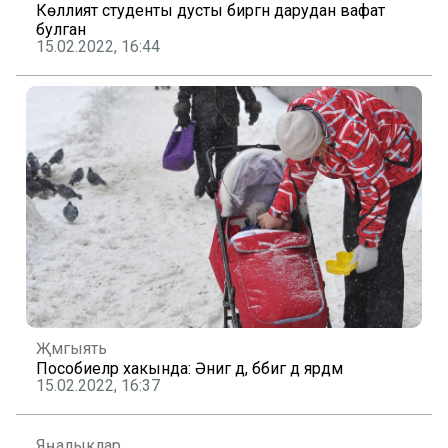
Көллият студенты дусты биргән дарудан вафат
булган
15.02.2022, 16:44
Җәмгыять
Пособиеләр хакында: Әнигә дә, бәбигә дә ярдәм
15.02.2022, 16:37
Яңалыклар