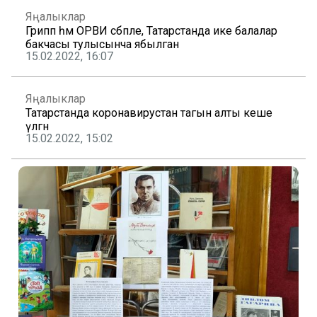
Яңалыклар
Грипп һәм ОРВИ сәбәпле, Татарстанда ике балалар
бакчасы тулысынча ябылган
15.02.2022, 16:07
Яңалыклар
Татарстанда коронавирустан тагын алты кеше
үлгән
15.02.2022, 15:02