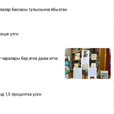
 балалар бакчасы тулысынча ябылган
еше үлгән
чаралары бер атна дәвам итәчәк
дә 1,5 процентка үскән