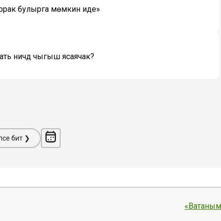
аррак булырга мөмкин иде»
ать ничәдә чыгыш ясаячак?
ләсе бит ❯
«Ватаным