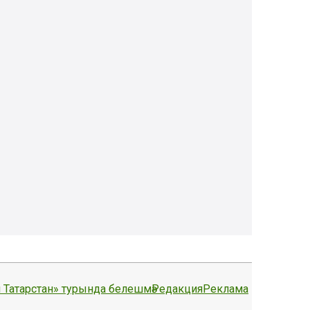
 Татарстан» турында белешмә
Редакция
Реклама