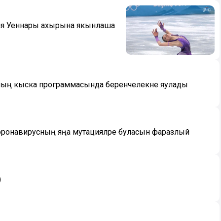
я Уеннары ахырына якынлаша
шның кыска программасында беренчелекне яулады
коронавирусның яңа мутацияләре буласын фаразлый
)