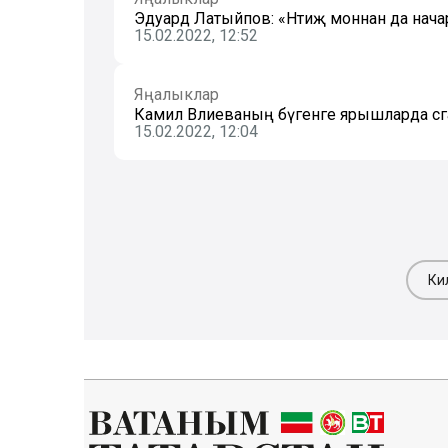
Эдуард Латыйпов: «Нәтиҗә моннан да нач
15.02.2022, 12:52
Яңалыклар
Камилә Вәлиеваның бүгенге ярышларда сәг
15.02.2022, 12:04
Ки