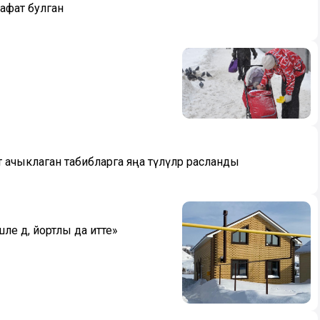
вафат булган
ачыклаган табибларга яңа түләүләр расланды
ле дә, йортлы да итте»