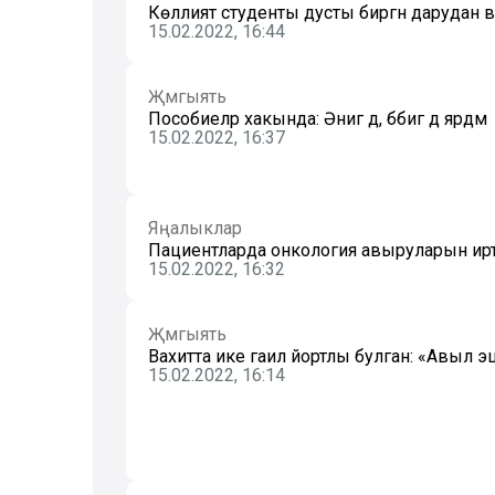
Көллият студенты дусты биргән дарудан 
15.02.2022, 16:44
Җәмгыять
Пособиеләр хакында: Әнигә дә, бәбигә дә ярдәм
15.02.2022, 16:37
Яңалыклар
Пациентларда онкология авыруларын иртә 
15.02.2022, 16:32
Җәмгыять
Вахитта ике гаилә йортлы булган: «Авыл эш
15.02.2022, 16:14