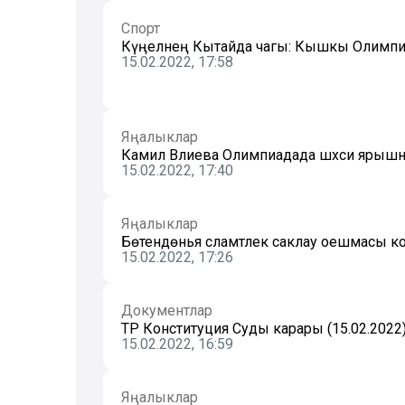
Спорт
Күңелнең Кытайда чагы: Кышкы Олимпи
15.02.2022, 17:58
Яңалыклар
Камилә Вәлиева Олимпиадада шәхси яры
15.02.2022, 17:40
Яңалыклар
Бөтендөнья сәламәтлек саклау оешмасы 
15.02.2022, 17:26
Документлар
ТР Конституция Суды карары (15.02.2022
15.02.2022, 16:59
Яңалыклар