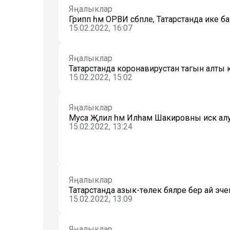
Яңалыклар
Грипп һәм ОРВИ сәбәпле, Татарстанда ике
15.02.2022, 16:07
Яңалыклар
Татарстанда коронавирустан тагын алты к
15.02.2022, 15:02
Яңалыклар
Муса Җәлил һәм Илһам Шакировны искә алу 
15.02.2022, 13:24
Яңалыклар
Татарстанда азык-төлек бәяләре бер ай эчен
15.02.2022, 13:09
Яңалыклар