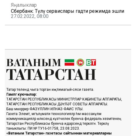
Яңалыклар
Сбербанк: Түләү сервислары гадәти режимда эшли
27.02.2022, 08:00
Татар телендә чыга торган иҗтимагый-сәяси газета.
Гамәлгә куючылар:
ТАТАРСТАН РЕСПУБЛИКАСЫ МИНИСТРЛАР КАБИНЕТЫ АППАРАТЫ,
ТАТАРСТАН РЕСПУБЛИКАСЫ ДӘҮЛӘТ СОВЕТЫ АППАРАТЫ.
Баш мөхәррир ФАЗУЛЛИН ИЛНАЗ ФАИС УЛЫ.
Газета Элемтә, мәгълүмати технологияләр һәм массакүләм
коммуникацияләр өлкәсендә күзәтчелек буенча федераль хезмәтенең
Татарстан Республикасы буенча идарәсендә теркәлгән. Теркәлү
таныклыгы: ПИ № ТУ16-01758, 23.08.2023.
«Ватаным Татарстан» газетасы сайтыннан материалларны