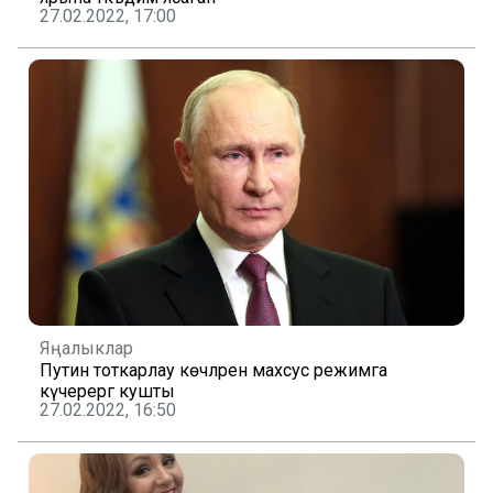
27.02.2022, 17:00
Яңалыклар
Путин тоткарлау көчләрен махсус режимга
күчерергә кушты
27.02.2022, 16:50