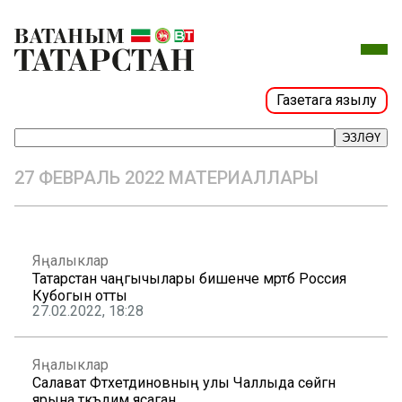
Газетага язылу
ЭЗЛӘҮ
27 ФЕВРАЛЬ 2022 МАТЕРИАЛЛАРЫ
Яңалыклар
Татарстан чаңгычылары бишенче мәртәбә Россия
Кубогын отты
27.02.2022, 18:28
Яңалыклар
Салават Фәтхетдиновның улы Чаллыда сөйгән
ярына тәкъдим ясаган