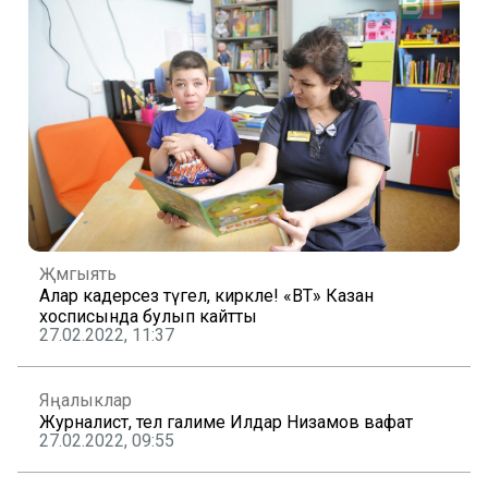
Җәмгыять
Алар кадерсез түгел, кирәкле! «ВТ» Казан
хосписында булып кайтты
27.02.2022, 11:37
Яңалыклар
Журналист, тел галиме Илдар Низамов вафат
27.02.2022, 09:55