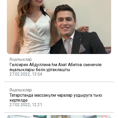
Яңалыклар
Гөлсирин Абдуллина һәм Азат Абитов сөенечле
яңалыклары белән уртаклашты
27.02.2022, 13:54
Яңалыклар
Татарстанда массакүләм чаралар уздыруга тыю
кертелде
27.02.2022, 12:21