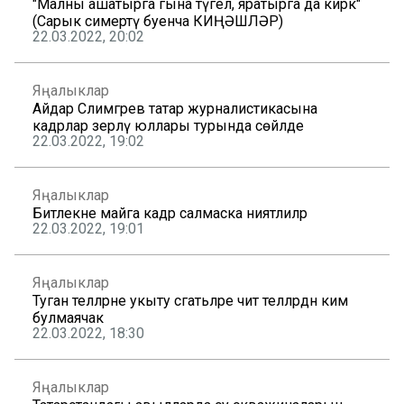
"Малны ашатырга гына түгел, яратырга да кирәк"
(Сарык симертү буенча КИҢӘШЛӘР)
22.03.2022, 20:02
Яңалыклар
Айдар Сәлимгәрәев татар журналистикасына
кадрлар әзерләү юллары турында сөйләде
22.03.2022, 19:02
Яңалыклар
Битлекне майга кадәр салмаска ниятлиләр
22.03.2022, 19:01
Яңалыклар
Туган телләрне укыту сәгатьләре чит телләрдән ким
булмаячак
22.03.2022, 18:30
Яңалыклар