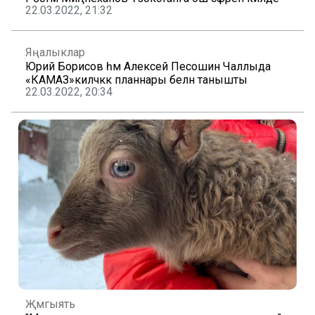
22.03.2022, 21:32
Яңалыклар
Юрий Борисов һәм Алексей Песошин Чаллыда
«КАМАЗ»киләчәккә планнары белән танышты
22.03.2022, 20:34
Җәмгыять