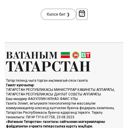
Киләсе бит ❯
Татар телендә чыга торган иҗтимагый-сәяси газета.
Гамәлгә куючылар:
ТАТАРСТАН РЕСПУБЛИКАСЫ МИНИСТРЛАР КАБИНЕТЫ АППАРАТЫ,
ТАТАРСТАН РЕСПУБЛИКАСЫ ДӘҮЛӘТ СОВЕТЫ АППАРАТЫ.
Баш мөхәррир ФАЗУЛЛИН ИЛНАЗ ФАИС УЛЫ.
Газета Элемтә, мәгълүмати технологияләр һәм массакүләм
коммуникацияләр өлкәсендә күзәтчелек буенча федераль хезмәтенең
Татарстан Республикасы буенча идарәсендә теркәлгән. Теркәлү
таныклыгы: ПИ № ТУ16-01758, 23.08.2023.
«Ватаным Татарстан» газетасы сайтыннан материалларны
файдаланган очракта гиперссылка күрсәтү мәҗбүри.