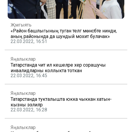
Җәмгыять
«Район башлыгының туган телгә мөнәсәбәте нинди,
аның районында да шундый мохит булачак»
22.03.2022, 16:51
Яңалыклар
Татарстанда чит ил кешеләре хәер сорашучы
инвалидларны коллыкта тоткан
22.03.2022, 16:45
Яңалыклар
Татарстанда тукталышта юкка чыккан хатын-
кызны эзлиләр
22.03.2022, 16:28
Яңалыклар