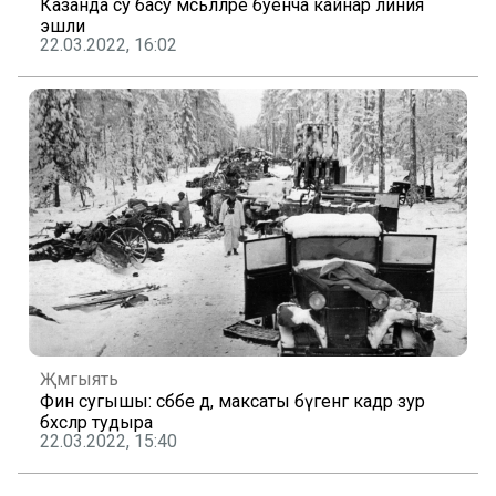
Казанда су басу мәсьәләләре буенча кайнар линия
эшли
22.03.2022, 16:02
Җәмгыять
Фин сугышы: сәбәбе дә, максаты бүгенгә кадәр зур
бәхәсләр тудыра
22.03.2022, 15:40