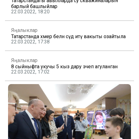
Татарстандагы авылларда су скважиналарын
барлый башлыйлар
22.03.2022, 18:20
Яңалыклар
Татарстанда хәмер белән сәүдә итү вакыты озайтыла
22.03.2022, 17:38
Яңалыклар
8 сыйныфта укучы 5 кыз дару эчеп агуланган
22.03.2022, 17:02