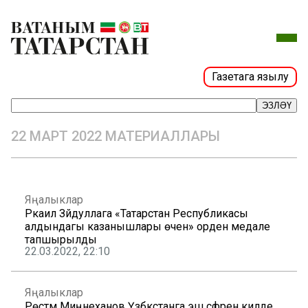
Газетага язылу
ЭЗЛӘҮ
22 МАРТ 2022 МАТЕРИАЛЛАРЫ
Яңалыклар
Ркаил Зәйдуллага «Татарстан Республикасы
алдындагы казанышлары өчен» орден медале
тапшырылды
22.03.2022, 22:10
Яңалыклар
Рөстәм Миңнеханов Үзбәкстанга эш сәфәренә килде