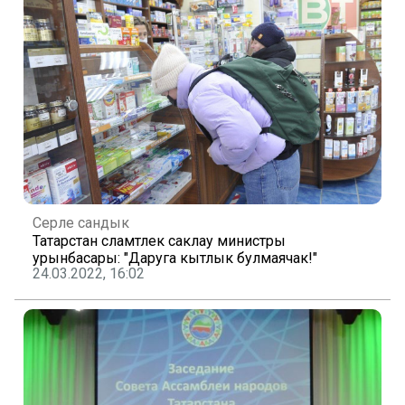
Серле сандык
Татарстан сәламәтлек саклау министры
урынбасары: "Даруга кытлык булмаячак!"
24.03.2022, 16:02