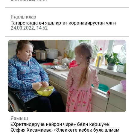
Яңалыклар
Татарстанда өч яшь ир-ат коронавирустан үлгән
24.03.2022, 14:52
Язмыш
«Хәрәкәтләндерүче нейрон чире» белән көрәшүче
Әлфия Хисамиева: «Элеккеге кебек була алмам