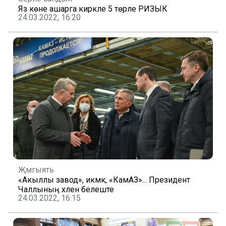
Яз көне ашарга кирәкле 5 төрле РИЗЫК
24.03.2022, 16:20
Җәмгыять
«Акыллы завод», икмәк, «КамАЗ»... Президент
Чаллының хәлен белеште
24.03.2022, 16:15