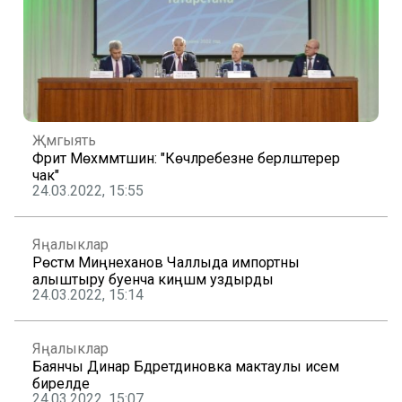
Җәмгыять
Фәрит Мөхәммәтшин: "Көчләребезне берләштерер
чак"
24.03.2022, 15:55
Яңалыклар
Рөстәм Миңнеханов Чаллыда импортны
алыштыру буенча киңәшмә уздырды
24.03.2022, 15:14
Яңалыклар
Баянчы Динар Бәдретдиновка мактаулы исем
бирелде
24.03.2022, 15:07