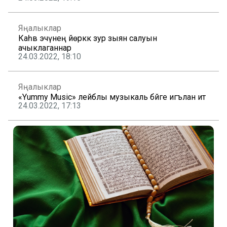
Яңалыклар
Каһвә эчүнең йөрәккә зур зыян салуын
ачыклаганнар
24.03.2022, 18:10
Яңалыклар
«Yummy Musiс» лейблы музыкаль бәйге игълан итә
24.03.2022, 17:13