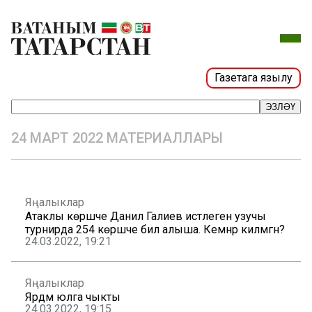
Газетага язылу
ЭЗЛӘҮ
24 МАРТ 2022 МАТЕРИАЛЛАРЫ
Яңалыклар
Атаклы көрәшче Данил Галиев истәлегенә узучы
турнирда 254 көрәшче бил алыша. Кемнәр килмәгән?
24.03.2022, 19:21
Яңалыклар
Ярдәм юлга чыкты
24.03.2022, 19:15