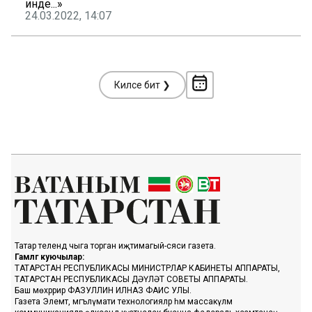
инде...»
24.03.2022, 14:07
Киләсе бит ❯
Татар телендә чыга торган иҗтимагый-сәяси газета.
Гамәлгә куючылар:
ТАТАРСТАН РЕСПУБЛИКАСЫ МИНИСТРЛАР КАБИНЕТЫ АППАРАТЫ,
ТАТАРСТАН РЕСПУБЛИКАСЫ ДӘҮЛӘТ СОВЕТЫ АППАРАТЫ.
Баш мөхәррир ФАЗУЛЛИН ИЛНАЗ ФАИС УЛЫ.
Газета Элемтә, мәгълүмати технологияләр һәм массакүләм