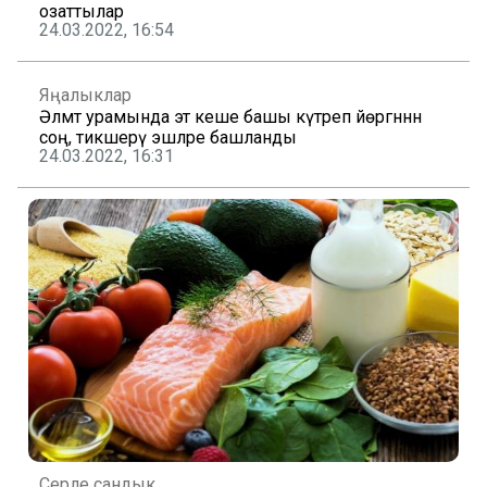
озаттылар
24.03.2022, 16:54
Яңалыклар
Әлмәт урамында эт кеше башы күтәреп йөргәннән
соң, тикшерү эшләре башланды
24.03.2022, 16:31
Серле сандык