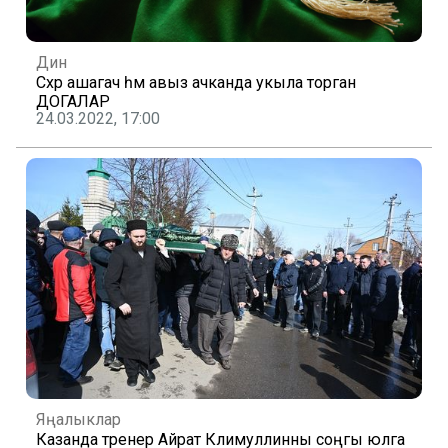
Дин
Сәхәр ашагач һәм авыз ачканда укыла торган
ДОГАЛАР
24.03.2022, 17:00
Яңалыклар
Казанда тренер Айрат Кәлимуллинны соңгы юлга