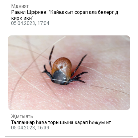
Мәдәният
Равил Шәрәфиев: "Кайвакыт сорап ала белергә дә
кирәк икән"
05.04.2023, 17:04
Җәмгыять
Талпаннар һава торышына карап һөҗүм итә
05.04.2023, 16:39