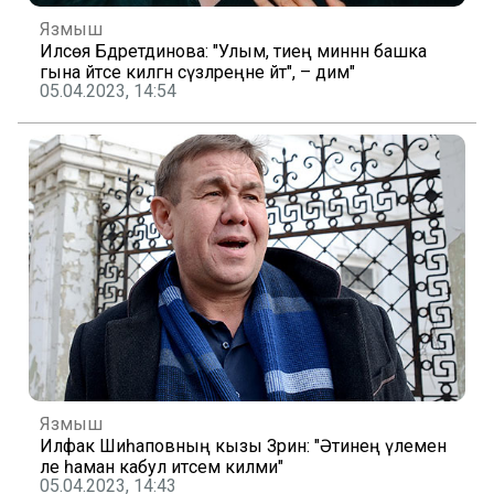
Язмыш
Илсөя Бәдретдинова: "Улым, әтиеңә миннән башка
гына әйтәсе килгән сүзләреңне әйт", – дим"
05.04.2023, 14:54
Язмыш
Илфак Шиһаповның кызы Зәринә: "Әтинең үлемен
әле һаман кабул итәсем килми"
05.04.2023, 14:43