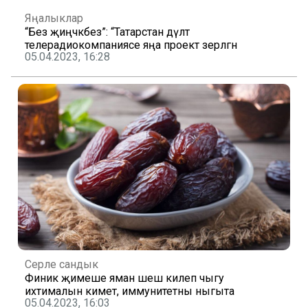
Яңалыклар
“Без җиңәчәкбез”: “Татарстан дәүләт
телерадиокомпаниясе яңа проект әзерләгән
05.04.2023, 16:28
Серле сандык
Финик җимеше яман шеш килеп чыгу
ихтималын киметә, иммунитетны ныгыта
05.04.2023, 16:03