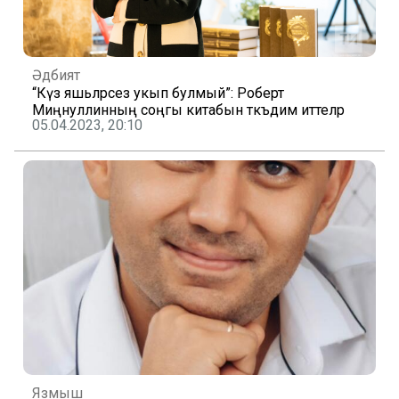
Әдәбият
“Күз яшьләрсез укып булмый”: Роберт
Миңнуллинның соңгы китабын тәкъдим иттеләр
05.04.2023, 20:10
Язмыш