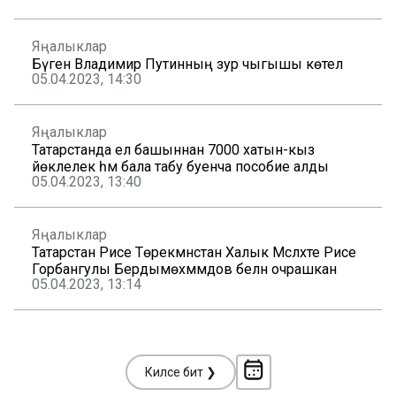
Яңалыклар
Бүген Владимир Путинның зур чыгышы көтелә
05.04.2023, 14:30
Яңалыклар
Татарстанда ел башыннан 7000 хатын-кыз
йөклелек һәм бала табу буенча пособие алды
05.04.2023, 13:40
Яңалыклар
Татарстан Рәисе Төрекмәнстан Халык Мәсләхәте Рәисе
Горбангулы Бердымөхәммәдов белән очрашкан
05.04.2023, 13:14
Киләсе бит ❯