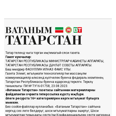
Татар телендә чыга торган иҗтимагый-сәяси газета.
Гамәлгә куючылар:
ТАТАРСТАН РЕСПУБЛИКАСЫ МИНИСТРЛАР КАБИНЕТЫ АППАРАТЫ,
ТАТАРСТАН РЕСПУБЛИКАСЫ ДӘҮЛӘТ СОВЕТЫ АППАРАТЫ.
Баш мөхәррир ФАЗУЛЛИН ИЛНАЗ ФАИС УЛЫ.
Газета Элемтә, мәгълүмати технологияләр һәм массакүләм
коммуникацияләр өлкәсендә күзәтчелек буенча федераль хезмәтенең
Татарстан Республикасы буенча идарәсендә теркәлгән. Теркәлү
таныклыгы: ПИ № ТУ16-01758, 23.08.2023.
«Ватаным Татарстан» газетасы сайтыннан материалларны
файдаланган очракта гиперссылка күрсәтү мәҗбүри.
Әлеге ресурста 16+ категорияләренә кергән мәгълүмат булырга
мөмкин.
Без cookie-файллар кулланабыз. «Ватаным Татарстан» сайтына
кергәндә сез әлеге белдерүгә, шәхси мәгълүматларны эшкәртүгә, Шәхси
мәгълүматлар турындагы сәясәткә һәм Конфиденциальлек сәясәте нигезендә