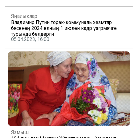
Яңалыклар
Владимир Путин торак-коммуналь хезмәтләр
бәясенең 2024 елның 1 июленә кадәр үзгәрмәячәге
турында белдергән
05.04.2023, 16:00
Язмыш