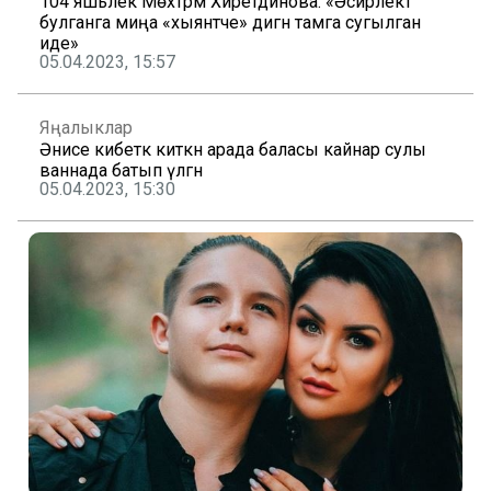
104 яшьлек Мөхтәрәмә Хәйретдинова: «Әсирлектә
булганга миңа «хыянәтче» дигән тамга сугылган
иде»
05.04.2023, 15:57
Яңалыклар
Әнисе кибеткә киткән арада баласы кайнар сулы
ваннада батып үлгән
05.04.2023, 15:30