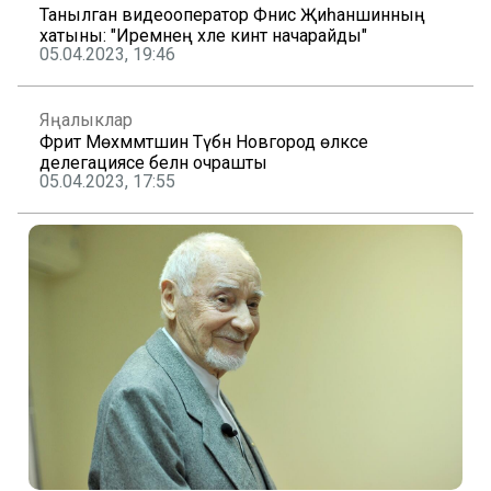
Танылган видеооператор Фәнис Җиһаншинның
хатыны: "Иремнең хәле кинәт начарайды"
05.04.2023, 19:46
Яңалыклар
Фәрит Мөхәммәтшин Түбән Новгород өлкәсе
делегациясе белән очрашты
05.04.2023, 17:55