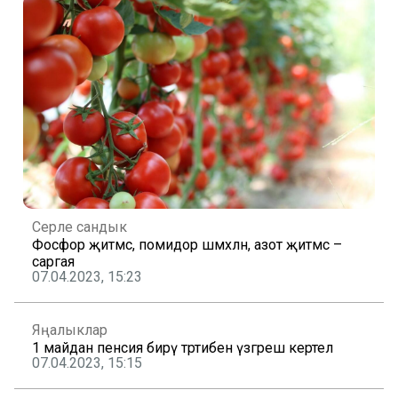
Серле сандык
Фосфор җитмәсә, помидор шәмәхәләнә, азот җитмәсә –
саргая
07.04.2023, 15:23
Яңалыклар
1 майдан пенсия бирү тәртибенә үзгәреш кертелә
07.04.2023, 15:15