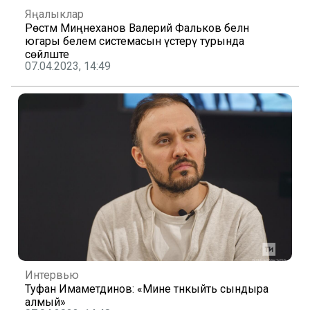
Яңалыклар
Рөстәм Миңнеханов Валерий Фальков белән
югары белем системасын үстерү турында
сөйләште
07.04.2023, 14:49
Интервью
Туфан Имаметдинов: «Мине тәнкыйть сындыра
алмый»