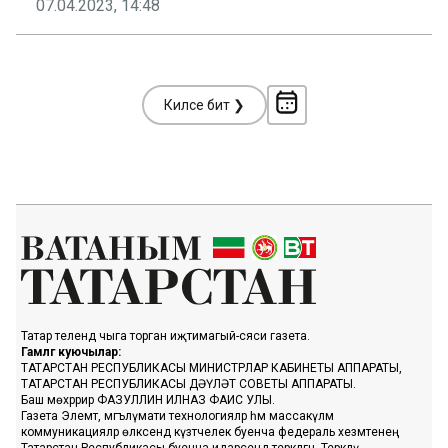
07.04.2023, 14:48
Киләсе бит ❯
Татар телендә чыга торган иҗтимагый-сәяси газета.
Гамәлгә куючылар:
ТАТАРСТАН РЕСПУБЛИКАСЫ МИНИСТРЛАР КАБИНЕТЫ АППАРАТЫ,
ТАТАРСТАН РЕСПУБЛИКАСЫ ДӘҮЛӘТ СОВЕТЫ АППАРАТЫ.
Баш мөхәррир ФАЗУЛЛИН ИЛНАЗ ФАИС УЛЫ.
Газета Элемтә, мәгълүмати технологияләр һәм массакүләм
коммуникацияләр өлкәсендә күзәтчелек буенча федераль хезмәтенең