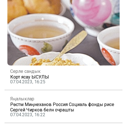
Серле сандык
Корт ясау ЫСУЛЫ
07.04.2023, 16:25
Яңалыклар
Рөстәм Миңнеханов Россия Социаль фонды рәисе
Сергей Чирков белән очрашты
07.04.2023, 16:22