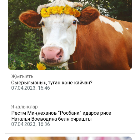
Җәмгыять
Сыерыгызның туган көне кайчан?
07.04.2023, 16:46
Яңалыклар
Рөстәм Миңнеханов “Росбанк” идарәсе рәисе
Наталья Воеводина белән очрашты
07.04.2023, 16:36