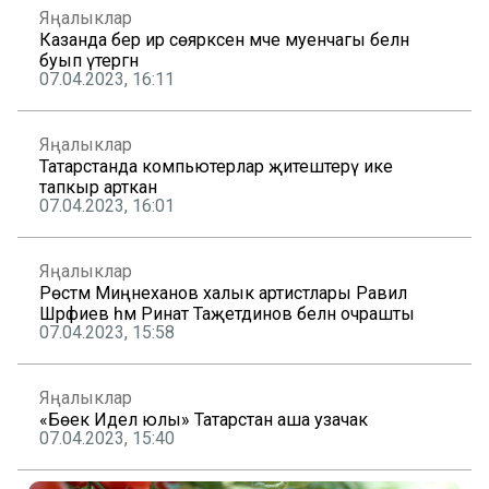
Яңалыклар
Казанда бер ир сөяркәсен мәче муенчагы белән
буып үтергән
07.04.2023, 16:11
Яңалыклар
Татарстанда компьютерлар җитештерү ике
тапкыр арткан
07.04.2023, 16:01
Яңалыклар
Рөстәм Миңнеханов халык артистлары Равил
Шәрәфиев һәм Ринат Таҗетдинов белән очрашты
07.04.2023, 15:58
Яңалыклар
«Бөек Идел юлы» Татарстан аша узачак
07.04.2023, 15:40