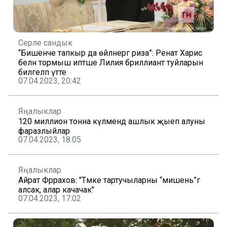
Серле сандык
“Бишенче тапкыр да өйләнергә риза”: Ренат Харис
белән тормыш иптәше Лилия бриллиант туйларын
билгеләп үтте
07.04.2023, 20:42
Яңалыклар
120 миллион тонна күләмендә ашлык җыеп алуны
фаразлыйлар
07.04.2023, 18:05
Яңалыклар
Айрат Фәррахов: "Тәмәке тартучыларны “мишень”гә
алсак, алар качачак"
07.04.2023, 17:02