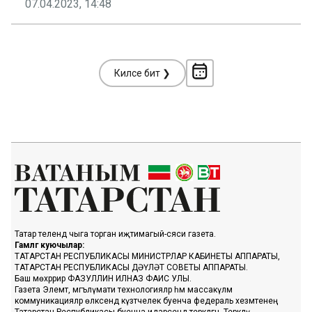
07.04.2023, 14:48
Киләсе бит ❯
Татар телендә чыга торган иҗтимагый-сәяси газета.
Гамәлгә куючылар:
ТАТАРСТАН РЕСПУБЛИКАСЫ МИНИСТРЛАР КАБИНЕТЫ АППАРАТЫ,
ТАТАРСТАН РЕСПУБЛИКАСЫ ДӘҮЛӘТ СОВЕТЫ АППАРАТЫ.
Баш мөхәррир ФАЗУЛЛИН ИЛНАЗ ФАИС УЛЫ.
Газета Элемтә, мәгълүмати технологияләр һәм массакүләм
коммуникацияләр өлкәсендә күзәтчелек буенча федераль хезмәтенең