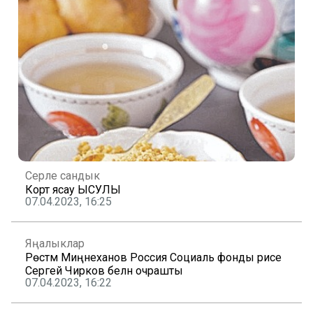
Серле сандык
Корт ясау ЫСУЛЫ
07.04.2023, 16:25
Яңалыклар
Рөстәм Миңнеханов Россия Социаль фонды рәисе
Сергей Чирков белән очрашты
07.04.2023, 16:22