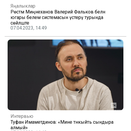
Яңалыклар
Рөстәм Миңнеханов Валерий Фальков белән
югары белем системасын үстерү турында
сөйләште
07.04.2023, 14:49
Интервью
Туфан Имаметдинов: «Мине тәнкыйть сындыра
алмый»