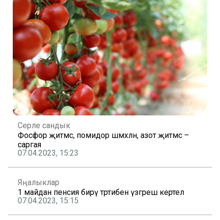
Серле сандык
Фосфор җитмәсә, помидор шәмәхәләнә, азот җитмәсә –
саргая
07.04.2023, 15:23
Яңалыклар
1 майдан пенсия бирү тәртибенә үзгәреш кертелә
07.04.2023, 15:15