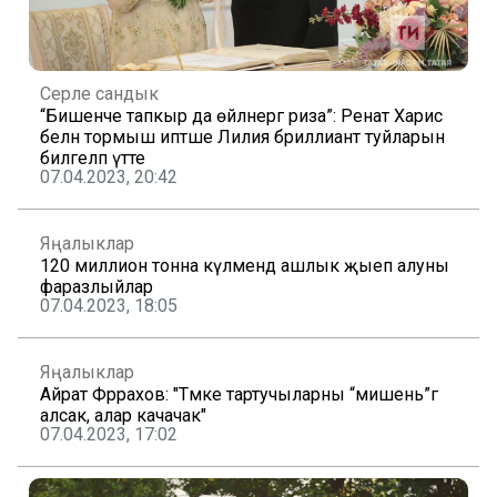
Серле сандык
“Бишенче тапкыр да өйләнергә риза”: Ренат Харис
белән тормыш иптәше Лилия бриллиант туйларын
билгеләп үтте
07.04.2023, 20:42
Яңалыклар
120 миллион тонна күләмендә ашлык җыеп алуны
фаразлыйлар
07.04.2023, 18:05
Яңалыклар
Айрат Фәррахов: "Тәмәке тартучыларны “мишень”гә
алсак, алар качачак"
07.04.2023, 17:02