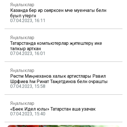
Яңалыклар
Казанда бер ир сөяркәсен мәче муенчагы белән
буып үтергән
07.04.2023, 16:11
Яңалыклар
Татарстанда компьютерлар җитештерү ике
тапкыр арткан
07.04.2023, 16:01
Яңалыклар
Рөстәм Миңнеханов халык артистлары Равил
Шәрәфиев һәм Ринат Таҗетдинов белән очрашты
07.04.2023, 15:58
Яңалыклар
«Бөек Идел юлы» Татарстан аша узачак
07.04.2023, 15:40