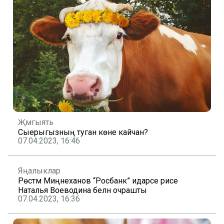
Җәмгыять
Сыерыгызның туган көне кайчан?
07.04.2023, 16:46
Яңалыклар
Рөстәм Миңнеханов “Росбанк” идарәсе рәисе
Наталья Воеводина белән очрашты
07.04.2023, 16:36