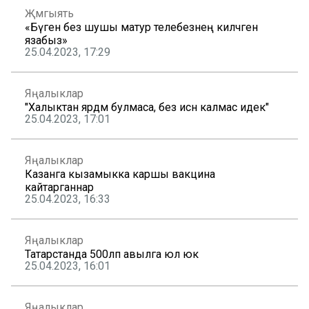
Җәмгыять
«Бүген без шушы матур телебезнең киләчәген
язабыз»
25.04.2023, 17:29
Яңалыклар
"Халыктан ярдәм булмаса, без исән калмас идек"
25.04.2023, 17:01
Яңалыклар
Казанга кызамыкка каршы вакцина
кайтарганнар
25.04.2023, 16:33
Яңалыклар
Татарстанда 500ләп авылга юл юк
25.04.2023, 16:01
Яңалыклар