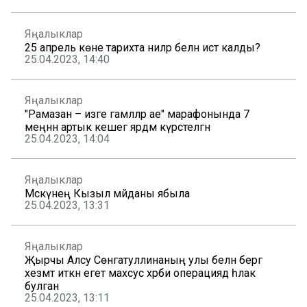
Яңалыклар
25 апрель көне тарихта ниләр белән истә калды?
25.04.2023, 14:40
Яңалыклар
"Рамазан – изге гамәлләр ае" марафонында 7
меңнән артык кешегә ярдәм күрсәтелгән
25.04.2023, 14:04
Яңалыклар
Мәскәүнең Кызыл мәйданы ябыла
25.04.2023, 13:31
Яңалыклар
Җырчы Алсу Сөнгатуллинаның улы белән бергә
хезмәт иткән егет махсус хәрби операциядә һәлак
булган
25.04.2023, 13:11