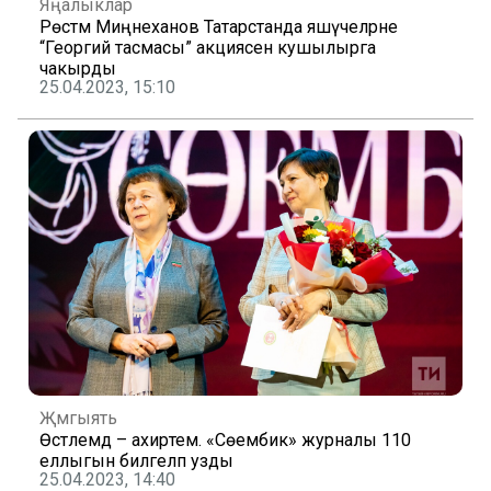
Яңалыклар
Рөстәм Миңнеханов Татарстанда яшәүчеләрне
“Георгий тасмасы” акциясенә кушылырга
чакырды
25.04.2023, 15:10
Җәмгыять
Өстәлемдә – ахирәтем. «Сөембикә» журналы 110
еллыгын билгеләп узды
25.04.2023, 14:40