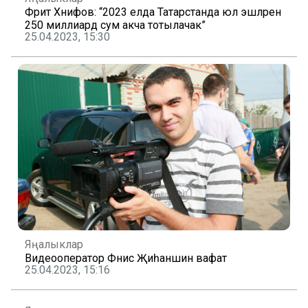
Фәрит Хәнифов: “2023 елда Татарстанда юл эшләренә
250 миллиард сум акча тотылачак”
25.04.2023, 15:30
Яңалыклар
Видеооператор Фәнис Җиһаншин вафат
25.04.2023, 15:16