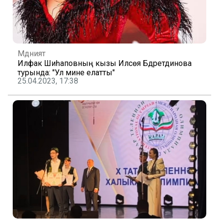
Мәдәният
Илфак Шиһаповның кызы Илсөя Бәдретдинова
турында: "Ул мине елатты"
25.04.2023, 17:38