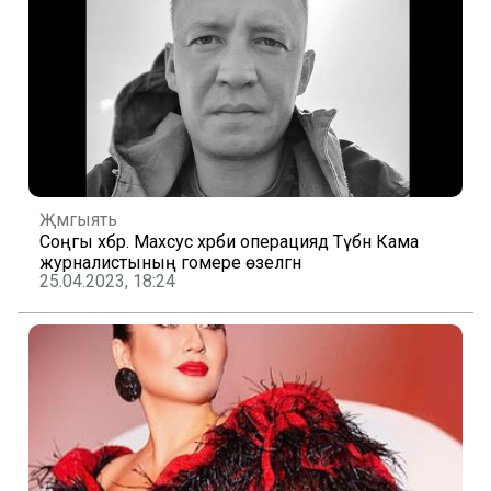
Җәмгыять
Соңгы хәбәр. Махсус хәрби операциядә Түбән Кама
журналистының гомере өзелгән
25.04.2023, 18:24