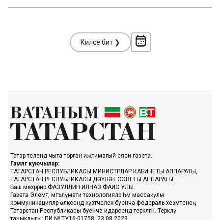
Киләсе бит ❯
Татар телендә чыга торган иҗтимагый-сәяси газета.
Гамәлгә куючылар:
ТАТАРСТАН РЕСПУБЛИКАСЫ МИНИСТРЛАР КАБИНЕТЫ АППАРАТЫ,
ТАТАРСТАН РЕСПУБЛИКАСЫ ДӘҮЛӘТ СОВЕТЫ АППАРАТЫ.
Баш мөхәррир ФАЗУЛЛИН ИЛНАЗ ФАИС УЛЫ.
Газета Элемтә, мәгълүмати технологияләр һәм массакүләм
коммуникацияләр өлкәсендә күзәтчелек буенча федераль хезмәтенең
Татарстан Республикасы буенча идарәсендә теркәлгән. Теркәлү
таныклыгы: ПИ № ТУ16-01758, 23.08.2023.