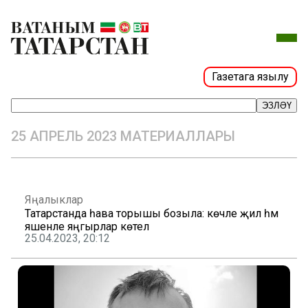
Газетага язылу
ЭЗЛӘҮ
25 АПРЕЛЬ 2023 МАТЕРИАЛЛАРЫ
Яңалыклар
Татарстанда һава торышы бозыла: көчле җил һәм
яшенле яңгырлар көтелә
25.04.2023, 20:12