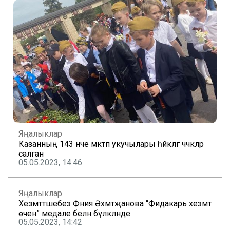
Яңалыклар
Казанның 143 нче мәктәп укучылары һәйкәлгә чәчәкләр
салган
05.05.2023, 14:46
Яңалыклар
Хезмәттәшебез Фәния Әхмәтҗанова “Фидакарь хезмәт
өчен” медале белән бүләкләнде
05.05.2023, 14:42