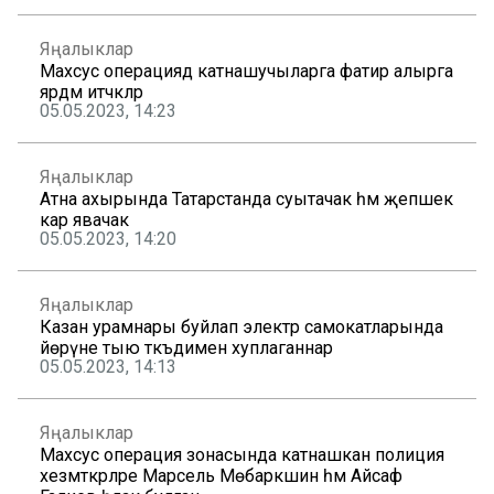
Яңалыклар
Махсус операциядә катнашучыларга фатир алырга
ярдәм итәчәкләр
05.05.2023, 14:23
Яңалыклар
Атна ахырында Татарстанда суытачак һәм җепшек
кар явачак
05.05.2023, 14:20
Яңалыклар
Казан урамнары буйлап электр самокатларында
йөрүне тыю тәкъдимен хуплаганнар
05.05.2023, 14:13
Яңалыклар
Махсус операция зонасында катнашкан полиция
хезмәткәрләре Марсель Мөбарәкшин һәм Айсаф