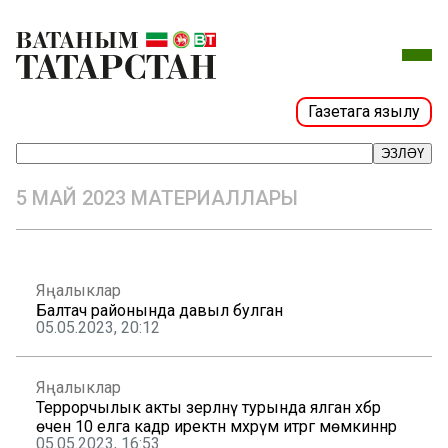
Газетага язылу
ЭЗЛӘҮ
5 МАЙ 2023 МАТЕРИАЛЛАРЫ
Яңалыклар
Балтач районында давыл булган
05.05.2023, 20:12
Яңалыклар
Террорчылык акты әзерләнү турында ялган хәбәр
өчен 10 елга кадәр иректән мәхрүм итәргә мөмкиннәр
05.05.2023, 16:53