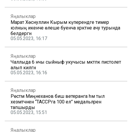
Яңалыклар
Марат Хөснуллин Кырым күперендәге тимер
юлның икенче өлеше буенча хәрәкәтне ачу турында
белдергән
05.05.2023, 16:17
Яңалыклар
Чаллыда 6 нчы сыйныф укучысы мәктәпкә пистолет
алып килгән
05.05.2023, 16:16
Яңалыклар
Рөстәм Миңнеханов биш ветеранга һәм тыл
хезмәтчәненә “ТАССРга 100 ел” медальләрен
тапшырды
05.05.2023, 15:51
Яңалыклар