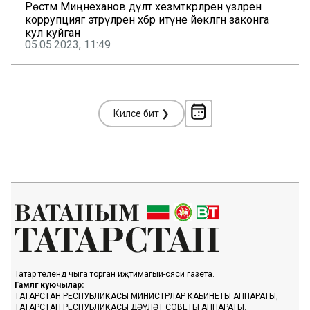
Рөстәм Миңнеханов дәүләт хезмәткәрләренә үзләрен
коррупциягә этәрүләрен хәбәр итүне йөкләгән законга
кул куйган
05.05.2023, 11:49
Киләсе бит ❯
Татар телендә чыга торган иҗтимагый-сәяси газета.
Гамәлгә куючылар:
ТАТАРСТАН РЕСПУБЛИКАСЫ МИНИСТРЛАР КАБИНЕТЫ АППАРАТЫ,
ТАТАРСТАН РЕСПУБЛИКАСЫ ДӘҮЛӘТ СОВЕТЫ АППАРАТЫ.