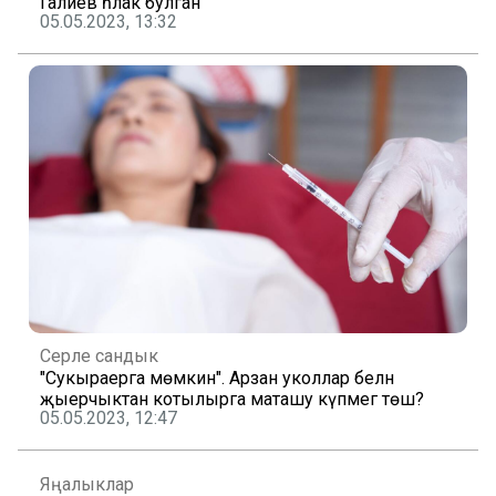
Галиев һәлак булган
05.05.2023, 13:32
Серле сандык
"Сукыраерга мөмкин". Арзан уколлар белән
җыерчыктан котылырга маташу күпмегә төшә?
05.05.2023, 12:47
Яңалыклар