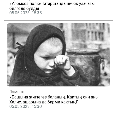
«Үлемсез полк» Татарстанда ничек узачагы
билгеле булды
05.05.2023, 15:35
Язмыш
«Башына җиттегез баланың. Кактың син аны
Халисә, ашарына да бирми кактың!"
05.05.2023, 15:30