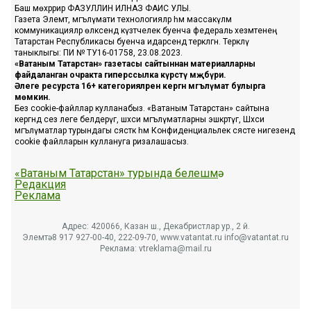
Баш мөхәррир ФАЗУЛЛИН ИЛНАЗ ФАИС УЛЫ.
Газета Элемтә, мәгълүмати технологияләр һәм массакүләм
коммуникацияләр өлкәсендә күзәтчелек буенча федераль хезмәтенең
Татарстан Республикасы буенча идарәсендә теркәлгән. Теркәлү
таныклыгы: ПИ № ТУ16-01758, 23.08.2023.
«Ватаным Татарстан» газетасы сайтыннан материалларны
файдаланган очракта гиперссылка күрсәтү мәҗбүри.
Әлеге ресурста 16+ категорияләренә кергән мәгълүмат булырга
мөмкин.
Без cookie-файллар кулланабыз. «Ватаным Татарстан» сайтына
кергәндә сез әлеге белдерүгә, шәхси мәгълүматларны эшкәртүгә, Шәхси
мәгълүматлар турындагы сәясәткә һәм Конфиденциальлек сәясәте нигезендә
cookie файлларын куллануга ризалашасыз.
«Ватаным Татарстан» турында белешмә
Редакция
Реклама
Адрес: 420066, Казан ш., Декабристлар ур., 2 й.
Элемтә: 8 917 927-00-40, 222-09-70, www.vatantat.ru info@vatantat.ru
Реклама: vtreklama@mail.ru