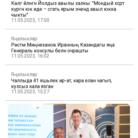
Көлгә әйләнгән Йолдыз авылы халкы: "Мондый хәсрәт
күргән юк иде – сәгать ярым эчендә авыл юкка
чыкты"
11.05.2023, 17:00
Яңалыклар
Рөстәм Миңнеханов Иранның Казандагы яңа
Генераль консулы белән очрашты
11.05.2023, 16:02
Яңалыклар
Чаллыда 41 яшьлек ир-ат, кара елан чагып,
кулсыз кала язган
11.05.2023, 15:27