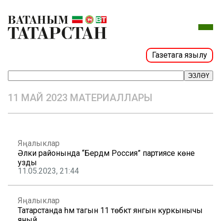
Газетага язылу
ЭЗЛӘҮ
11 МАЙ 2023 МАТЕРИАЛЛАРЫ
Яңалыклар
Әлки районында “Бердәм Россия” партиясе көне
узды
11.05.2023, 21:44
Яңалыклар
Татарстанда һәм тагын 11 төбәктә янгын куркынычы
яный