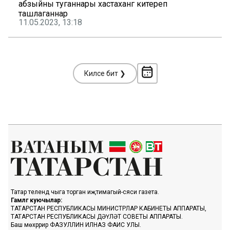
абзыйны туганнары хастаханәгә китереп
ташлаганнар
11.05.2023, 13:18
Киләсе бит ❯
Татар телендә чыга торган иҗтимагый-сәяси газета.
Гамәлгә куючылар:
ТАТАРСТАН РЕСПУБЛИКАСЫ МИНИСТРЛАР КАБИНЕТЫ АППАРАТЫ,
ТАТАРСТАН РЕСПУБЛИКАСЫ ДӘҮЛӘТ СОВЕТЫ АППАРАТЫ.
Баш мөхәррир ФАЗУЛЛИН ИЛНАЗ ФАИС УЛЫ.