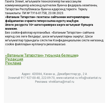
Газета Элемтә, мәгълүмати технологияләр һәм массакүләм
коммуникацияләр өлкәсендә күзәтчелек буенча федераль хезмәтенең
Татарстан Республикасы буенча идарәсендә теркәлгән. Теркәлү
таныклыгы: ПИ № ТУ16-01758, 23.08.2023.
«Ватаным Татарстан» газетасы сайтыннан материалларны
файдаланган очракта гиперссылка күрсәтү мәҗбүри.
Әлеге ресурста 16+ категорияләренә кергән мәгълүмат булырга
мөмкин.
Без cookie-файллар кулланабыз. «Ватаным Татарстан» сайтына
кергәндә сез әлеге белдерүгә, шәхси мәгълүматларны эшкәртүгә, Шәхси
мәгълүматлар турындагы сәясәткә һәм Конфиденциальлек сәясәте нигезендә
cookie файлларын куллануга ризалашасыз.
«Ватаным Татарстан» турында белешмә
Редакция
Реклама
Адрес: 420066, Казан ш., Декабристлар ур., 2 й.
Элемтә: 8 917 927-00-40, 222-09-70, www.vatantat.ru info@vatantat.ru
Реклама: vtreklama@mail.ru