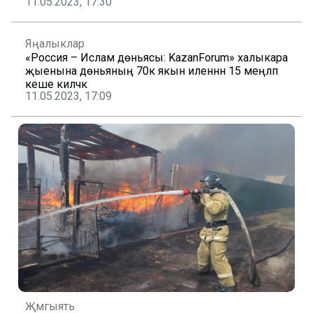
11.05.2023, 17:30
Яңалыклар
«Россия – Ислам дөньясы: KazanForum» халыкара
җыенына дөньяның 70кә якын иленнән 15 меңләп
кеше киләчәк
11.05.2023, 17:09
Җәмгыять