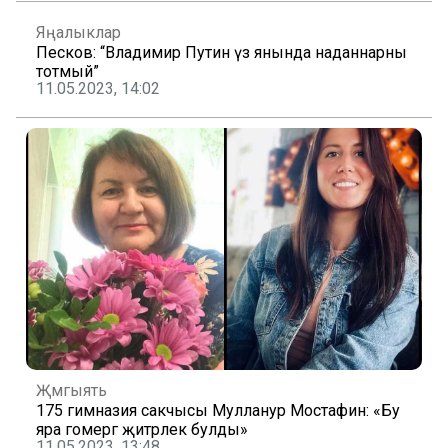
Яңалыклар
Песков: “Владимир Путин үз янында наданнарны
тотмый”
11.05.2023, 14:02
Җәмгыять
175 гимназия сакчысы Мулланур Мостафин: «Бу
яра гомергә җитәрлек булды»
11.05.2023, 13:48