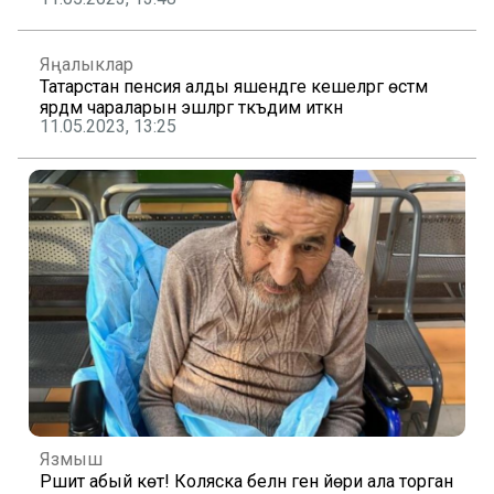
Яңалыклар
Татарстан пенсия алды яшендәге кешеләргә өстәмә
ярдәм чараларын эшләргә тәкъдим иткән
11.05.2023, 13:25
Язмыш
Рәшит абый көтә! Коляска белән генә йөри ала торган