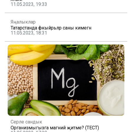
11.05.2023, 19:33
Яңалыклар
Татарстанда фәкыйрьләр саны кимегән
11.05.2023, 18:31
Серле сандык
Организмыгызга магний җитәме? (ТЕСТ)