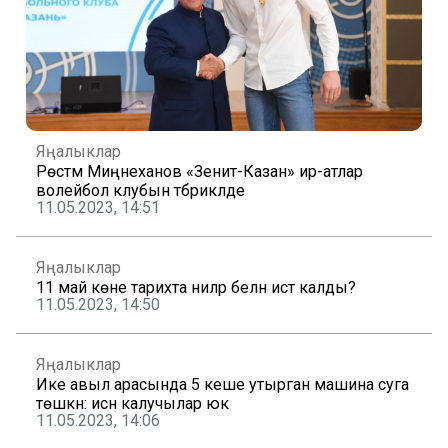
Яңалыклар
Рөстәм Миңнеханов «Зенит-Казан» ир-атлар
волейбол клубын тәбрикләде
11.05.2023, 14:51
Яңалыклар
11 май көне тарихта ниләр белән истә калды?
11.05.2023, 14:50
Яңалыклар
Ике авыл арасында 5 кеше утырган машина суга
төшкән: исән калучылар юк
11.05.2023, 14:06