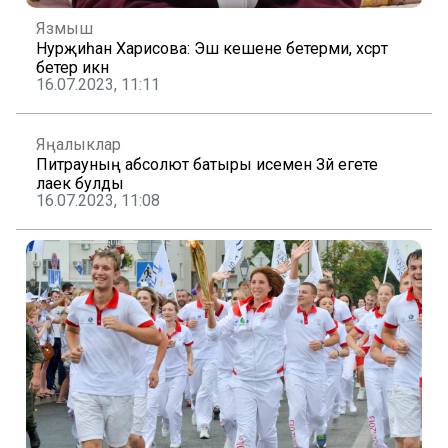
Язмыш
Нурҗиһан Харисова: Эш кешене бетерми, хәсрәт
бетерә икән
16.07.2023, 11:11
Яңалыклар
Питрауның абсолют батыры исеменә Зәй егете
лаек булды
16.07.2023, 11:08