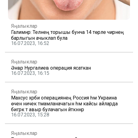
Яңалыклар
Галимнәр: Телнең торышы бунча 14 төрле чирнең
барлыгын ачыклап була
16.07.2023, 16:52
Яңалыклар
Әнвәр Нургалиев операция ясаткан
16.07.2023, 16:15
Яңалыклар
Махсус хәрби операциянең Россия һәм Украина
өчен ничек тәмамланачагын һәм кайсы айларда
бигрәк тә авыр булачагын әйткәннәр
16.07.2023, 15:28
Яңалыклар