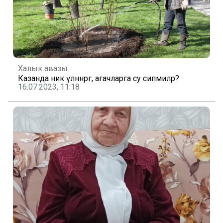
Халык авазы
Казанда ник үләннәргә, агачларга су сипмиләр?
16.07.2023, 11:18