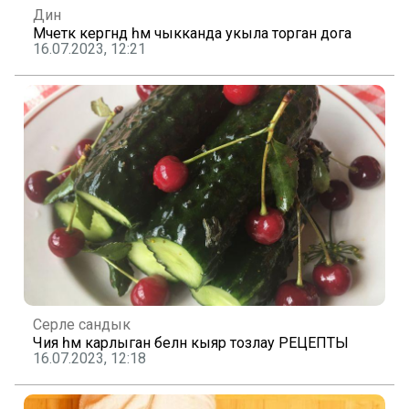
Дин
Мәчеткә кергәндә һәм чыкканда укыла торган дога
16.07.2023, 12:21
Серле сандык
Чия һәм карлыган белән кыяр тозлау РЕЦЕПТЫ
16.07.2023, 12:18