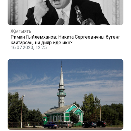
Җәмгыять
Риман Гыйлемханов: Никита Сергеевичны бүгенгә
кайтарсаң, ни дияр иде икән?
16.07.2023, 12:25