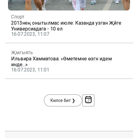
Спорт
2013нең онытылмас июле: Казанда узган Җәйге
Универсиадага - 10 ел
16.07.2023, 11:07
Җәмгыять
Ильвира Хамматова: «Өметемне өзгән идем
инде...»
16.07.2023, 11:01
Киләсе бит ❯