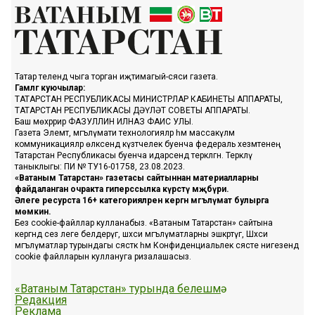
Татар телендә чыга торган иҗтимагый-сәяси газета.
Гамәлгә куючылар:
ТАТАРСТАН РЕСПУБЛИКАСЫ МИНИСТРЛАР КАБИНЕТЫ АППАРАТЫ,
ТАТАРСТАН РЕСПУБЛИКАСЫ ДӘҮЛӘТ СОВЕТЫ АППАРАТЫ.
Баш мөхәррир ФАЗУЛЛИН ИЛНАЗ ФАИС УЛЫ.
Газета Элемтә, мәгълүмати технологияләр һәм массакүләм
коммуникацияләр өлкәсендә күзәтчелек буенча федераль хезмәтенең
Татарстан Республикасы буенча идарәсендә теркәлгән. Теркәлү
таныклыгы: ПИ № ТУ16-01758, 23.08.2023.
«Ватаным Татарстан» газетасы сайтыннан материалларны
файдаланган очракта гиперссылка күрсәтү мәҗбүри.
Әлеге ресурста 16+ категорияләренә кергән мәгълүмат булырга
мөмкин.
Без cookie-файллар кулланабыз. «Ватаным Татарстан» сайтына
кергәндә сез әлеге белдерүгә, шәхси мәгълүматларны эшкәртүгә, Шәхси
мәгълүматлар турындагы сәясәткә һәм Конфиденциальлек сәясәте нигезендә
cookie файлларын куллануга ризалашасыз.
«Ватаным Татарстан» турында белешмә
Редакция
Реклама