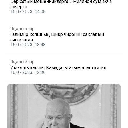
Бер хатын мошенникларга 3 миллион сум акча
күчергән
16.07.2023, 14:08
Яңалыклар
Галимнәр кояшның шикәр чиреннән саклавын
ачыклаган
16.07.2023, 13:48
Яңалыклар
Ике яшь кызны Камадагы агым алып киткән
16.07.2023, 12:36